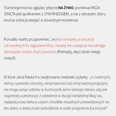
Transmisje można oglądać jedynie
NA ŻYWO
, ponieważ MSZA
ŚWIĘTA jest spotkaniem z ŻYWYM BOGIEM, a nie z obrazem, który
można sobie przewijać w dowolnym momencie.
Ponadto warto przypomnieć, że
jeśli nie mamy przeszkód
zdrowotnych to oglądanie Mszy Świętej nie zastępuje moralnego
obowiązku wobec III przykazania
(Pamiętaj, abyś dzień święty
święcił).
W liście Jana Pawła II o świętowaniu niedzieli czytamy: „
ci z wiernych,
którzy z powodu choroby, niesprawności lub innej ważnej przyczyny
nie mogą wziąć udziału w Eucharystii, winni dołożyć starań, aby jak
najpełniej uczestniczyć z oddalenia w liturgii niedzielnej Mszy św.,
najlepiej przez lekturę czytań i modlitw mszalnych przewidzianych na
ten dzień, a także przez wzbudzenie w sobie pragnienia Eucharystii
”.