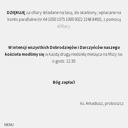
DZIĘKUJĘ
za ofiary składane na tacę, do skarbony, wpłacane na
konto parafialne (nr 64 1050 1575 1000 0022 2248 8492), z pomocą
eOfiary
.
W intencji wszystkich Dobrodziejów i Darczyńców naszego
kościoła modlimy się
w każdą drugą niedzielę miesiąca na Mszy św.
o godz. 12.30.
Bóg zapłać!
ks. Arkadiusz, proboszcz
MENU