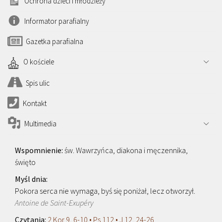
Ochrona dzieci i młodzieży
Informator parafialny
Gazetka parafialna
O kościele
Spis ulic
Kontakt
Multimedia
św. Wawrzyńca, diakona i męczennika,
święto
Pokora serca nie wymaga, byś się poniżał, lecz otworzył.
Antoine de Saint-Exupéry
2 Kor 9, 6-10 • Ps 112 • J 12, 24-26