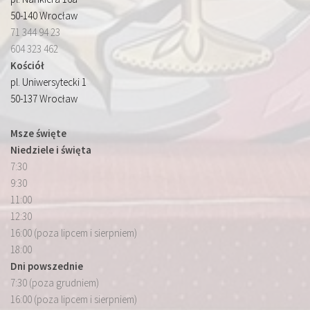
50-140 Wrocław
71 344 94 23
604 323 462
Kościół
pl. Uniwersytecki 1
50-137 Wrocław
Msze święte
Niedziele i święta
7:30
9:30
11:00
12:30
16:00 (poza lipcem i sierpniem)
18:00
Dni powszednie
7:30 (poza grudniem)
16:00 (poza lipcem i sierpniem)