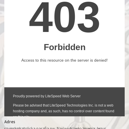
Adres
rzymskokatolicka parafia pw. Najświętszego Imienia Jezus