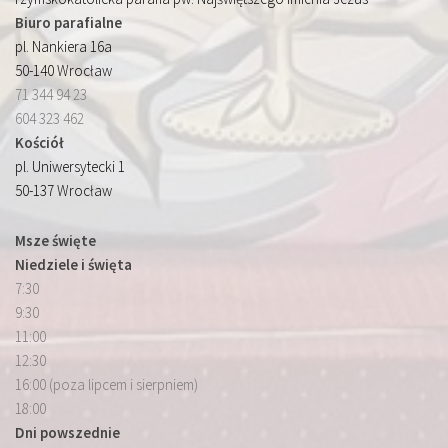
Biuro parafialne
pl. Nankiera 16a
50-140 Wrocław
71 344 94 23
604 323 462
Kościół
pl. Uniwersytecki 1
50-137 Wrocław
Msze święte
Niedziele i święta
7:30
9:30
11:00
12:30
16:00 (poza lipcem i sierpniem)
18:00
Dni powszednie