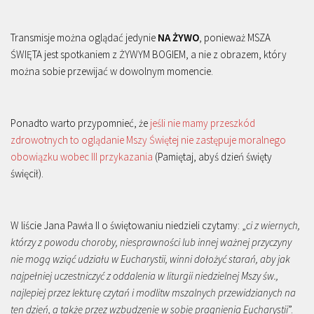
Transmisje można oglądać jedynie
NA ŻYWO
, ponieważ MSZA
ŚWIĘTA jest spotkaniem z ŻYWYM BOGIEM, a nie z obrazem, który
można sobie przewijać w dowolnym momencie.
Ponadto warto przypomnieć, że
jeśli nie mamy przeszkód
zdrowotnych to oglądanie Mszy Świętej nie zastępuje moralnego
obowiązku wobec III przykazania
(Pamiętaj, abyś dzień święty
święcił).
W liście Jana Pawła II o świętowaniu niedzieli czytamy: „
ci z wiernych,
którzy z powodu choroby, niesprawności lub innej ważnej przyczyny
nie mogą wziąć udziału w Eucharystii, winni dołożyć starań, aby jak
najpełniej uczestniczyć z oddalenia w liturgii niedzielnej Mszy św.,
najlepiej przez lekturę czytań i modlitw mszalnych przewidzianych na
ten dzień, a także przez wzbudzenie w sobie pragnienia Eucharystii
”.