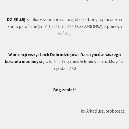
DZIĘKUJĘ
za ofiary składane na tacę, do skarbony, wpłacane na
konto parafialne (nr 64 1050 1575 1000 0022 2248 8492), z pomocą
eOfiary
.
W intencji wszystkich Dobrodziejów i Darczyńców naszego
kościoła modlimy się
w każdą drugą niedzielę miesiąca na Mszy św.
o godz. 12.30.
Bóg zapłać!
ks. Arkadiusz, proboszcz