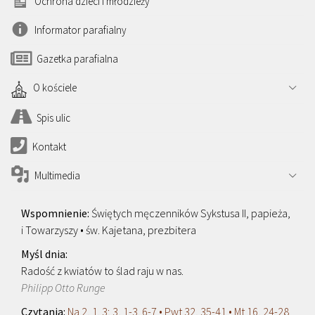
Ochrona dzieci i młodzieży
Informator parafialny
Gazetka parafialna
O kościele
Spis ulic
Kontakt
Multimedia
Świętych męczenników Sykstusa II, papieża,
i Towarzyszy • św. Kajetana, prezbitera
Radość z kwiatów to ślad raju w nas.
Philipp Otto Runge
Na 2, 1. 3; 3, 1-3. 6-7 • Pwt 32, 35-41 • Mt 16, 24-28