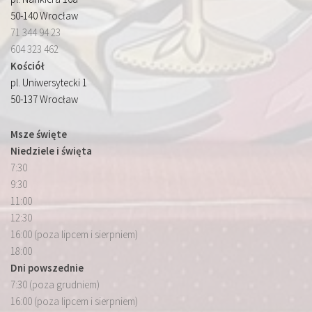
50-140 Wrocław
71 344 94 23
604 323 462
Kościół
pl. Uniwersytecki 1
50-137 Wrocław
Msze święte
Niedziele i święta
7:30
9:30
11:00
12:30
16:00 (poza lipcem i sierpniem)
18:00
Dni powszednie
7:30 (poza grudniem)
16:00 (poza lipcem i sierpniem)