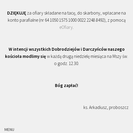
DZIĘKUJĘ
za ofiary składane na tacę, do skarbony, wpłacane na
konto parafialne (nr 64 1050 1575 1000 0022 2248 8492), z pomocą
eOfiary
.
W intencji wszystkich Dobrodziejów i Darczyńców naszego
kościoła modlimy się
w każdą drugą niedzielę miesiąca na Mszy św.
o godz. 12.30.
Bóg zapłać!
ks. Arkadiusz, proboszcz
MENU