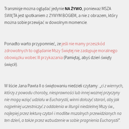
Transmisje można oglądać jedynie
NA ŻYWO
, ponieważ MSZA
ŚWIĘTA jest spotkaniem z ŻYWYM BOGIEM, a nie z obrazem, który
można sobie przewijać w dowolnym momencie.
Ponadto warto przypomnieć, że
jeśli nie mamy przeszkód
zdrowotnych to oglądanie Mszy Świętej nie zastępuje moralnego
obowiązku wobec III przykazania
(Pamiętaj, abyś dzień święty
święcił).
W liście Jana Pawła II o świętowaniu niedzieli czytamy: „
ci z wiernych,
którzy z powodu choroby, niesprawności lub innej ważnej przyczyny
nie mogą wziąć udziału w Eucharystii, winni dołożyć starań, aby jak
najpełniej uczestniczyć z oddalenia w liturgii niedzielnej Mszy św.,
najlepiej przez lekturę czytań i modlitw mszalnych przewidzianych na
ten dzień, a także przez wzbudzenie w sobie pragnienia Eucharystii
”.