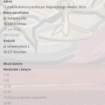
Adres
rzymskokatolicka parafia pw. Najświętszego Imienia Jezus
Biuro parafialne
pl. Nankiera 16a
50-140 Wrocław
71 344 94 23
604 323 462
Kościół
pl. Uniwersytecki 1
50-137 Wrocław
Msze święte
Niedziele i święta
7:30
9:30
11:00
12:30
16:00 (poza lipcem i sierpniem)
18:00