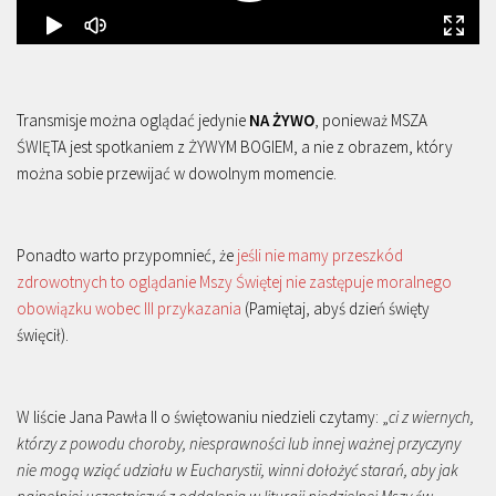
Transmisje można oglądać jedynie
NA ŻYWO
, ponieważ MSZA
ŚWIĘTA jest spotkaniem z ŻYWYM BOGIEM, a nie z obrazem, który
można sobie przewijać w dowolnym momencie.
Ponadto warto przypomnieć, że
jeśli nie mamy przeszkód
zdrowotnych to oglądanie Mszy Świętej nie zastępuje moralnego
obowiązku wobec III przykazania
(Pamiętaj, abyś dzień święty
święcił).
W liście Jana Pawła II o świętowaniu niedzieli czytamy: „
ci z wiernych,
którzy z powodu choroby, niesprawności lub innej ważnej przyczyny
nie mogą wziąć udziału w Eucharystii, winni dołożyć starań, aby jak