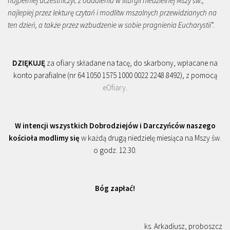
najpełniej uczestniczyć z oddalenia w liturgii niedzielnej Mszy św.,
najlepiej przez lekturę czytań i modlitw mszalnych przewidzianych na
ten dzień, a także przez wzbudzenie w sobie pragnienia Eucharystii
”.
DZIĘKUJĘ
za ofiary składane na tacę, do skarbony, wpłacane na
konto parafialne (nr 64 1050 1575 1000 0022 2248 8492), z pomocą
eOfiary
.
W intencji wszystkich Dobrodziejów i Darczyńców naszego
kościoła modlimy się
w każdą drugą niedzielę miesiąca na Mszy św.
o godz. 12.30.
Bóg zapłać!
ks. Arkadiusz, proboszcz