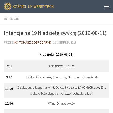
INTENCJE
Intencje na 19 Niedzielę zwykłą (2019-08-11)
PRZEZ
KS. TOMASZ GOSPODARYK
·
10 SIERPNIA 2019
Niedziela (2019-08-11)
7:30
+Zbigniew – 5 r. śm.
9:30
+Zofia, +Franciszek, +Teodozja, +Edmund, +Franciszek
Dziękczynno-błagalna w int. Doroty i Huberta ŁAKOMYCH z ok. 20 r.
11:00
ślubu o Boże błogosławieństwo i potrzebne łaski
12:30
W int. Ofiarodawców