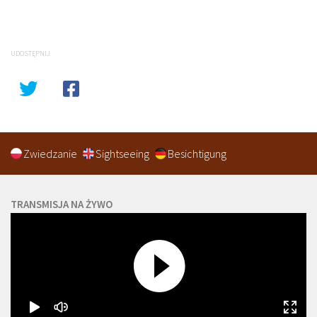
UDOSTĘPNIJ
Zwiedzanie
Sightseeing
Besichtigung
TRANSMISJA NA ŻYWO