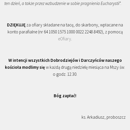
ten dzień, a także przez wzbudzenie w sobie pragnienia Eucharystii
”.
DZIĘKUJĘ
za ofiary składane na tacę, do skarbony, wpłacane na
konto parafialne (nr 64 1050 1575 1000 0022 2248 8492), z pomocą
eOfiary
.
W intencji wszystkich Dobrodziejów i Darczyńców naszego
kościoła modlimy się
w każdą drugą niedzielę miesiąca na Mszy św.
o godz. 12.30.
Bóg zapłać!
ks. Arkadiusz, proboszcz