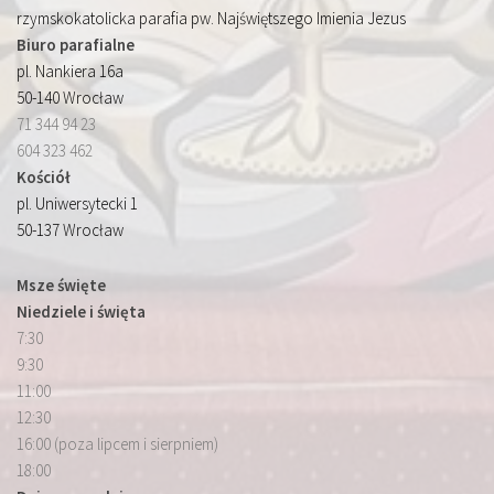
rzymskokatolicka parafia pw. Najświętszego Imienia Jezus
Biuro parafialne
pl. Nankiera 16a
50-140 Wrocław
71 344 94 23
604 323 462
Kościół
pl. Uniwersytecki 1
50-137 Wrocław
Msze święte
Niedziele i święta
7:30
9:30
11:00
12:30
16:00 (poza lipcem i sierpniem)
18:00