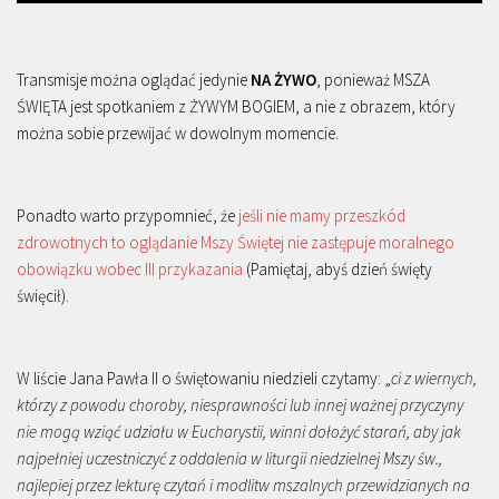
Transmisje można oglądać jedynie
NA ŻYWO
, ponieważ MSZA
ŚWIĘTA jest spotkaniem z ŻYWYM BOGIEM, a nie z obrazem, który
można sobie przewijać w dowolnym momencie.
Ponadto warto przypomnieć, że
jeśli nie mamy przeszkód
zdrowotnych to oglądanie Mszy Świętej nie zastępuje moralnego
obowiązku wobec III przykazania
(Pamiętaj, abyś dzień święty
święcił).
W liście Jana Pawła II o świętowaniu niedzieli czytamy: „
ci z wiernych,
którzy z powodu choroby, niesprawności lub innej ważnej przyczyny
nie mogą wziąć udziału w Eucharystii, winni dołożyć starań, aby jak
najpełniej uczestniczyć z oddalenia w liturgii niedzielnej Mszy św.,
najlepiej przez lekturę czytań i modlitw mszalnych przewidzianych na