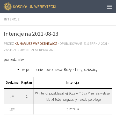
INTENCJE
Intencje na 2021-08-23
PRZEZ
KS. MARIUSZ WYROSTKIEWICZ
· OPUBLIKOWANE
21 SIERPNIA 2021
·
ZAKTUALIZOWANE
21 SIERPNIA 2021
poniedziałek
wspomnienie dowolne św. Róży z Limy, dziewicy
Godzina
Kapłan
Intencja
W intencji przebłagalnej Boga w Trójcy Przenajświętszej
1
30
7
i Matki Bożej za grzechy narodu polskiego
1
† Rozalia
00
18