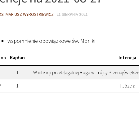
KS. MARIUSZ WYROSTKIEWICZ
·
21 SIERPNIA 2021
wspomnienie obowiązkowe św. Moniki
ina
Kapłan
Intencja
1
W intencji przebłagalnej Boga w Trójcy Przenajświętsze
1
† Józefa
0