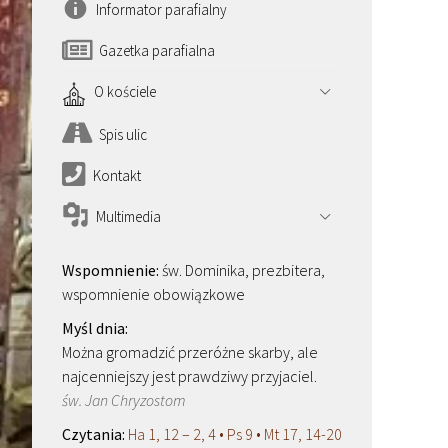
Informator parafialny
Gazetka parafialna
O kościele
Spis ulic
Kontakt
Multimedia
św. Dominika, prezbitera,
wspomnienie obowiązkowe
Można gromadzić przeróżne skarby, ale
najcenniejszy jest prawdziwy przyjaciel.
św. Jan Chryzostom
Ha 1, 12 – 2, 4 • Ps 9 • Mt 17, 14-20