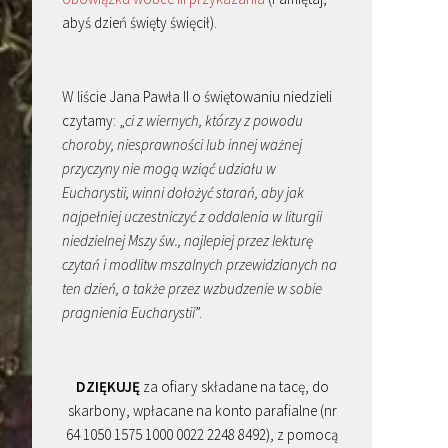
abyś dzień święty święcił).
W liście Jana Pawła II o świętowaniu niedzieli
czytamy: „
ci z wiernych, którzy z powodu
choroby, niesprawności lub innej ważnej
przyczyny nie mogą wziąć udziału w
Eucharystii, winni dołożyć starań, aby jak
najpełniej uczestniczyć z oddalenia w liturgii
niedzielnej Mszy św., najlepiej przez lekturę
czytań i modlitw mszalnych przewidzianych na
ten dzień, a także przez wzbudzenie w sobie
pragnienia Eucharystii
”.
DZIĘKUJĘ
za ofiary składane na tacę, do
skarbony, wpłacane na konto parafialne (nr
64 1050 1575 1000 0022 2248 8492), z pomocą