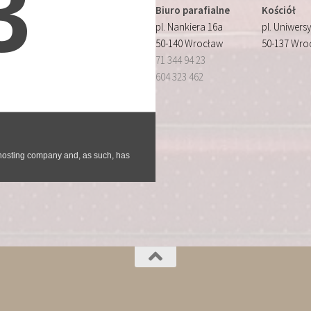
Biuro parafialne
Kościół
pl. Nankiera 16a
pl. Uniwersy
50-140 Wrocław
50-137 Wro
71 344 94 23
604 323 462