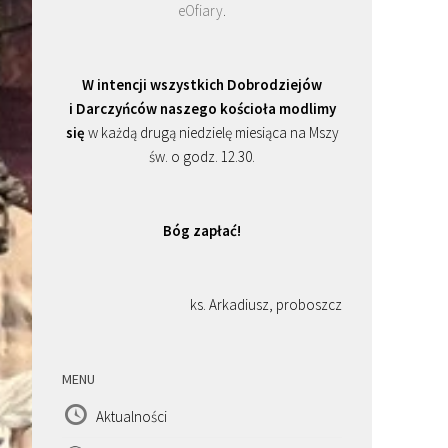
eOfiary
.
W intencji wszystkich Dobrodziejów
i Darczyńców naszego kościoła modlimy
się
w każdą drugą niedzielę miesiąca na Mszy
św. o godz. 12.30.
Bóg zapłać!
ks. Arkadiusz, proboszcz
MENU
Aktualności