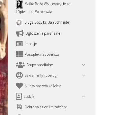
Matka Boża Wspomożycielka
i Opiekunka Wrocławia
Sługa Boży ks. Jan Schneider
Ogłoszenia parafialne
Intencje
Porządek nabożeństw
Grupy parafialne
Sakramenty i posługi
Ślub w naszym kościele
Ludzie
Ochrona dzieci i młodzieży