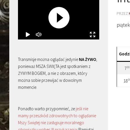
PRZEZ
piątek
Godz
Transmisje można oglądać jedynie
NA ŻYWO
,
ponieważ MSZA ŚWIĘTA jest spotkaniem z
30
7
ŻYWYM BOGIEM, a nie z obrazem, który
można sobie przewijać w dowolnym
0
18
momencie.
Ponadto warto przypomnieć, że
jeśli nie
mamy przeszkód zdrowotnych to oglądanie
Mszy Świętej nie zastępuje moralnego
obowiązku wobec III przykazania
(Pamiętaj,