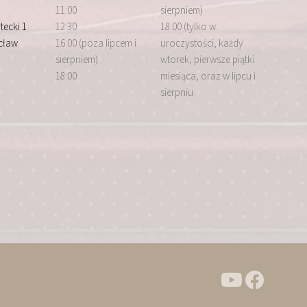
11:00
sierpniem)
tecki 1
12:30
18:00 (tylko w:
cław
16:00 (poza lipcem i
uroczystości, każdy
sierpniem)
wtorek, pierwsze piątki
18:00
miesiąca, oraz w lipcu i
sierpniu