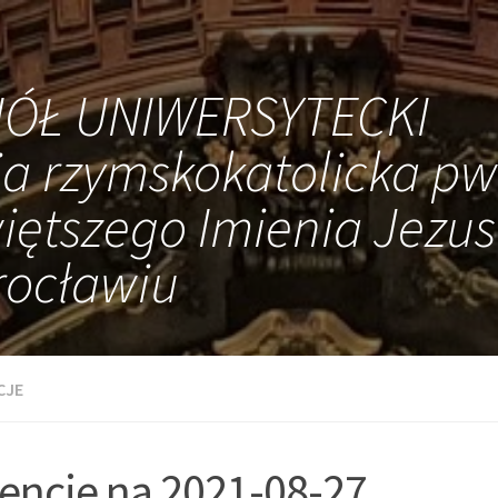
IÓŁ UNIWERSYTECKI
ia rzymskokatolicka pw
iętszego Imienia Jezus
ocławiu
CJE
tencje na 2021-08-27