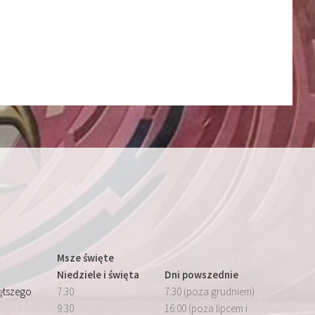
Msze święte
Niedziele i święta
Dni powszednie
iętszego
7:30
7:30 (poza grudniem)
9:30
16:00 (poza lipcem i