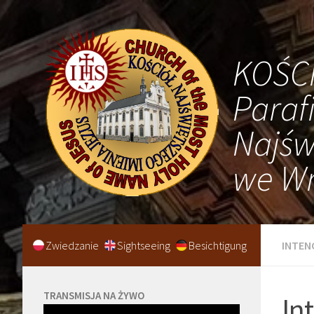
KOŚC
Paraf
Najśw
we Wr
Zwiedzanie
Sightseeing
Besichtigung
INTEN
TRANSMISJA NA ŻYWO
In