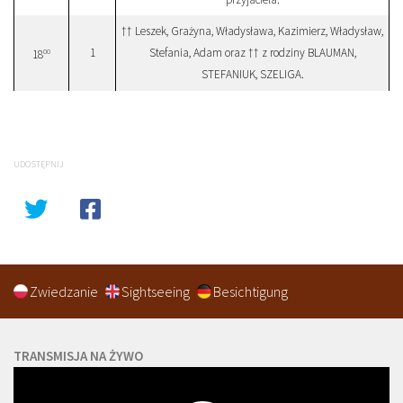
†† Leszek, Grażyna, Władysława, Kazimierz, Władysław,
1
Stefania, Adam oraz †† z rodziny BLAUMAN,
00
18
STEFANIUK, SZELIGA.
UDOSTĘPNIJ
Zwiedzanie
Sightseeing
Besichtigung
TRANSMISJA NA ŻYWO