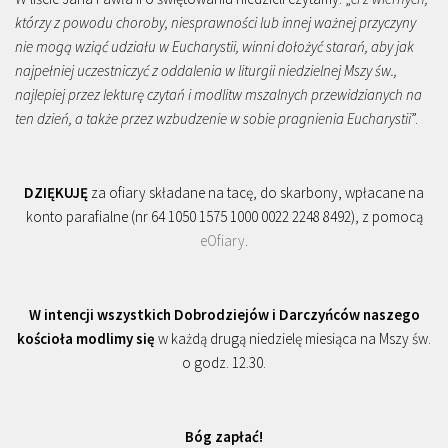
którzy z powodu choroby, niesprawności lub innej ważnej przyczyny
nie mogą wziąć udziału w Eucharystii, winni dołożyć starań, aby jak
najpełniej uczestniczyć z oddalenia w liturgii niedzielnej Mszy św.,
najlepiej przez lekturę czytań i modlitw mszalnych przewidzianych na
ten dzień, a także przez wzbudzenie w sobie pragnienia Eucharystii
”.
DZIĘKUJĘ
za ofiary składane na tacę, do skarbony, wpłacane na
konto parafialne (nr 64 1050 1575 1000 0022 2248 8492), z pomocą
eOfiary
.
W intencji wszystkich Dobrodziejów i Darczyńców naszego
kościoła modlimy się
w każdą drugą niedzielę miesiąca na Mszy św.
o godz. 12.30.
Bóg zapłać!