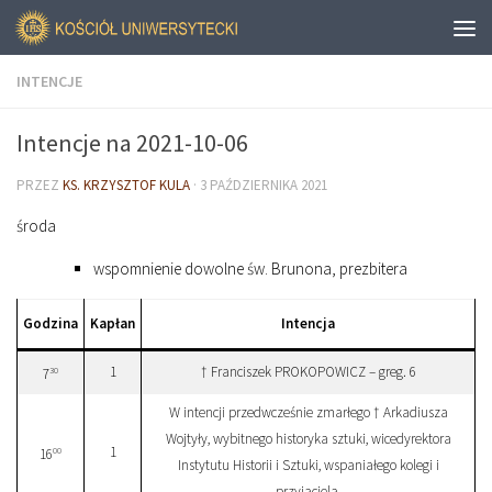
INTENCJE
Intencje na 2021-10-06
PRZEZ
KS. KRZYSZTOF KULA
·
3 PAŹDZIERNIKA 2021
środa
wspomnienie dowolne św. Brunona, prezbitera
Godzina
Kapłan
Intencja
1
† Franciszek PROKOPOWICZ – greg. 6
30
7
W intencji przedwcześnie zmarłego † Arkadiusza
Wojtyły, wybitnego historyka sztuki, wicedyrektora
1
00
16
Instytutu Historii i Sztuki, wspaniałego kolegi i
przyjaciela.