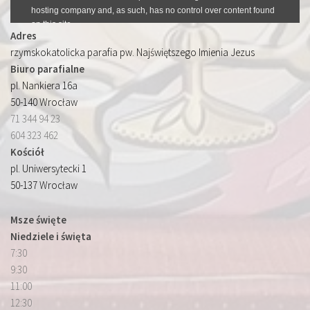
Adres
rzymskokatolicka parafia pw. Najświętszego Imienia Jezus
Biuro parafialne
pl. Nankiera 16a
50-140 Wrocław
71 344 94 23
604 323 462
Kościół
pl. Uniwersytecki 1
50-137 Wrocław
Msze święte
Niedziele i święta
7:30
9:30
11:00
12:30