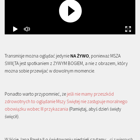
Transmisje można oglądać jedynie
NA ŻYWO
, ponieważ MSZA
ŚWIĘTA jest spotkaniem z ŻYWYM BOGIEM, a nie z obrazem, który
można sobie przewijać w dowolnym momencie.
Ponadto warto przypomnieć, że
jeśli nie mamy przeszkód
zdrowotnych to oglądanie Mszy Świętej nie zastępuje moralnego
obowiązku wobec III przykazania
(Pamiętaj, abyś dzień święty
święcił).
W liście Jana Pawła II o świętowaniu niedzieli czytamy: „
ci z wiernych,