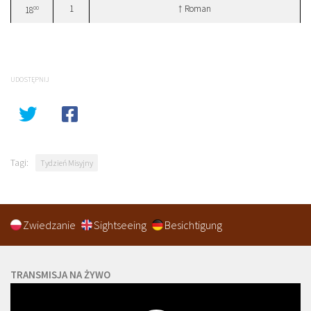
1
† Roman
00
18
UDOSTĘPNIJ
Tagi:
Tydzień Misyjny
Zwiedzanie
Sightseeing
Besichtigung
TRANSMISJA NA ŻYWO