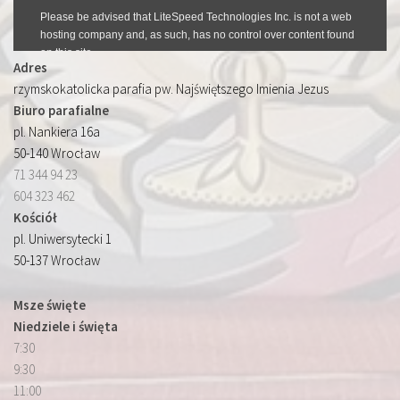
Adres
rzymskokatolicka parafia pw. Najświętszego Imienia Jezus
Biuro parafialne
pl. Nankiera 16a
50-140 Wrocław
71 344 94 23
604 323 462
Kościół
pl. Uniwersytecki 1
50-137 Wrocław
Msze święte
Niedziele i święta
7:30
9:30
11:00