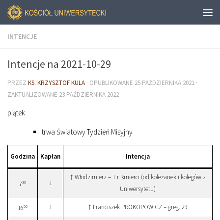
INTENCJE
Intencje na 2021-10-29
PRZEZ
KS. KRZYSZTOF KULA
· OPUBLIKOWANE
25 PAŹDZIERNIKA 2021
·
ZAKTUALIZOWANE
23 PAŹDZIERNIKA 2022
piątek
trwa Światowy Tydzień Misyjny
Godzina
Kapłan
Intencja
† Włodzimierz – 1 r. śmierci (od koleżanek i kolegów z
1
30
7
Uniwersytetu)
1
† Franciszek PROKOPOWICZ – greg. 29
00
16