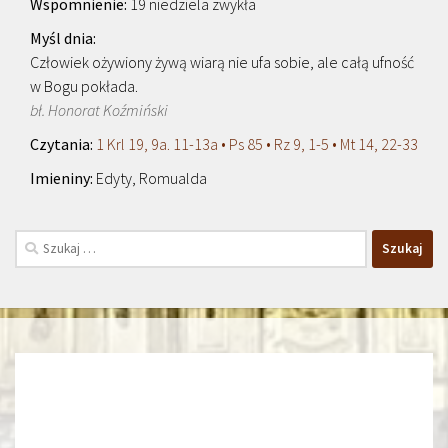
19 niedziela zwykła
Człowiek ożywiony żywą wiarą nie ufa sobie, ale całą ufność
w Bogu pokłada.
bł. Honorat Koźmiński
1 Krl 19, 9a. 11-13a • Ps 85 • Rz 9, 1-5 • Mt 14, 22-33
Edyty, Romualda
Szukaj: