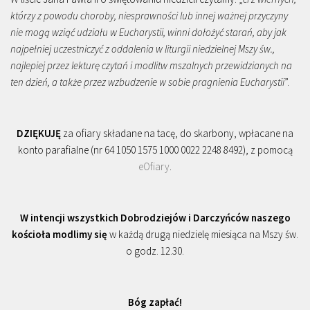
którzy z powodu choroby, niesprawności lub innej ważnej przyczyny
nie mogą wziąć udziału w Eucharystii, winni dołożyć starań, aby jak
najpełniej uczestniczyć z oddalenia w liturgii niedzielnej Mszy św.,
najlepiej przez lekturę czytań i modlitw mszalnych przewidzianych na
ten dzień, a także przez wzbudzenie w sobie pragnienia Eucharystii
”.
DZIĘKUJĘ
za ofiary składane na tacę, do skarbony, wpłacane na
konto parafialne (nr 64 1050 1575 1000 0022 2248 8492), z pomocą
eOfiary
.
W intencji wszystkich Dobrodziejów i Darczyńców naszego
kościoła modlimy się
w każdą drugą niedzielę miesiąca na Mszy św.
o godz. 12.30.
Bóg zapłać!