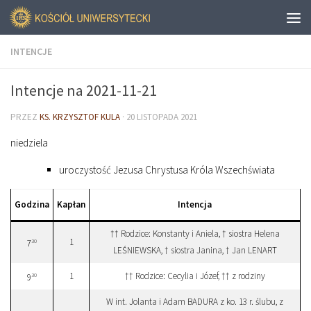
INTENCJE
Intencje na 2021-11-21
PRZEZ
KS. KRZYSZTOF KULA
·
20 LISTOPADA 2021
niedziela
uroczystość Jezusa Chrystusa Króla Wszechświata
Godzina
Kapłan
Intencja
†† Rodzice: Konstanty i Aniela, † siostra Helena
1
30
7
LEŚNIEWSKA, † siostra Janina, † Jan LENART
1
†† Rodzice: Cecylia i Józef, †† z rodziny
30
9
W int. Jolanta i Adam BADURA z ko. 13 r. ślubu, z