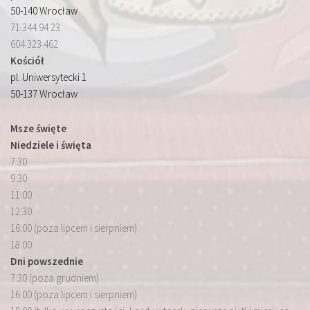
50-140 Wrocław
71 344 94 23
604 323 462
Kościół
pl. Uniwersytecki 1
50-137 Wrocław
Msze święte
Niedziele i święta
7:30
9:30
11:00
12:30
16:00 (poza lipcem i sierpniem)
18:00
Dni powszednie
7:30 (poza grudniem)
16:00 (poza lipcem i sierpniem)