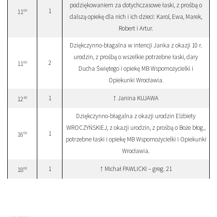
podziękowaniem za dotychczasowe łaski, z prośbą o
1
00
11
dalszą opiekę dla nich i ich dzieci: Karol, Ewa, Marek,
Robert i Artur.
Dziękczynno-błagalna w intencji Janka z okazji 10 r.
urodzin, z prośbą o wszelkie potrzebne łaski, dary
2
00
11
Ducha Świętego i opiekę MB Wspomożycielki i
Opiekunki Wrocławia.
1
† Janina KUJAWA
30
12
Dziękczynno-błagalna z okazji urodzin Elżbiety
WROCZYŃSKIEJ, z okazji urodzin, z prośbą o Boże błog.,
1
00
16
potrzebne łaski i opiekę MB Wspomożycielki i Opiekunki
Wrocławia.
1
† Michał PAWLICKI – greg. 21
00
18