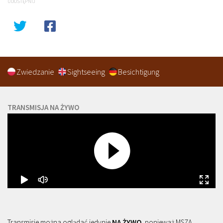
UDOSTĘPNIJ
Zwiedzanie
Sightseeing
Besichtigung
TRANSMISJA NA ŻYWO
Transmisje można oglądać jedynie
NA ŻYWO
, ponieważ MSZA