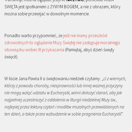
ŚWIĘTA jest spotkaniem z ŻYWYM BOGIEM, a nie z obrazem, który
można sobie przewijać w dowolnym momencie.
Ponadto warto przypomnieć, że
jeśli nie mamy przeszkód
zdrowotnych to oglądanie Mszy Świętej nie zastępuje moralnego
obowiązku wobec III przykazania
(Pamiętaj, abyś dzień święty
święcił).
W liście Jana Pawła II o świętowaniu niedzieli czytamy: „
ci z wiernych,
którzy z powodu choroby, niesprawności lub innej ważnej przyczyny
nie mogą wziąć udziału w Eucharystii, winni dołożyć starań, aby jak
najpełniej uczestniczyć z oddalenia w liturgii niedzielnej Mszy św.,
najlepiej przez lekturę czytań i modlitw mszalnych przewidzianych na
ten dzień, a także przez wzbudzenie w sobie pragnienia Eucharystii
”.