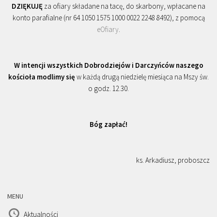
DZIĘKUJĘ
za ofiary składane na tacę, do skarbony, wpłacane na
konto parafialne (nr 64 1050 1575 1000 0022 2248 8492), z pomocą
eOfiary
.
W intencji wszystkich Dobrodziejów i Darczyńców naszego
kościoła modlimy się
w każdą drugą niedzielę miesiąca na Mszy św.
o godz. 12.30.
Bóg zapłać!
ks. Arkadiusz, proboszcz
MENU
Aktualności