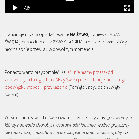
Transmisje można oglądać jedynie
NA ŻYWO
, ponieważ MSZA
ŚWIĘTA jest spotkaniem z ŻYWYM BOGIEM, a nie z obrazem, który
można sobie przewijać w dowolnym momencie.
Ponadto warto przypomnieć, że
jeśli nie mamy przeszkód
zdrowotnych to oglądanie Mszy Świętej nie zastępuje moralnego
obowiązku wobec III przykazania
(Pamiętaj, abyś dzień święty
święcił).
W liście Jana Pawła II o świętowaniu niedzieli czytamy: „
ci z wiernych,
którzy z powodu choroby, niesprawności lub innej ważnej przyczyny
nie mogą wziąć udziału w Eucharystii, winni dołożyć starań, aby jak