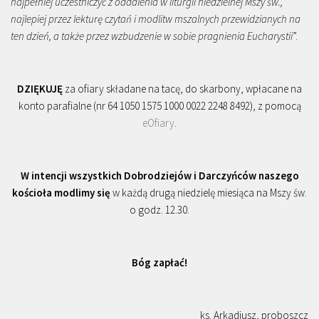
najpełniej uczestniczyć z oddalenia w liturgii niedzielnej Mszy św.,
najlepiej przez lekturę czytań i modlitw mszalnych przewidzianych na
ten dzień, a także przez wzbudzenie w sobie pragnienia Eucharystii
”.
DZIĘKUJĘ
za ofiary składane na tacę, do skarbony, wpłacane na
konto parafialne (nr 64 1050 1575 1000 0022 2248 8492), z pomocą
eOfiary
.
W intencji wszystkich Dobrodziejów i Darczyńców naszego
kościoła modlimy się
w każdą drugą niedzielę miesiąca na Mszy św.
o godz. 12.30.
Bóg zapłać!
ks. Arkadiusz, proboszcz