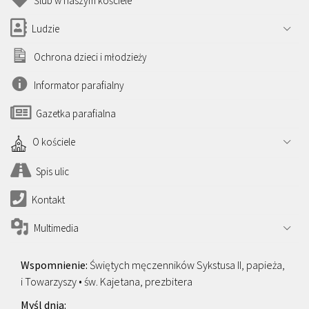
Ślub w naszym kościele
Ludzie
Ochrona dzieci i młodzieży
Informator parafialny
Gazetka parafialna
O kościele
Spis ulic
Kontakt
Multimedia
Świętych męczenników Sykstusa II, papieża,
i Towarzyszy • św. Kajetana, prezbitera