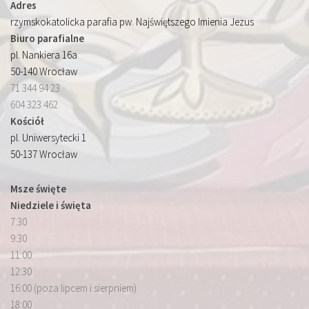
Adres
rzymskokatolicka parafia pw. Najświętszego Imienia Jezus
Biuro parafialne
pl. Nankiera 16a
50-140 Wrocław
71 344 94 23
604 323 462
Kościół
pl. Uniwersytecki 1
50-137 Wrocław
Msze święte
Niedziele i święta
7:30
9:30
11:00
12:30
16:00 (poza lipcem i sierpniem)
18:00