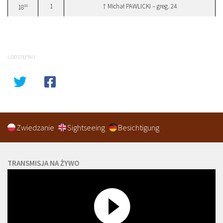
1
† Michał PAWLICKI – greg. 24
00
18
UDOSTĘPNIJ
Zwiedzanie
Sightseeing
Besichtigung
TRANSMISJA NA ŻYWO