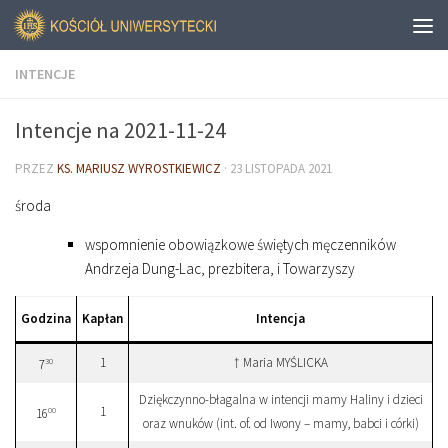
INTENCJE
Intencje na 2021-11-24
PRZEZ
KS. MARIUSZ WYROSTKIEWICZ
·
23 LISTOPADA 2021
środa
wspomnienie obowiązkowe świętych męczenników
Andrzeja Dung-Lac, prezbitera, i Towarzyszy
Godzina
Kapłan
Intencja
1
† Maria MYŚLICKA
30
7
Dziękczynno-błagalna w intencji mamy Haliny i dzieci
1
00
16
oraz wnuków (int. of. od Iwony – mamy, babci i córki)