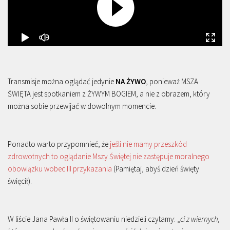
Transmisje można oglądać jedynie
NA ŻYWO
, ponieważ MSZA
ŚWIĘTA jest spotkaniem z ŻYWYM BOGIEM, a nie z obrazem, który
można sobie przewijać w dowolnym momencie.
Ponadto warto przypomnieć, że
jeśli nie mamy przeszkód
zdrowotnych to oglądanie Mszy Świętej nie zastępuje moralnego
obowiązku wobec III przykazania
(Pamiętaj, abyś dzień święty
święcił).
W liście Jana Pawła II o świętowaniu niedzieli czytamy: „
ci z wiernych,