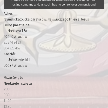
Adres
rzymskokatolicka parafia pw. Najświętszego Imienia Jezus
Biuro parafialne
pl. Nankiera 16a
50-140 Wrocław
71 344 94 23
604 323 462
Kościół
pl. Uniwersytecki 1
50-137 Wrocław
Msze święte
Niedziele i święta
7:30
9:30
11:00
12:30