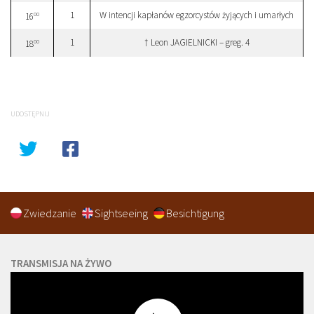
1
W intencji kapłanów egzorcystów żyjących i umarłych
00
16
1
† Leon JAGIELNICKI – greg. 4
00
18
UDOSTĘPNIJ
Zwiedzanie
Sightseeing
Besichtigung
TRANSMISJA NA ŻYWO