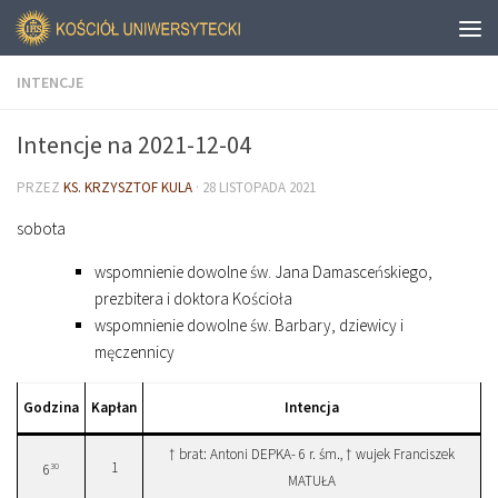
INTENCJE
Intencje na 2021-12-04
PRZEZ
KS. KRZYSZTOF KULA
·
28 LISTOPADA 2021
sobota
wspomnienie dowolne św. Jana Damasceńskiego,
prezbitera i doktora Kościoła
wspomnienie dowolne św. Barbary, dziewicy i
męczennicy
Godzina
Kapłan
Intencja
† brat: Antoni DEPKA- 6 r. śm., † wujek Franciszek
1
30
6
MATUŁA