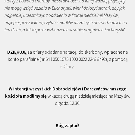
którzy z powodu choroby, niesprawności lub innej ważnej przyczyny
nie mogą wziąć udziału w Eucharystii, winni dołożyć starań, aby jak
najpełniej uczestniczyć z oddalenia w liturgii niedzielnej Mszy św.,
najlepiej przez lekturę czytań i modlitw mszalnych przewidzianych na
ten dzień, a także przez wzbudzenie w sobie pragnienia Eucharystii
”.
DZIĘKUJĘ
za ofiary składane na tacę, do skarbony, wpłacane na
konto parafialne (nr 64 1050 1575 1000 0022 2248 8492), z pomocą
eOfiary
.
W intencji wszystkich Dobrodziejów i Darczyńców naszego
kościoła modlimy się
w każdą drugą niedzielę miesiąca na Mszy św.
o godz. 12.30.
Bóg zapłać!