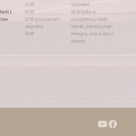
11:00
sierpniem)
tecki 1
12:30
18:00 (tylko w:
cław
16:00 (poza lipcem i
uroczystości, każdy
sierpniem)
wtorek, pierwsze piątki
18:00
miesiąca, oraz w lipcu i
sierpniu