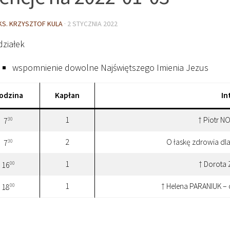
KS. KRZYSZTOF KULA
·
2 STYCZNIA 2022
działek
wspomnienie dowolne Najświętszego Imienia Jezus
odzina
Kapłan
In
1
† Piotr N
30
7
2
O łaskę zdrowia d
30
7
1
† Dorota
00
16
1
† Helena PARANIUK – 
00
18