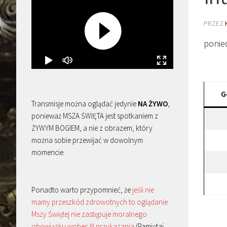
PRZEZ
ponie
G
Transmisje można oglądać jedynie
NA ŻYWO
,
ponieważ MSZA ŚWIĘTA jest spotkaniem z
ŻYWYM BOGIEM, a nie z obrazem, który
można sobie przewijać w dowolnym
momencie.
Ponadto warto przypomnieć, że
jeśli nie
mamy przeszkód zdrowotnych to oglądanie
Mszy Świętej nie zastępuje moralnego
obowiązku wobec III przykazania
(Pamiętaj,