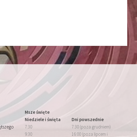
Msze święte
Niedziele i święta
Dni powszednie
iętszego
7:30
7:30 (poza grudniem)
9:30
16:00 (poza lipcem i