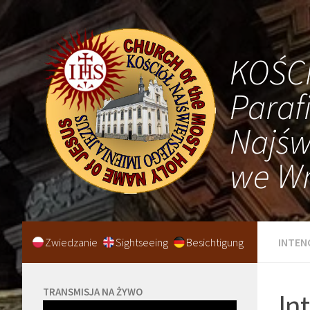
KOŚC
Paraf
Najśw
we Wr
Zwiedzanie
Sightseeing
Besichtigung
INTEN
TRANSMISJA NA ŻYWO
In