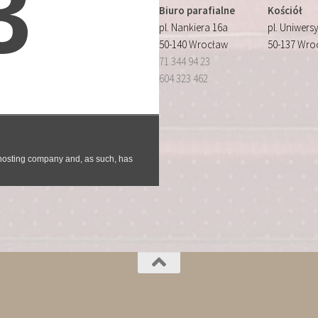
Biuro parafialne
Kościół
pl. Nankiera 16a
pl. Uniwersy
50-140 Wrocław
50-137 Wro
71 344 94 23
604 323 462