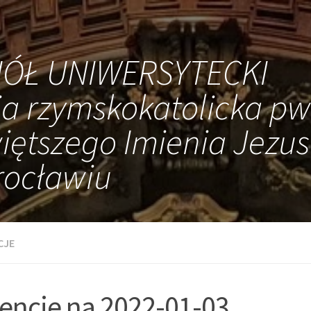
IÓŁ UNIWERSYTECKI
ia rzymskokatolicka pw
iętszego Imienia Jezus
ocławiu
CJE
tencje na 2022-01-03