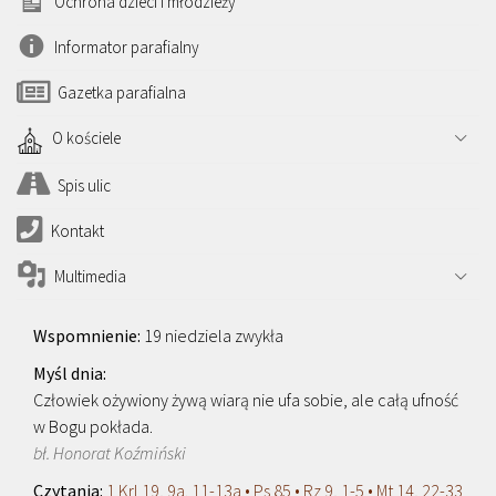
Ochrona dzieci i młodzieży
Informator parafialny
Gazetka parafialna
O kościele
Spis ulic
Kontakt
Multimedia
19 niedziela zwykła
Człowiek ożywiony żywą wiarą nie ufa sobie, ale całą ufność
w Bogu pokłada.
bł. Honorat Koźmiński
1 Krl 19, 9a. 11-13a • Ps 85 • Rz 9, 1-5 • Mt 14, 22-33