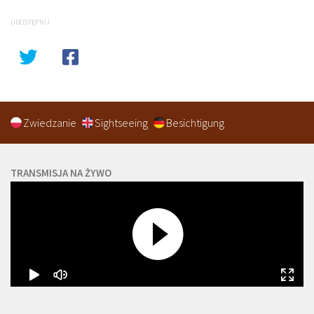
UDOSTĘPNIJ
Zwiedzanie
Sightseeing
Besichtigung
TRANSMISJA NA ŻYWO