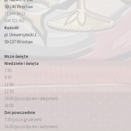
50-140 Wrocław
71 344 94 23
604 323 462
Kościół
pl. Uniwersytecki 1
50-137 Wrocław
Msze święte
Niedziele i święta
7:30
9:30
11:00
12:30
16:00 (poza lipcem i sierpniem)
18:00
Dni powszednie
7:30 (poza grudniem)
16:00 (poza lipcem i sierpniem)