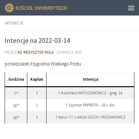
INTENCJE
Intencje na 2022-03-14
PRZEZ
KS. KRZYSZTOF KULA
·
13 MARCA 2022
poniedziałek II tygodnia Wielkiego Postu
Godzina
Kapłan
Intencja
1
† Kazimierz MATUSZKIEWICZ – greg. 14
30
7
1
† Szymon PAPROTA – 28 r. śm.
00
16
1
† Irena i †† z rodzin GOCH i MOŻANOWICZ
00
18