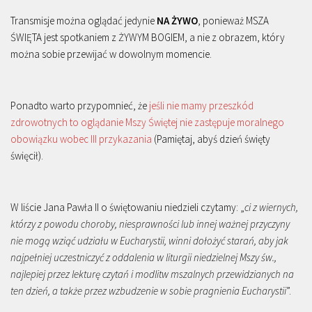
Transmisje można oglądać jedynie
NA ŻYWO
, ponieważ MSZA
ŚWIĘTA jest spotkaniem z ŻYWYM BOGIEM, a nie z obrazem, który
można sobie przewijać w dowolnym momencie.
Ponadto warto przypomnieć, że
jeśli nie mamy przeszkód
zdrowotnych to oglądanie Mszy Świętej nie zastępuje moralnego
obowiązku wobec III przykazania
(Pamiętaj, abyś dzień święty
święcił).
W liście Jana Pawła II o świętowaniu niedzieli czytamy: „
ci z wiernych,
którzy z powodu choroby, niesprawności lub innej ważnej przyczyny
nie mogą wziąć udziału w Eucharystii, winni dołożyć starań, aby jak
najpełniej uczestniczyć z oddalenia w liturgii niedzielnej Mszy św.,
najlepiej przez lekturę czytań i modlitw mszalnych przewidzianych na
ten dzień, a także przez wzbudzenie w sobie pragnienia Eucharystii
”.