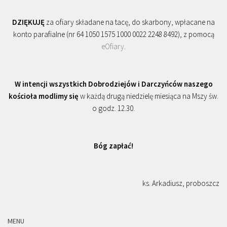
DZIĘKUJĘ
za ofiary składane na tacę, do skarbony, wpłacane na
konto parafialne (nr 64 1050 1575 1000 0022 2248 8492), z pomocą
eOfiary
.
W intencji wszystkich Dobrodziejów i Darczyńców naszego
kościoła modlimy się
w każdą drugą niedzielę miesiąca na Mszy św.
o godz. 12.30.
Bóg zapłać!
ks. Arkadiusz, proboszcz
MENU