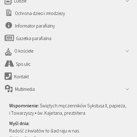
Ludzie
Ochrona dzieci i młodzieży
Informator parafialny
Gazetka parafialna
O kościele
Spis ulic
Kontakt
Multimedia
Świętych męczenników Sykstusa II, papieża,
i Towarzyszy • św. Kajetana, prezbitera
Radość z kwiatów to ślad raju w nas.