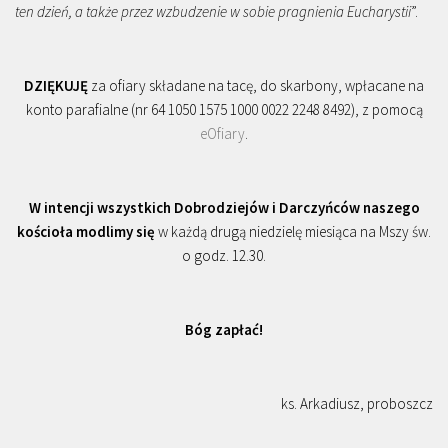
ten dzień, a także przez wzbudzenie w sobie pragnienia Eucharystii
”.
DZIĘKUJĘ
za ofiary składane na tacę, do skarbony, wpłacane na
konto parafialne (nr 64 1050 1575 1000 0022 2248 8492), z pomocą
eOfiary
.
W intencji wszystkich Dobrodziejów i Darczyńców naszego
kościoła modlimy się
w każdą drugą niedzielę miesiąca na Mszy św.
o godz. 12.30.
Bóg zapłać!
ks. Arkadiusz, proboszcz