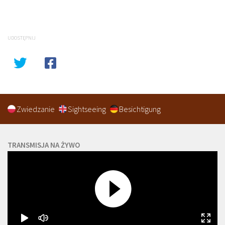
UDOSTĘPNIJ
Zwiedzanie
Sightseeing
Besichtigung
TRANSMISJA NA ŻYWO