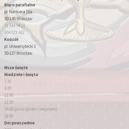
Biuro parafialne
pl. Nankiera 16a
50-140 Wrocław
71 344 94 23
604 323 462
Kościół
pl. Uniwersytecki 1
50-137 Wrocław
Msze święte
Niedziele i święta
7:30
9:30
11:00
12:30
16:00 (poza lipcem i sierpniem)
18:00
Dni powszednie