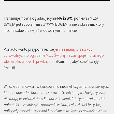
Transmisje można oglądać jedynie
NA ŻYWO
, ponieważ MSZA
ŚWIĘTA jest spotkaniem z ŻYWYM BOGIEM, a nie z obrazem, który
można sobie przewijać w dowolnym momencie.
Ponadto warto przypomnieć, że
jeśli nie mamy przeszkód
zdrowotnych to oglądanie Mszy Świętej nie zastępuje moralnego
obowiązku wobec III przykazania
(Pamiętaj, abyś dzień święty
święcił).
W liście Jana Pawła II o świętowaniu niedzieli czytamy: „
ci z wiernych,
którzy z powodu choroby, niesprawności lub innej ważnej przyczyny
nie mogą wziąć udziału w Eucharystii, winni dołożyć starań, aby jak
najpełniej uczestniczyć z oddalenia w liturgii niedzielnej Mszy św.,
najlepiej przez lekturę czytań i modlitw mszalnych przewidzianych na