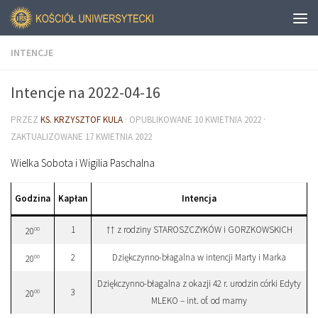
INTENCJE
Intencje na 2022-04-16
PRZEZ
KS. KRZYSZTOF KULA
· OPUBLIKOWANE
10 KWIETNIA 2022
·
ZAKTUALIZOWANE
17 KWIETNIA 2022
Wielka Sobota i Wigilia Paschalna
Godzina
Kapłan
Intencja
1
†† z rodziny STAROSZCZYKÓW i GORZKOWSKICH
00
20
2
Dziękczynno-błagalna w intencji Marty i Marka
00
20
Dziękczynno-błagalna z okazji 42 r. urodzin córki Edyty
3
00
20
MLEKO – int. of. od mamy