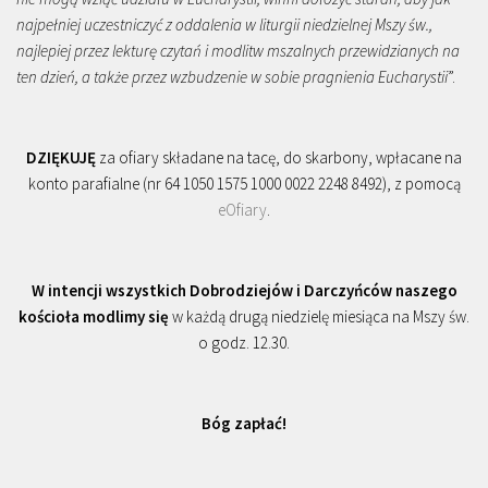
najpełniej uczestniczyć z oddalenia w liturgii niedzielnej Mszy św.,
najlepiej przez lekturę czytań i modlitw mszalnych przewidzianych na
ten dzień, a także przez wzbudzenie w sobie pragnienia Eucharystii
”.
DZIĘKUJĘ
za ofiary składane na tacę, do skarbony, wpłacane na
konto parafialne (nr 64 1050 1575 1000 0022 2248 8492), z pomocą
eOfiary
.
W intencji wszystkich Dobrodziejów i Darczyńców naszego
kościoła modlimy się
w każdą drugą niedzielę miesiąca na Mszy św.
o godz. 12.30.
Bóg zapłać!