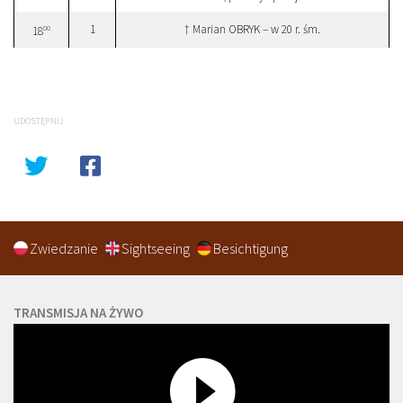
1
† Marian OBRYK – w 20 r. śm.
00
18
UDOSTĘPNIJ
Zwiedzanie
Sightseeing
Besichtigung
TRANSMISJA NA ŻYWO