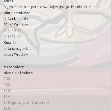
Adres
rzymskokatolicka parafia pw. Najświętszego Imienia Jezus
Biuro parafialne
pl. Nankiera 16a
50-140 Wrocław
71 344 94 23
604 323 462
Kościół
pl. Uniwersytecki 1
50-137 Wrocław
Msze święte
Niedziele i święta
7:30
9:30
11:00
12:30
16:00 (poza lipcem i sierpniem)
18:00