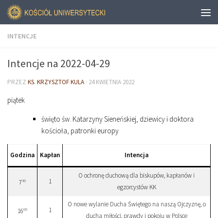
INTENCJE
Intencje na 2022-04-29
PRZEZ
KS. KRZYSZTOF KULA
·
24 KWIETNIA 2022
piątek
święto św. Katarzyny Sieneńskiej, dziewicy i doktora
kościoła, patronki europy
Godzina
Kapłan
Intencja
O ochronę duchową dla biskupów, kapłanów i
1
30
7
egzorcystów KK
O nowe wylanie Ducha Świętego na naszą Ojczyznę, o
1
00
16
ducha miłości, prawdy i pokoju w Polsce