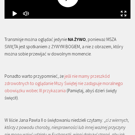
Transmisje można oglądać jedynie
NA ŻYWO
, ponieważ MSZA
ŚWIĘTA jest spotkaniem z ŻYWYM BOGIEM, a nie z obrazem, który
można sobie przewijać w dowolnym momencie.
Ponadto warto przypomnieć, że
jeśli nie mamy przeszkód
zdrowotnych to oglądanie Mszy Świętej nie zastępuje moralnego
obowiązku wobec III przykazania
(Pamiętaj, abyś dzień święty
święcił).
W liście Jana Pawła II o świętowaniu niedzieli czytamy: „
ci z wiernych,
którzy z powodu choroby, niesprawności lub innej ważnej przyczyny
nie mogą wziąć udziału w Eucharystii, winni dołożyć starań, aby jak