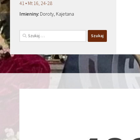
41 • Mt 16, 24-28
Doroty, Kajetana
Szukaj: