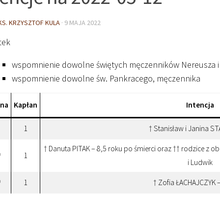
KS. KRZYSZTOF KULA
·
9 MAJA 2022
tek
wspomnienie dowolne świętych męczenników Nereusza i 
wspomnienie dowolne św. Pankracego, męczennika
ina
Kapłan
Intencja
1
† Stanisław i Janina 
† Danuta PITAK – 8,5 roku po śmierci oraz †† rodzice z ob
1
0
i Ludwik
1
† Zofia ŁACHAJCZYK –
0