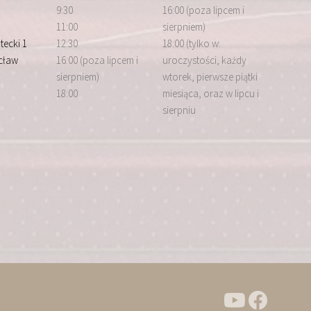
9:30
16:00 (poza lipcem i
11:00
sierpniem)
tecki 1
12:30
18:00 (tylko w:
cław
16:00 (poza lipcem i
uroczystości, każdy
sierpniem)
wtorek, pierwsze piątki
18:00
miesiąca, oraz w lipcu i
sierpniu