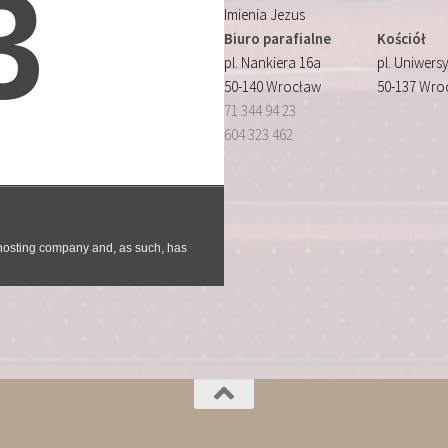
Imienia Jezus
Biuro parafialne
Kościół
pl. Nankiera 16a
pl. Uniwersy
50-140 Wrocław
50-137 Wro
71 344 94 23
604 323 462