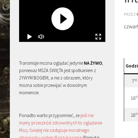
PRZEZ
czwar
Transmisje można oglądać jedynie
NA ŻYWO
,
Godz
ponieważ MSZA ŚWIĘTA jest spotkaniem z
ŻYWYM BOGIEM, a nie z obrazem, który
30
7
można sobie przewijać w dowolnym
momencie.
0
16
0
18
Ponadto warto przypomnieć, że
jeśli nie
mamy przeszkód zdrowotnych to oglądanie
Mszy Świętej nie zastępuje moralnego
obowiązku wobec III przykazania
(Pamiętaj,