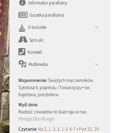
Informator parafialny
Gazetka parafialna
O kościele
Spis ulic
Kontakt
Multimedia
Świętych męczenników
Sykstusa II, papieża, i Towarzyszy • św.
Kajetana, prezbitera
Radość z kwiatów to ślad raju w nas.
Philipp Otto Runge
Na 2, 1. 3; 3, 1-3. 6-7 • Pwt 32, 35-