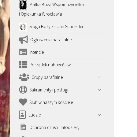
Matka Boża Wspomożycielka
i Opiekunka Wrocławia
Sługa Boży ks. Jan Schneider
Ogłoszenia parafialne
Intencje
Porządek nabożeństw
Grupy parafialne
Sakramenty i posługi
Ślub w naszym kościele
Ludzie
Ochrona dzieci i młodzieży