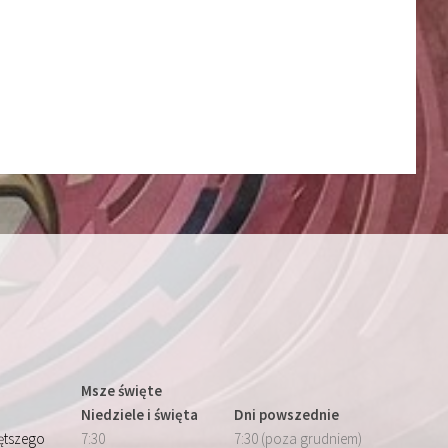
Msze święte
Niedziele i święta
Dni powszednie
iętszego
7:30
7:30 (poza grudniem)