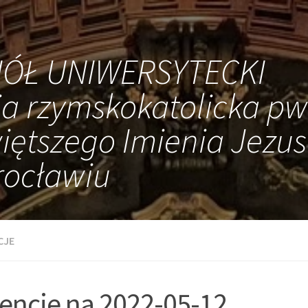
IÓŁ UNIWERSYTECKI
ia rzymskokatolicka pw
iętszego Imienia Jezus
ocławiu
CJE
tencje na 2022-05-12