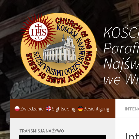
KOŚC
Paraf
Najśw
we Wr
Zwiedzanie
Sightseeing
Besichtigung
INTEN
TRANSMISJA NA ŻYWO
In