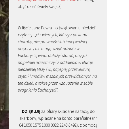
abyś dzień święty święcił).
W liście Jana Pawła II o świętowaniu niedzieli
czytamy: „
ci z wiernych, którzy z powodu
choroby, niesprawności lub innej ważnej
przyczyny nie mogą wziąć udziału w
Eucharystii, winni dołożyć starań, aby jak
najpełniej uczestniczyć z oddalenia w liturgii
niedzielnej Mszy św., najlepiej przez lekturę
czytań i modlitw mszalnych przewidzianych na
ten dzień, a także przez wzbudzenie w sobie
pragnienia Eucharystii
”.
DZIĘKUJĘ
za ofiary składane na tacę, do
skarbony, wpłacane na konto parafialne (nr
64 1050 1575 1000 0022 2248 8492), z pomocą