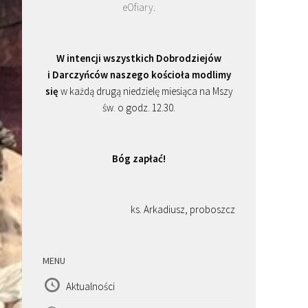
eOfiary
.
W intencji wszystkich Dobrodziejów
i Darczyńców naszego kościoła modlimy
się
w każdą drugą niedzielę miesiąca na Mszy
św. o godz. 12.30.
Bóg zapłać!
ks. Arkadiusz, proboszcz
MENU
Aktualności