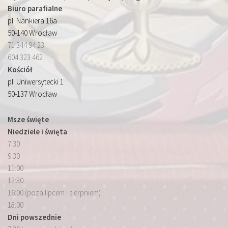
Biuro parafialne
pl. Nankiera 16a
50-140 Wrocław
71 344 94 23
604 323 462
Kościół
pl. Uniwersytecki 1
50-137 Wrocław
Msze święte
Niedziele i święta
7:30
9:30
11:00
12:30
16:00 (poza lipcem i sierpniem)
18:00
Dni powszednie