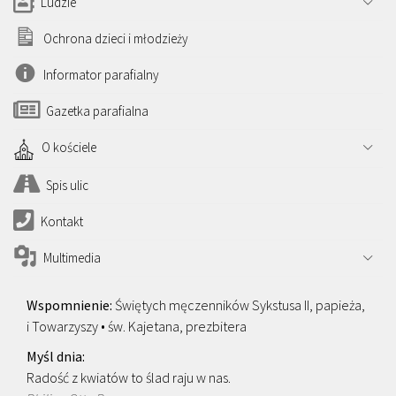
Ludzie
Ochrona dzieci i młodzieży
Informator parafialny
Gazetka parafialna
O kościele
Spis ulic
Kontakt
Multimedia
Świętych męczenników Sykstusa II, papieża,
i Towarzyszy • św. Kajetana, prezbitera
Radość z kwiatów to ślad raju w nas.