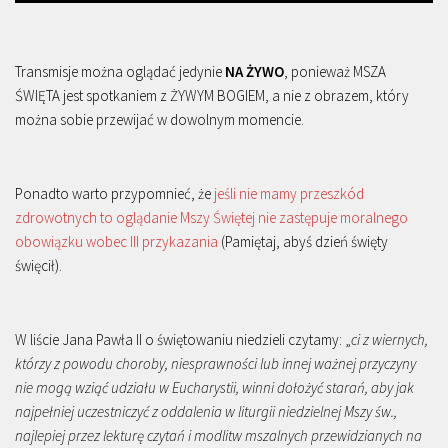
Transmisje można oglądać jedynie
NA ŻYWO
, ponieważ MSZA
ŚWIĘTA jest spotkaniem z ŻYWYM BOGIEM, a nie z obrazem, który
można sobie przewijać w dowolnym momencie.
Ponadto warto przypomnieć, że
jeśli nie mamy przeszkód
zdrowotnych to oglądanie Mszy Świętej nie zastępuje moralnego
obowiązku wobec III przykazania
(Pamiętaj, abyś dzień święty
święcił).
W liście Jana Pawła II o świętowaniu niedzieli czytamy: „
ci z wiernych,
którzy z powodu choroby, niesprawności lub innej ważnej przyczyny
nie mogą wziąć udziału w Eucharystii, winni dołożyć starań, aby jak
najpełniej uczestniczyć z oddalenia w liturgii niedzielnej Mszy św.,
najlepiej przez lekturę czytań i modlitw mszalnych przewidzianych na