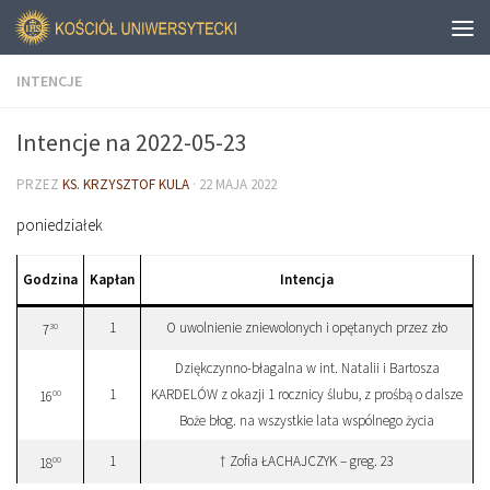
INTENCJE
Intencje na 2022-05-23
PRZEZ
KS. KRZYSZTOF KULA
·
22 MAJA 2022
poniedziałek
Godzina
Kapłan
Intencja
1
O uwolnienie zniewolonych i opętanych przez zło
30
7
Dziękczynno-błagalna w int. Natalii i Bartosza
1
KARDELÓW z okazji 1 rocznicy ślubu, z prośbą o dalsze
00
16
Boże błog. na wszystkie lata wspólnego życia
1
† Zofia ŁACHAJCZYK – greg. 23
00
18