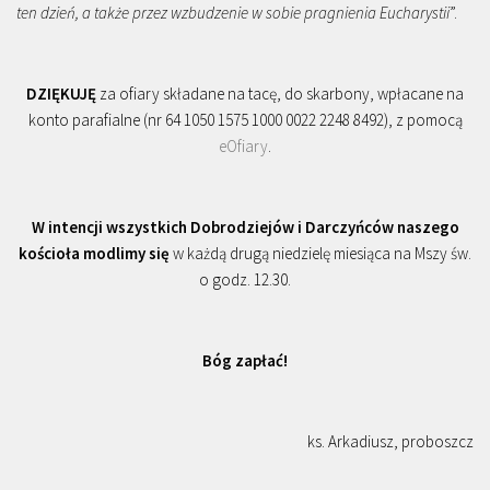
ten dzień, a także przez wzbudzenie w sobie pragnienia Eucharystii
”.
DZIĘKUJĘ
za ofiary składane na tacę, do skarbony, wpłacane na
konto parafialne (nr 64 1050 1575 1000 0022 2248 8492), z pomocą
eOfiary
.
W intencji wszystkich Dobrodziejów i Darczyńców naszego
kościoła modlimy się
w każdą drugą niedzielę miesiąca na Mszy św.
o godz. 12.30.
Bóg zapłać!
ks. Arkadiusz, proboszcz