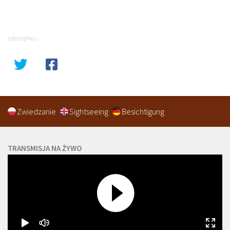
UDOSTĘPNIJ
Zwiedzanie
Sightseeing
Besichtigung
TRANSMISJA NA ŻYWO