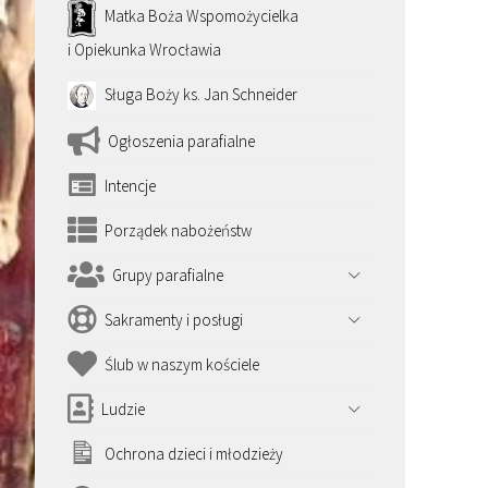
Matka Boża Wspomożycielka
i Opiekunka Wrocławia
Sługa Boży ks. Jan Schneider
Ogłoszenia parafialne
Intencje
Porządek nabożeństw
Grupy parafialne
Sakramenty i posługi
Ślub w naszym kościele
Ludzie
Ochrona dzieci i młodzieży