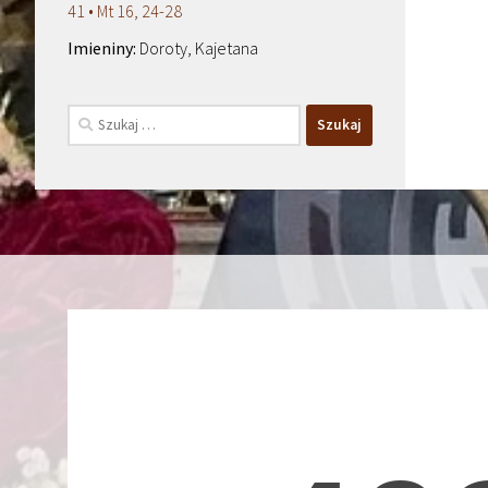
41 • Mt 16, 24-28
Doroty, Kajetana
Szukaj: