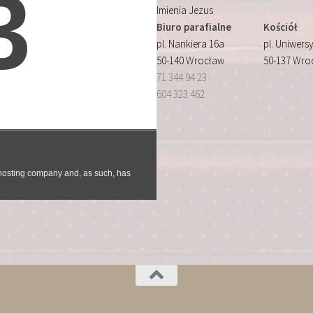
Imienia Jezus
Biuro parafialne
Kościół
pl. Nankiera 16a
pl. Uniwersy
50-140 Wrocław
50-137 Wro
71 344 94 23
604 323 462