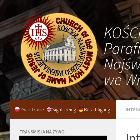
KOŚC
Paraf
Najśw
we Wr
Zwiedzanie
Sightseeing
Besichtigung
INTEN
TRANSMISJA NA ŻYWO
In