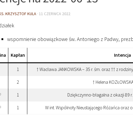
KS. KRZYSZTOF KULA
·
11 CZERWCA 2022
działek
wspomnienie obowiązkowe św. Antoniego z Padwy, prezbit
ina
Kapłan
Intencja
1
† Wacława JANKOWSKA – 35 r. śm. oraz †† z rodzin
2
† Helena KOZŁOWSKA 
1
Dziękczynno-błagalna z okazji 89 r
0
1
W int. Wspólnoty Nieustającego Różańca oraz 
0