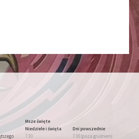
Msze święte
Niedziele i święta
Dni powszednie
iętszego
7:30
7:30 (poza grudniem)