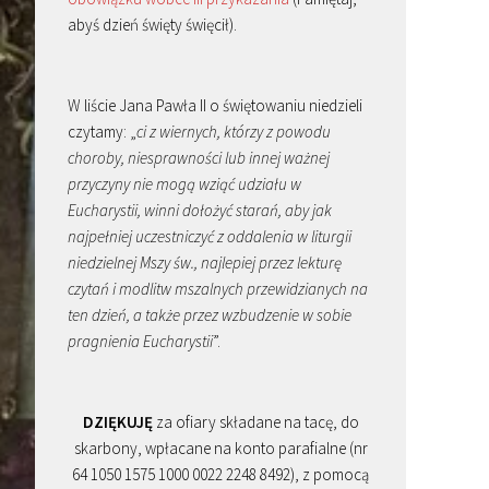
abyś dzień święty święcił).
W liście Jana Pawła II o świętowaniu niedzieli
czytamy: „
ci z wiernych, którzy z powodu
choroby, niesprawności lub innej ważnej
przyczyny nie mogą wziąć udziału w
Eucharystii, winni dołożyć starań, aby jak
najpełniej uczestniczyć z oddalenia w liturgii
niedzielnej Mszy św., najlepiej przez lekturę
czytań i modlitw mszalnych przewidzianych na
ten dzień, a także przez wzbudzenie w sobie
pragnienia Eucharystii
”.
DZIĘKUJĘ
za ofiary składane na tacę, do
skarbony, wpłacane na konto parafialne (nr
64 1050 1575 1000 0022 2248 8492), z pomocą