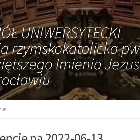
IÓŁ UNIWERSYTECKI
ia rzymskokatolicka pw
iętszego Imienia Jezus
ocławiu
CJE
tencje na 2022-06-13