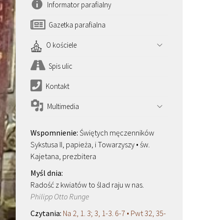
Informator parafialny
Gazetka parafialna
O kościele
Spis ulic
Kontakt
Multimedia
Świętych męczenników
Sykstusa II, papieża, i Towarzyszy • św.
Kajetana, prezbitera
Radość z kwiatów to ślad raju w nas.
Philipp Otto Runge
Na 2, 1. 3; 3, 1-3. 6-7 • Pwt 32, 35-