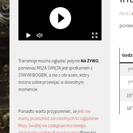
PRZEZ
ponie
Godz
Transmisje można oglądać jedynie
NA ŻYWO
,
ponieważ MSZA ŚWIĘTA jest spotkaniem z
30
7
ŻYWYM BOGIEM, a nie z obrazem, który
można sobie przewijać w dowolnym
30
7
momencie.
0
16
0
18
Ponadto warto przypomnieć, że
jeśli nie
mamy przeszkód zdrowotnych to oglądanie
Mszy Świętej nie zastępuje moralnego
obowiązku wobec III przykazania
(Pamiętaj,