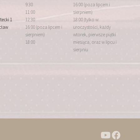
9:30
16:00 (poza lipcem i
11:00
sierpniem)
tecki 1
12:30
18:00 (tylko w:
cław
16:00 (poza lipcem i
uroczystości, każdy
sierpniem)
wtorek, pierwsze piątki
18:00
miesiąca, oraz w lipcu i
sierpniu