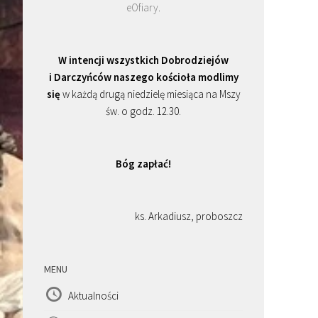
eOfiary
.
W intencji wszystkich Dobrodziejów
i Darczyńców naszego kościoła modlimy
się
w każdą drugą niedzielę miesiąca na Mszy
św. o godz. 12.30.
Bóg zapłać!
ks. Arkadiusz, proboszcz
MENU
Aktualności