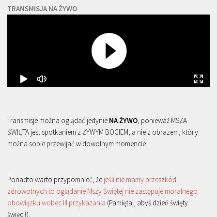
TRANSMISJA NA ŻYWO
Transmisje można oglądać jedynie
NA ŻYWO
, ponieważ MSZA
ŚWIĘTA jest spotkaniem z ŻYWYM BOGIEM, a nie z obrazem, który
można sobie przewijać w dowolnym momencie.
Ponadto warto przypomnieć, że
jeśli nie mamy przeszkód
zdrowotnych to oglądanie Mszy Świętej nie zastępuje moralnego
obowiązku wobec III przykazania
(Pamiętaj, abyś dzień święty
święcił).