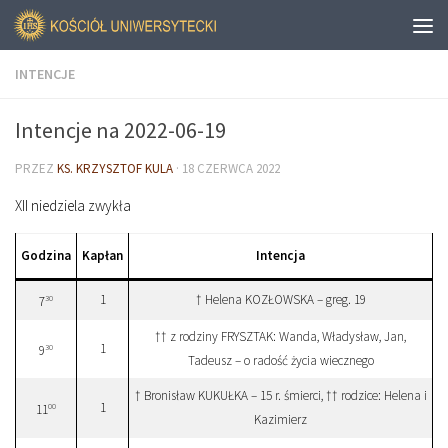
INTENCJE
Intencje na 2022-06-19
PRZEZ
KS. KRZYSZTOF KULA
·
18 CZERWCA 2022
XII niedziela zwykła
Godzina
Kapłan
Intencja
1
† Helena KOZŁOWSKA – greg. 19
30
7
†† z rodziny FRYSZTAK: Wanda, Władysław, Jan,
1
30
9
Tadeusz – o radość życia wiecznego
† Bronisław KUKUŁKA – 15 r. śmierci, †† rodzice: Helena i
1
00
11
Kazimierz