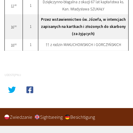
Dziękczynno-błagalna z okazji 67 lat kapłaństwa ks.
1
30
12
Kan. Władysława SZUKAŁY
Przez wstawiennictwo św. Józefa, w intencjach
1
zapisanych na kartkach i złożonych do skarbony
00
16
(za żyjących)
1
†† z rodzin MAKUCHOWSKICH i GORCZYŃSKICH
00
18
UDOSTĘPNIJ
Zwiedzanie
Sightseeing
Besichtigung