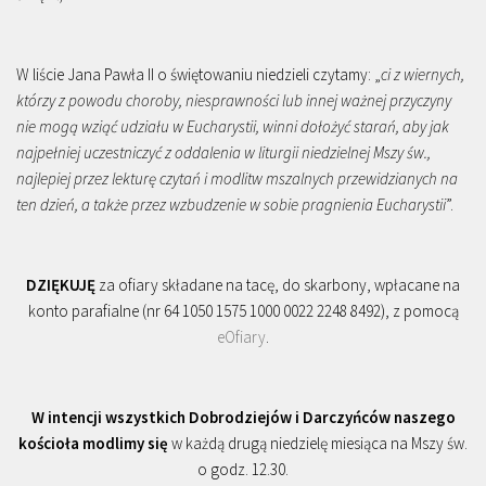
W liście Jana Pawła II o świętowaniu niedzieli czytamy: „
ci z wiernych,
którzy z powodu choroby, niesprawności lub innej ważnej przyczyny
nie mogą wziąć udziału w Eucharystii, winni dołożyć starań, aby jak
najpełniej uczestniczyć z oddalenia w liturgii niedzielnej Mszy św.,
najlepiej przez lekturę czytań i modlitw mszalnych przewidzianych na
ten dzień, a także przez wzbudzenie w sobie pragnienia Eucharystii
”.
DZIĘKUJĘ
za ofiary składane na tacę, do skarbony, wpłacane na
konto parafialne (nr 64 1050 1575 1000 0022 2248 8492), z pomocą
eOfiary
.
W intencji wszystkich Dobrodziejów i Darczyńców naszego
kościoła modlimy się
w każdą drugą niedzielę miesiąca na Mszy św.
o godz. 12.30.