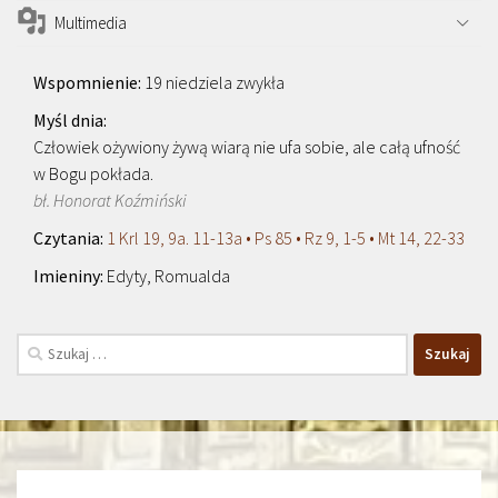
Multimedia
19 niedziela zwykła
Człowiek ożywiony żywą wiarą nie ufa sobie, ale całą ufność
w Bogu pokłada.
bł. Honorat Koźmiński
1 Krl 19, 9a. 11-13a • Ps 85 • Rz 9, 1-5 • Mt 14, 22-33
Edyty, Romualda
Szukaj: