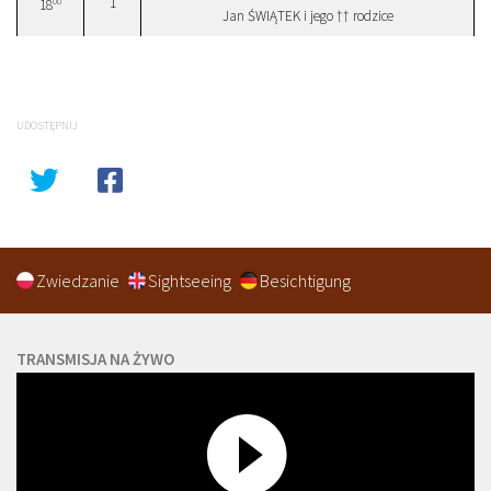
1
00
18
Jan ŚWIĄTEK i jego †† rodzice
UDOSTĘPNIJ
Zwiedzanie
Sightseeing
Besichtigung
TRANSMISJA NA ŻYWO