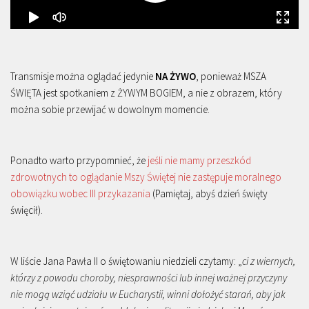
Transmisje można oglądać jedynie
NA ŻYWO
, ponieważ MSZA
ŚWIĘTA jest spotkaniem z ŻYWYM BOGIEM, a nie z obrazem, który
można sobie przewijać w dowolnym momencie.
Ponadto warto przypomnieć, że
jeśli nie mamy przeszkód
zdrowotnych to oglądanie Mszy Świętej nie zastępuje moralnego
obowiązku wobec III przykazania
(Pamiętaj, abyś dzień święty
święcił).
W liście Jana Pawła II o świętowaniu niedzieli czytamy: „
ci z wiernych,
którzy z powodu choroby, niesprawności lub innej ważnej przyczyny
nie mogą wziąć udziału w Eucharystii, winni dołożyć starań, aby jak