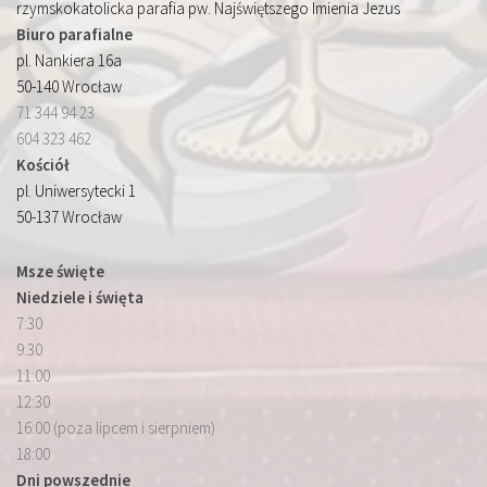
rzymskokatolicka parafia pw. Najświętszego Imienia Jezus
Biuro parafialne
pl. Nankiera 16a
50-140 Wrocław
71 344 94 23
604 323 462
Kościół
pl. Uniwersytecki 1
50-137 Wrocław
Msze święte
Niedziele i święta
7:30
9:30
11:00
12:30
16:00 (poza lipcem i sierpniem)
18:00
Dni powszednie