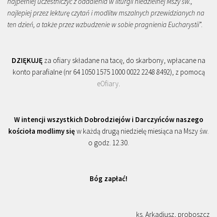
najpełniej uczestniczyć z oddalenia w liturgii niedzielnej Mszy św.,
najlepiej przez lekturę czytań i modlitw mszalnych przewidzianych na
ten dzień, a także przez wzbudzenie w sobie pragnienia Eucharystii
”.
DZIĘKUJĘ
za ofiary składane na tacę, do skarbony, wpłacane na
konto parafialne (nr 64 1050 1575 1000 0022 2248 8492), z pomocą
eOfiary
.
W intencji wszystkich Dobrodziejów i Darczyńców naszego
kościoła modlimy się
w każdą drugą niedzielę miesiąca na Mszy św.
o godz. 12.30.
Bóg zapłać!
ks. Arkadiusz, proboszcz