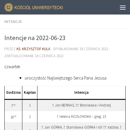
INTENCJE
Intencje na 2022-06-23
PRZEZ
KS. KRZYSZTOF KULA
· OPUBLIKOWANE
18 CZERWCA 2022
·
ZAKTUALIZOWANE
18 CZERWCA 2022
czwartek
uroczystość Najświętszego Serca Pana Jezusa
Godzina
Kapłan
Intencja
1
† Jan BERNAS, †† Bronisława i Andrzej
30
7
1
† Helena KOZŁOWSKA – greg. 23
00
16
† Jan GÓRKA, † Stanisława GÓRKA i ich †† rodzice, †