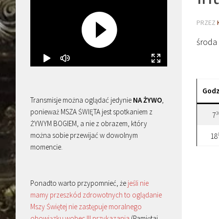
PRZEZ
środa
Godz
Transmisje można oglądać jedynie
NA ŻYWO
,
ponieważ MSZA ŚWIĘTA jest spotkaniem z
3
7
ŻYWYM BOGIEM, a nie z obrazem, który
można sobie przewijać w dowolnym
18
momencie.
Ponadto warto przypomnieć, że
jeśli nie
mamy przeszkód zdrowotnych to oglądanie
Mszy Świętej nie zastępuje moralnego
obowiązku wobec III przykazania
(Pamiętaj,