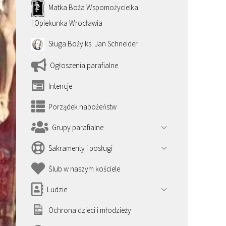
Matka Boża Wspomożycielka
i Opiekunka Wrocławia
Sługa Boży ks. Jan Schneider
Ogłoszenia parafialne
Intencje
Porządek nabożeństw
Grupy parafialne
Sakramenty i posługi
Ślub w naszym kościele
Ludzie
Ochrona dzieci i młodzieży