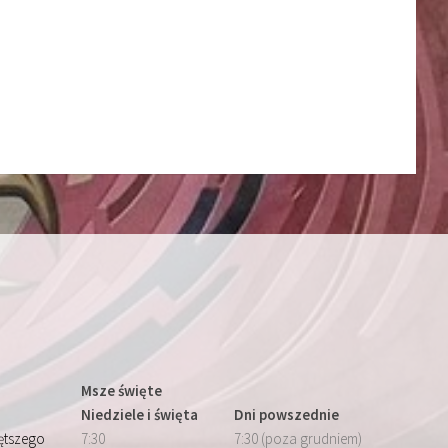
Msze święte
Niedziele i święta
Dni powszednie
iętszego
7:30
7:30 (poza grudniem)