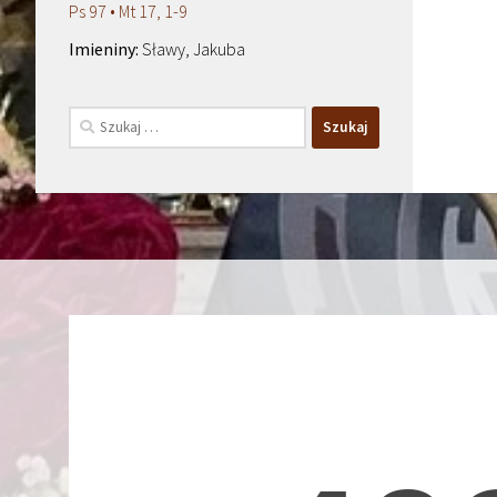
Ps 97 • Mt 17, 1-9
Sławy, Jakuba
Szukaj: