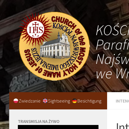
KOŚC
Paraf
Najśw
we Wr
Zwiedzanie
Sightseeing
Besichtigung
INTEN
TRANSMISJA NA ŻYWO
In