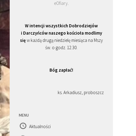
eOfiary
.
W intencji wszystkich Dobrodziejów
i Darczyńców naszego kościoła modlimy
się
w każdą drugą niedzielę miesiąca na Mszy
św. o godz. 12.30.
Bóg zapłać!
ks. Arkadiusz, proboszcz
MENU
Aktualności