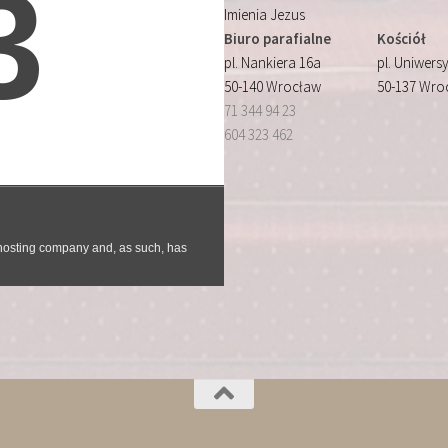
Imienia Jezus
Biuro parafialne
Kościół
pl. Nankiera 16a
pl. Uniwersy
50-140 Wrocław
50-137 Wro
71 344 94 23
604 323 462