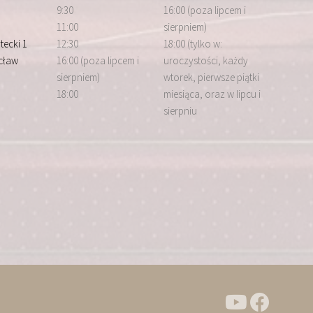
9:30
16:00 (poza lipcem i
11:00
sierpniem)
tecki 1
12:30
18:00 (tylko w:
cław
16:00 (poza lipcem i
uroczystości, każdy
sierpniem)
wtorek, pierwsze piątki
18:00
miesiąca, oraz w lipcu i
sierpniu