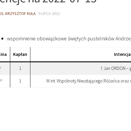
KS. KRZYSZTOF KULA
·
9 LIPCA 2022
wspomnienie obowiązkowe świętych pustelników Andrzej
ina
Kapłan
Intencja
1
† Jan ORDON – g
0
1
W int. Wspólnoty Nieustającego Różańca oraz
00