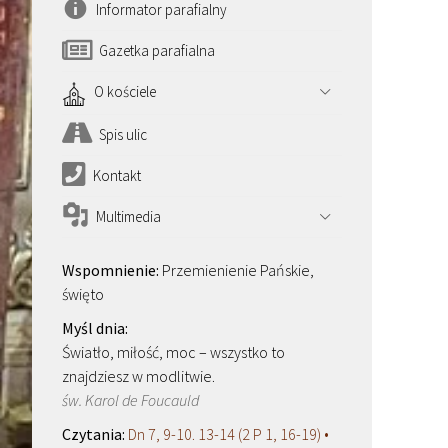
Informator parafialny
Gazetka parafialna
O kościele
Spis ulic
Kontakt
Multimedia
Przemienienie Pańskie,
święto
Światło, miłość, moc – wszystko to
znajdziesz w modlitwie.
św. Karol de Foucauld
Dn 7, 9-10. 13-14 (2 P 1, 16-19) •