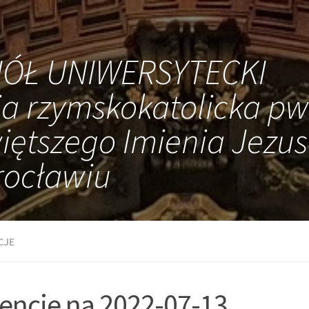
IÓŁ UNIWERSYTECKI
ia rzymskokatolicka pw
iętszego Imienia Jezus
ocławiu
CJE
tencje na 2022-07-13