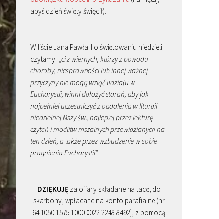
abyś dzień święty święcił).
W liście Jana Pawła II o świętowaniu niedzieli
czytamy: „
ci z wiernych, którzy z powodu
choroby, niesprawności lub innej ważnej
przyczyny nie mogą wziąć udziału w
Eucharystii, winni dołożyć starań, aby jak
najpełniej uczestniczyć z oddalenia w liturgii
niedzielnej Mszy św., najlepiej przez lekturę
czytań i modlitw mszalnych przewidzianych na
ten dzień, a także przez wzbudzenie w sobie
pragnienia Eucharystii
”.
DZIĘKUJĘ
za ofiary składane na tacę, do
skarbony, wpłacane na konto parafialne (nr
64 1050 1575 1000 0022 2248 8492), z pomocą