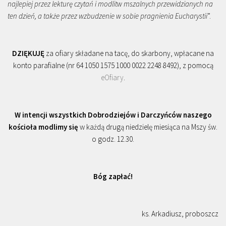
najlepiej przez lekturę czytań i modlitw mszalnych przewidzianych na
ten dzień, a także przez wzbudzenie w sobie pragnienia Eucharystii
”.
DZIĘKUJĘ
za ofiary składane na tacę, do skarbony, wpłacane na
konto parafialne (nr 64 1050 1575 1000 0022 2248 8492), z pomocą
eOfiary
.
W intencji wszystkich Dobrodziejów i Darczyńców naszego
kościoła modlimy się
w każdą drugą niedzielę miesiąca na Mszy św.
o godz. 12.30.
Bóg zapłać!
ks. Arkadiusz, proboszcz