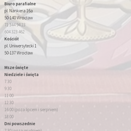
Biuro parafialne
pl. Nankiera 16a
50-140 Wrocław
71 344 94 23
604 323 462
Kościół
pl. Uniwersytecki 1
50-137 Wrocław
Msze święte
Niedziele i święta
7:30
9:30
11:00
12:30
16:00 (poza lipcem i sierpniem)
18:00
Dni powszednie
7:30 (poza grudniem)