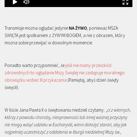
Transmisje można oglądać jedynie
NA ŻYWO
, ponieważ MSZA
ŚWIĘTA jest spotkaniem z ŻYWYM BOGIEM, a nie z obrazem, który
można sobie przewijać w dowolnym momencie.
Ponadto warto przypomnieć, że
jeśli nie mamy przeszkód
zdrowotnych to oglądanie Mszy Świętej nie zastępuje moralnego
obowiązku wobec III przykazania
(Pamiętaj, abyś dzień święty
święcił).
W liście Jana Pawła II o świętowaniu niedzieli czytamy: „
ci z wiernych,
którzy z powodu choroby, niesprawności lub innej ważnej przyczyny
nie mogą wziąć udziału w Eucharystii, winni dołożyć starań, aby jak
najpełniej uczestniczyć z oddalenia w liturgii niedzielnej Mszy św.,