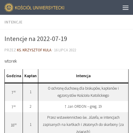
INTENCJE
Intencje na 2022-07-19
PRZEZ
KS. KRZYSZTOF KULA
·
16 LIPCA 2022
wtorek
Godzina
Kapłan
Intencja
O ochronę duchową dla biskupów, kapłanów i
1
30
7
egzorcystów Kościoła Katolickiego
2
† Jan ORDON – greg. 19
30
7
Przez wstawiennictwo św. Józefa, w intencjach
1
zapisanych na kartkach i złożonych do skarbony (za
00
18
żyjących)