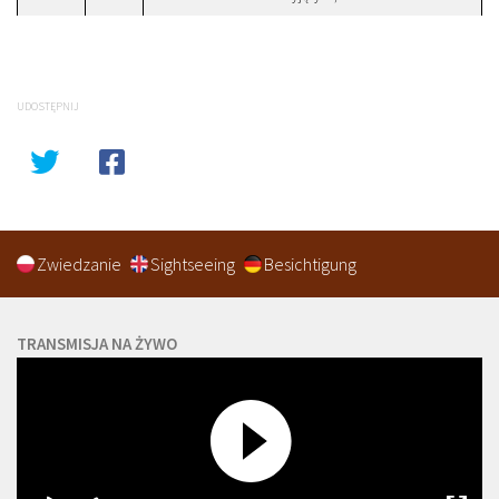
UDOSTĘPNIJ
Zwiedzanie
Sightseeing
Besichtigung
TRANSMISJA NA ŻYWO