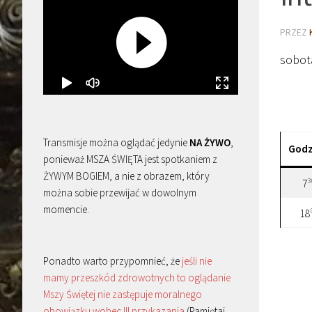
PRZEZ
sobot
Transmisje można oglądać jedynie
NA ŻYWO
,
Godz
ponieważ MSZA ŚWIĘTA jest spotkaniem z
ŻYWYM BOGIEM, a nie z obrazem, który
3
7
można sobie przewijać w dowolnym
momencie.
18
Ponadto warto przypomnieć, że
jeśli nie
mamy przeszkód zdrowotnych to oglądanie
Mszy Świętej nie zastępuje moralnego
obowiązku wobec III przykazania
(Pamiętaj,