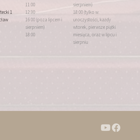
11:00
sierpniem)
tecki 1
12:30
18:00 (tylko w:
cław
16:00 (poza lipcem i
uroczystości, każdy
sierpniem)
wtorek, pierwsze piątki
18:00
miesiąca, oraz w lipcu i
sierpniu