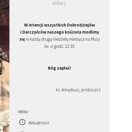
eOfiary
.
W intencji wszystkich Dobrodziejów
i Darczyńców naszego kościoła modlimy
się
w każdą drugą niedzielę miesiąca na Mszy
św. o godz. 12.30.
Bóg zapłać!
ks. Arkadiusz, proboszcz
MENU
Aktualności