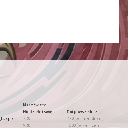
Msze święte
Niedziele i święta
Dni powszednie
iętszego
7:30
7:30 (poza grudniem)
9:30
16:00 (poza lipcem i