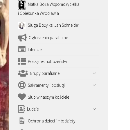
Matka Boża Wspomożycielka
i Opiekunka Wrocławia
Sługa Boży ks. Jan Schneider
Ogłoszenia parafialne
Intencje
Porządek nabożeństw
Grupy parafialne
Sakramenty i posługi
Ślub w naszym kościele
Ludzie
Ochrona dzieci i młodzieży