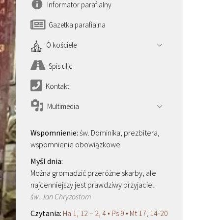
Informator parafialny
Gazetka parafialna
O kościele
Spis ulic
Kontakt
Multimedia
św. Dominika, prezbitera,
wspomnienie obowiązkowe
Można gromadzić przeróżne skarby, ale
najcenniejszy jest prawdziwy przyjaciel.
św. Jan Chryzostom
Ha 1, 12 – 2, 4 • Ps 9 • Mt 17, 14-20