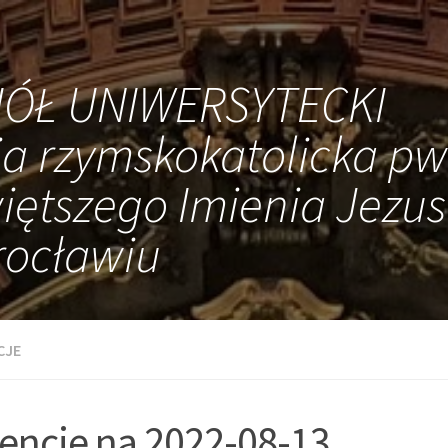
IÓŁ UNIWERSYTECKI
ia rzymskokatolicka pw
iętszego Imienia Jezus
ocławiu
CJE
tencje na 2022-08-13