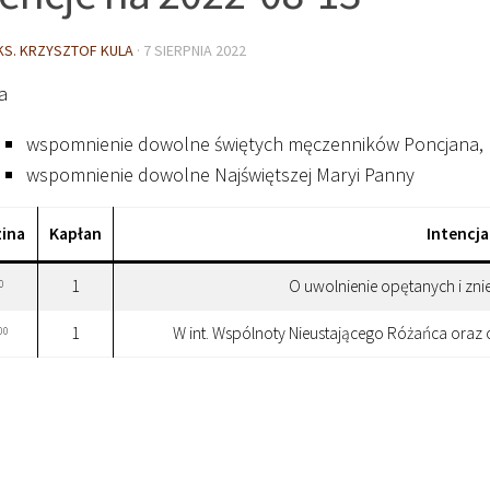
KS. KRZYSZTOF KULA
·
7 SIERPNIA 2022
a
wspomnienie dowolne świętych męczenników Poncjana, pap
wspomnienie dowolne Najświętszej Maryi Panny
ina
Kapłan
Intencja
1
O uwolnienie opętanych i zn
0
1
W int. Wspólnoty Nieustającego Różańca oraz
00