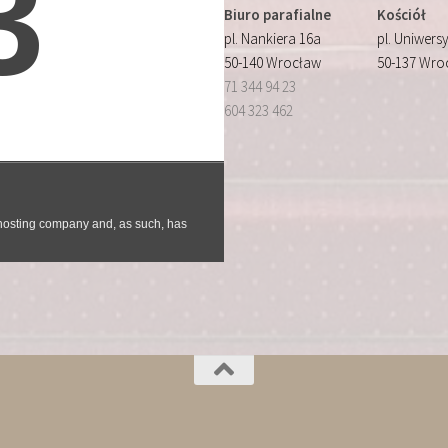
Biuro parafialne
Kościół
pl. Nankiera 16a
pl. Uniwersy
50-140 Wrocław
50-137 Wro
71 344 94 23
604 323 462