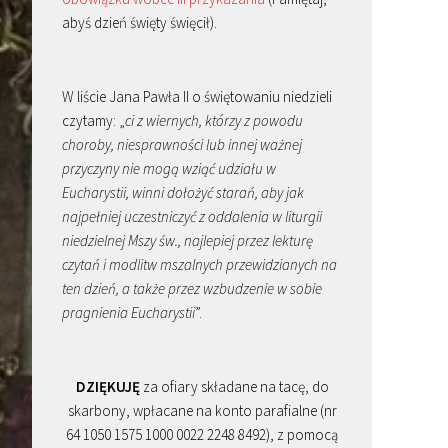
abyś dzień święty święcił).
W liście Jana Pawła II o świętowaniu niedzieli
czytamy: „
ci z wiernych, którzy z powodu
choroby, niesprawności lub innej ważnej
przyczyny nie mogą wziąć udziału w
Eucharystii, winni dołożyć starań, aby jak
najpełniej uczestniczyć z oddalenia w liturgii
niedzielnej Mszy św., najlepiej przez lekturę
czytań i modlitw mszalnych przewidzianych na
ten dzień, a także przez wzbudzenie w sobie
pragnienia Eucharystii
”.
DZIĘKUJĘ
za ofiary składane na tacę, do
skarbony, wpłacane na konto parafialne (nr
64 1050 1575 1000 0022 2248 8492), z pomocą