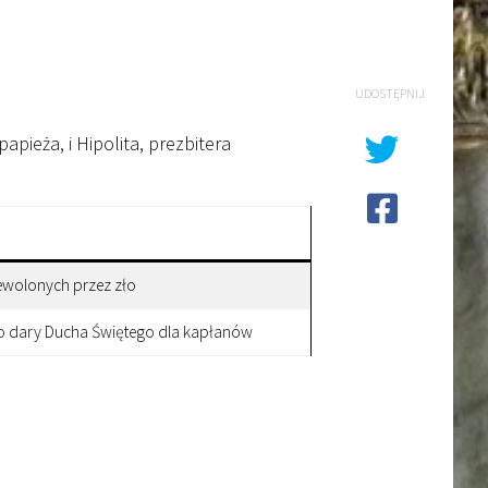
UDOSTĘPNIJ
ieża, i Hipolita, prezbitera
iewolonych przez zło
 o dary Ducha Świętego dla kapłanów