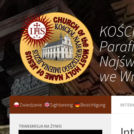
KOŚC
Paraf
Najśw
we Wr
Zwiedzanie
Sightseeing
Besichtigung
INTEN
TRANSMISJA NA ŻYWO
In