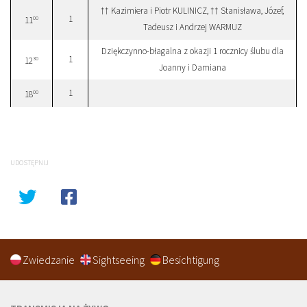
†† Kazimiera i Piotr KULINICZ, †† Stanisława, Józef,
1
00
11
Tadeusz i Andrzej WARMUZ
Dziękczynno-błagalna z okazji 1 rocznicy ślubu dla
1
30
12
Joanny i Damiana
1
00
18
UDOSTĘPNIJ
Zwiedzanie
Sightseeing
Besichtigung