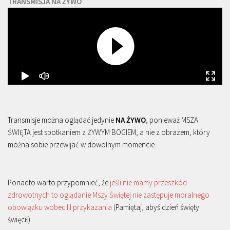
TRANSMISJA NA ŻYWO
Transmisje można oglądać jedynie
NA ŻYWO
, ponieważ MSZA
ŚWIĘTA jest spotkaniem z ŻYWYM BOGIEM, a nie z obrazem, który
można sobie przewijać w dowolnym momencie.
Ponadto warto przypomnieć, że
jeśli nie mamy przeszkód
zdrowotnych to oglądanie Mszy Świętej nie zastępuje moralnego
obowiązku wobec III przykazania
(Pamiętaj, abyś dzień święty
święcił).