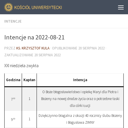
INTENCJE
Intencje na 2022-08-21
PRZEZ
KS. KRZYSZTOF KULA
· OPUBLIKOWANE
20 SIERPNIA 2022
·
ZAKTUALIZOWANE
20 SIERPNIA 2022
XXI niedziela zwykła
Godzina
Kapłan
Intencja
O Boże błogosławieństwo i opiekę Maryi dla Piotra i
1
Bożeny na nowej drodze życia oraz o potrzebne łaski
30
7
dla córki Łucji
Dziękczynno-błagalna z okazji 40 rocznicy ślubu Bożeny
1
30
9
i Bogusława ZIMNY