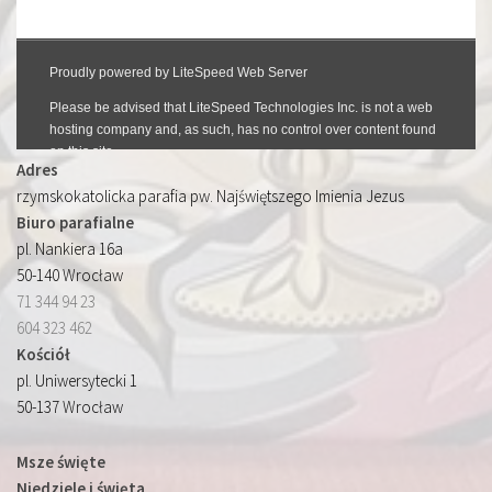
Adres
rzymskokatolicka parafia pw. Najświętszego Imienia Jezus
Biuro parafialne
pl. Nankiera 16a
50-140 Wrocław
71 344 94 23
604 323 462
Kościół
pl. Uniwersytecki 1
50-137 Wrocław
Msze święte
Niedziele i święta