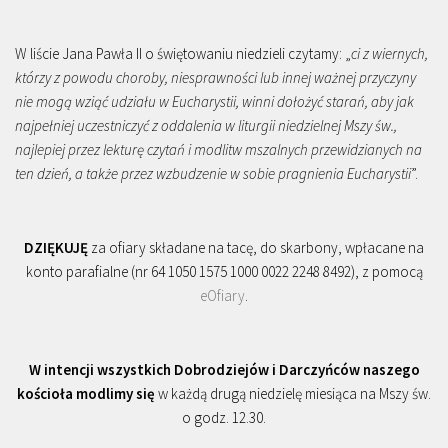
W liście Jana Pawła II o świętowaniu niedzieli czytamy: „
ci z wiernych,
którzy z powodu choroby, niesprawności lub innej ważnej przyczyny
nie mogą wziąć udziału w Eucharystii, winni dołożyć starań, aby jak
najpełniej uczestniczyć z oddalenia w liturgii niedzielnej Mszy św.,
najlepiej przez lekturę czytań i modlitw mszalnych przewidzianych na
ten dzień, a także przez wzbudzenie w sobie pragnienia Eucharystii
”.
DZIĘKUJĘ
za ofiary składane na tacę, do skarbony, wpłacane na
konto parafialne (nr 64 1050 1575 1000 0022 2248 8492), z pomocą
eOfiary
.
W intencji wszystkich Dobrodziejów i Darczyńców naszego
kościoła modlimy się
w każdą drugą niedzielę miesiąca na Mszy św.
o godz. 12.30.