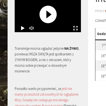
PRZEZ
czwar
Godz
30
7
Transmisje można oglądać jedynie
NA ŻYWO
,
ponieważ MSZA ŚWIĘTA jest spotkaniem z
0
16
ŻYWYM BOGIEM, a nie z obrazem, który
można sobie przewijać w dowolnym
0
18
momencie.
0
18
Ponadto warto przypomnieć, że
jeśli nie
mamy przeszkód zdrowotnych to oglądanie
Mszy Świętej nie zastępuje moralnego
obowiązku wobec III przykazania
(Pamiętaj,