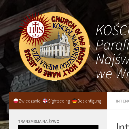
KOŚC
Paraf
Najśw
we Wr
Zwiedzanie
Sightseeing
Besichtigung
INTEN
TRANSMISJA NA ŻYWO
In