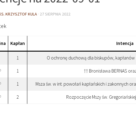
KS. KRZYSZTOF KULA
·
27 SIERPNIA 2022
tek
ina
Kapłan
Intencja
1
O ochronę duchową dla biskupów, kapłanów i 
1
†† Bronisława BERNAS oraz 
0
1
Msza św. w int. powołań kapłańskich i zakonnych or
0
2
Rozpoczęcie Mszy św. Gregoriańskiej
0