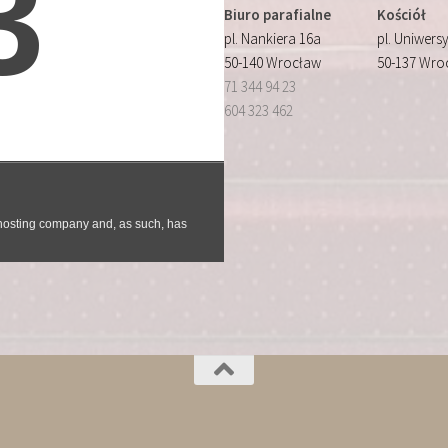
Biuro parafialne
Kościół
pl. Nankiera 16a
pl. Uniwersy
50-140 Wrocław
50-137 Wro
71 344 94 23
604 323 462