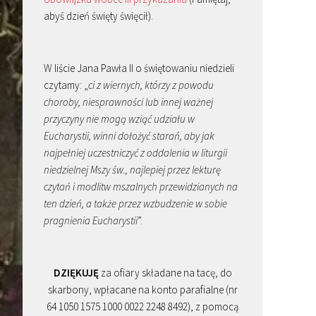
abyś dzień święty święcił).
W liście Jana Pawła II o świętowaniu niedzieli
czytamy: „
ci z wiernych, którzy z powodu
choroby, niesprawności lub innej ważnej
przyczyny nie mogą wziąć udziału w
Eucharystii, winni dołożyć starań, aby jak
najpełniej uczestniczyć z oddalenia w liturgii
niedzielnej Mszy św., najlepiej przez lekturę
czytań i modlitw mszalnych przewidzianych na
ten dzień, a także przez wzbudzenie w sobie
pragnienia Eucharystii
”.
DZIĘKUJĘ
za ofiary składane na tacę, do
skarbony, wpłacane na konto parafialne (nr
64 1050 1575 1000 0022 2248 8492), z pomocą