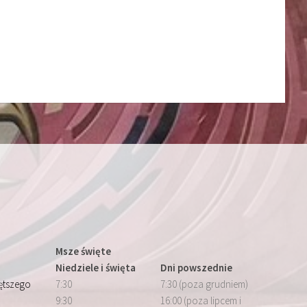
Msze święte
Niedziele i święta
Dni powszednie
iętszego
7:30
7:30 (poza grudniem)
9:30
16:00 (poza lipcem i