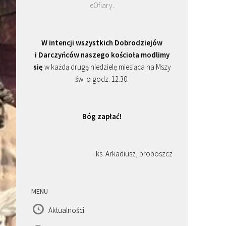
eOfiary
.
W intencji wszystkich Dobrodziejów
i Darczyńców naszego kościoła modlimy
się
w każdą drugą niedzielę miesiąca na Mszy
św. o godz. 12.30.
Bóg zapłać!
ks. Arkadiusz, proboszcz
MENU
Aktualności