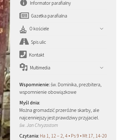
Informator parafialny
Gazetka parafialna
O kościele
Spis ulic
Kontakt
Multimedia
św. Dominika, prezbitera,
wspomnienie obowiązkowe
Można gromadzić przeróżne skarby, ale
najcenniejszy jest prawdziwy przyjaciel.
św. Jan Chryzostom
Ha 1, 12 – 2, 4 • Ps 9 • Mt 17, 14-20