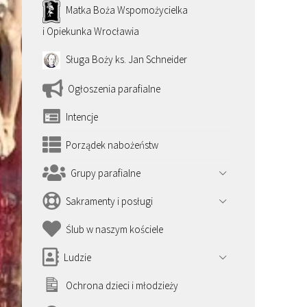
Matka Boża Wspomożycielka
i Opiekunka Wrocławia
Sługa Boży ks. Jan Schneider
Ogłoszenia parafialne
Intencje
Porządek nabożeństw
Grupy parafialne
Sakramenty i posługi
Ślub w naszym kościele
Ludzie
Ochrona dzieci i młodzieży