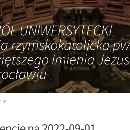
IÓŁ UNIWERSYTECKI
ia rzymskokatolicka pw
iętszego Imienia Jezus
ocławiu
CJE
tencje na 2022-09-01