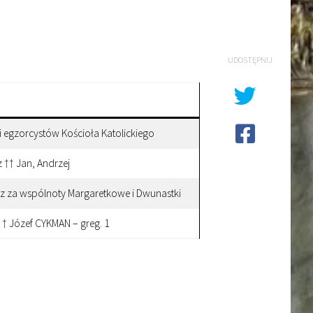
UDOSTĘPNIJ
egzorcystów Kościoła Katolickiego
†† Jan, Andrzej
az za wspólnoty Margaretkowe i Dwunastki
 † Józef CYKMAN – greg. 1