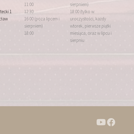
11:00
sierpniem)
tecki 1
12:30
18:00 (tylko w:
cław
16:00 (poza lipcem i
uroczystości, każdy
sierpniem)
wtorek, pierwsze piątki
18:00
miesiąca, oraz w lipcu i
sierpniu