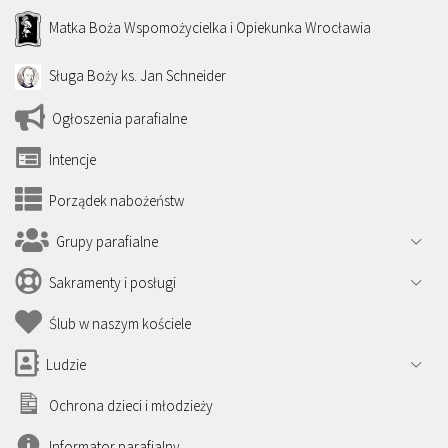
Matka Boża Wspomożycielka i Opiekunka Wrocławia
Sługa Boży ks. Jan Schneider
Ogłoszenia parafialne
Intencje
Porządek nabożeństw
Grupy parafialne
Sakramenty i posługi
Ślub w naszym kościele
Ludzie
Ochrona dzieci i młodzieży
Informator parafialny