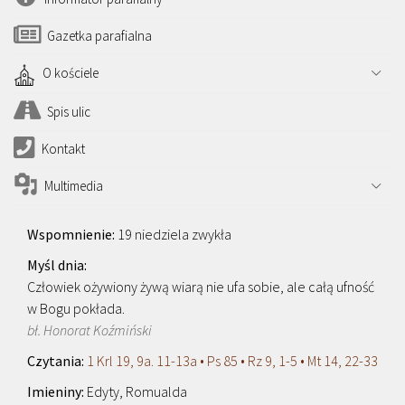
Gazetka parafialna
O kościele
Spis ulic
Kontakt
Multimedia
19 niedziela zwykła
Człowiek ożywiony żywą wiarą nie ufa sobie, ale całą ufność
w Bogu pokłada.
bł. Honorat Koźmiński
1 Krl 19, 9a. 11-13a • Ps 85 • Rz 9, 1-5 • Mt 14, 22-33
Edyty, Romualda