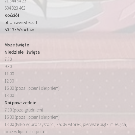
71 344 94 23
604 323 462
Kościół
pl. Uniwersytecki 1
50-137 Wrocław
Msze święte
Niedziele i święta
7:30
9:30
11:00
12:30
16:00 (poza lipcem i sierpniem)
18:00
Dni powszednie
7:30 (poza grudniem)
16:00 (poza lipcem i sierpniem)
18:00 (tylko w: uroczystości, każdy wtorek, pierwsze piątki miesiąca,
oraz w lipcu i sierpniu