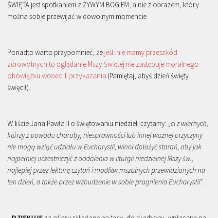
ŚWIĘTA jest spotkaniem z ŻYWYM BOGIEM, a nie z obrazem, który
można sobie przewijać w dowolnym momencie.
Ponadto warto przypomnieć, że
jeśli nie mamy przeszkód
zdrowotnych to oglądanie Mszy Świętej nie zastępuje moralnego
obowiązku wobec III przykazania
(Pamiętaj, abyś dzień święty
święcił).
W liście Jana Pawła II o świętowaniu niedzieli czytamy: „
ci z wiernych,
którzy z powodu choroby, niesprawności lub innej ważnej przyczyny
nie mogą wziąć udziału w Eucharystii, winni dołożyć starań, aby jak
najpełniej uczestniczyć z oddalenia w liturgii niedzielnej Mszy św.,
najlepiej przez lekturę czytań i modlitw mszalnych przewidzianych na
ten dzień, a także przez wzbudzenie w sobie pragnienia Eucharystii
”.
DZIĘKUJĘ
za ofiary składane na tacę, do skarbony, wpłacane na