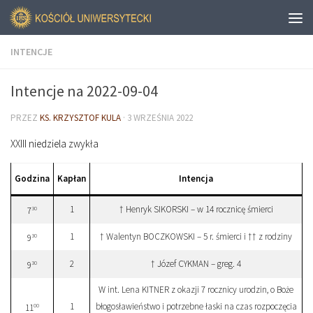
INTENCJE
Intencje na 2022-09-04
PRZEZ
KS. KRZYSZTOF KULA
·
3 WRZEŚNIA 2022
XXIII niedziela zwykła
Godzina
Kapłan
Intencja
1
† Henryk SIKORSKI – w 14 rocznicę śmierci
30
7
1
† Walentyn BOCZKOWSKI – 5 r. śmierci i †† z rodziny
30
9
2
† Józef CYKMAN – greg. 4
30
9
W int. Lena KITNER z okazji 7 rocznicy urodzin, o Boże
1
błogosławieństwo i potrzebne łaski na czas rozpoczęcia
00
11