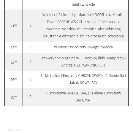
nauki w szkole
W intencji Aleksandry i Marcina MOSÓR oraz Kamili i
Pawła BARANOWSKICH z okazji 10-tych rocznic
2
00
11
zawarcia związków małżeńskich, aby Dobry Bóg
nieustannie wzmacniał ich na drodze ich powołania
1
W intencji Wspólnoty Żywego Różańca
30
12
Dziękczynno-błagalna w 30 rocznicę ślubu Małgorzaty i
2
30
12
Andrzeja ZATWARDNICKICH
†† Michalina i Eustachy CHRZANOWSCY, †† Domicella i
1
00
16
Jakub KOWALSCY
† Bronisława ŚNIEGOCKA, †† Helena i Bronisław
1
00
18
JAROMIN
UDOSTĘPNIJ