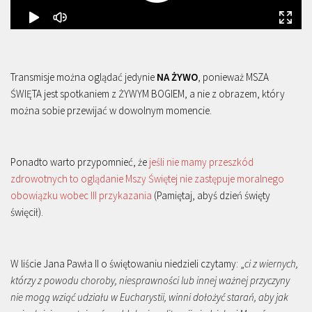
Transmisje można oglądać jedynie
NA ŻYWO
, ponieważ MSZA
ŚWIĘTA jest spotkaniem z ŻYWYM BOGIEM, a nie z obrazem, który
można sobie przewijać w dowolnym momencie.
Ponadto warto przypomnieć, że
jeśli nie mamy przeszkód
zdrowotnych to oglądanie Mszy Świętej nie zastępuje moralnego
obowiązku wobec III przykazania
(Pamiętaj, abyś dzień święty
święcił).
W liście Jana Pawła II o świętowaniu niedzieli czytamy: „
ci z wiernych,
którzy z powodu choroby, niesprawności lub innej ważnej przyczyny
nie mogą wziąć udziału w Eucharystii, winni dołożyć starań, aby jak