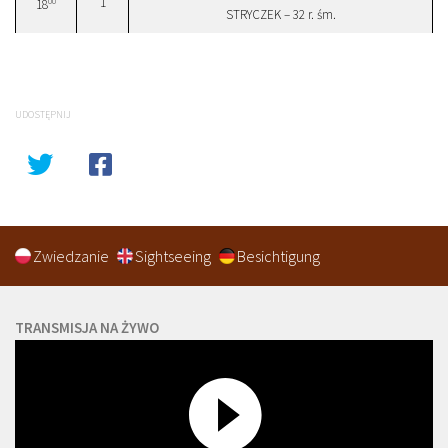
1
00
18
STRYCZEK – 32 r. śm.
UDOSTĘPNIJ
Zwiedzanie
Sightseeing
Besichtigung
TRANSMISJA NA ŻYWO