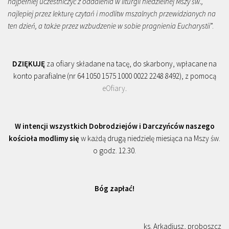
najpełniej uczestniczyć z oddalenia w liturgii niedzielnej Mszy św.,
najlepiej przez lekturę czytań i modlitw mszalnych przewidzianych na
ten dzień, a także przez wzbudzenie w sobie pragnienia Eucharystii
”.
DZIĘKUJĘ
za ofiary składane na tacę, do skarbony, wpłacane na
konto parafialne (nr 64 1050 1575 1000 0022 2248 8492), z pomocą
eOfiary
.
W intencji wszystkich Dobrodziejów i Darczyńców naszego
kościoła modlimy się
w każdą drugą niedzielę miesiąca na Mszy św.
o godz. 12.30.
Bóg zapłać!
ks. Arkadiusz, proboszcz