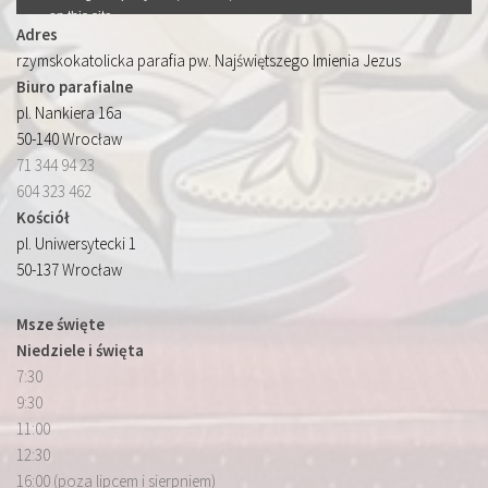
Adres
rzymskokatolicka parafia pw. Najświętszego Imienia Jezus
Biuro parafialne
pl. Nankiera 16a
50-140 Wrocław
71 344 94 23
604 323 462
Kościół
pl. Uniwersytecki 1
50-137 Wrocław
Msze święte
Niedziele i święta
7:30
9:30
11:00
12:30
16:00 (poza lipcem i sierpniem)