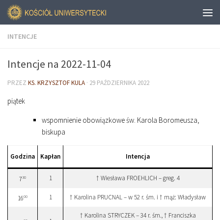
INTENCJE
Intencje na 2022-11-04
PRZEZ
KS. KRZYSZTOF KULA
·
29 PAŹDZIERNIKA 2022
piątek
wspomnienie obowiązkowe św. Karola Boromeusza,
biskupa
Godzina
Kapłan
Intencja
1
† Wiesława FROEHLICH – greg. 4
30
7
1
† Karolina PRUCNAL – w 52 r. śm. i † mąż: Władysław
00
16
† Karolina STRYCZEK – 34 r. śm., † Franciszka