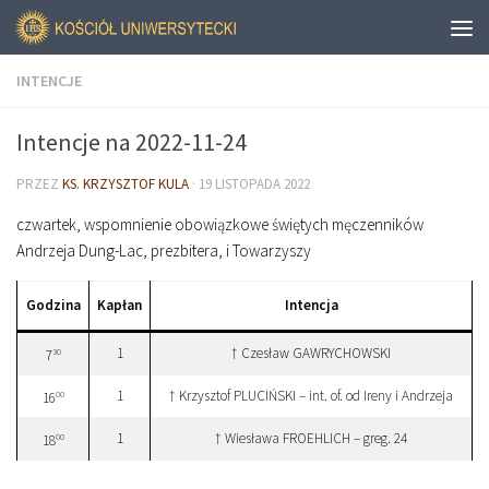
INTENCJE
Intencje na 2022-11-24
PRZEZ
KS. KRZYSZTOF KULA
·
19 LISTOPADA 2022
czwartek, wspomnienie obowiązkowe świętych męczenników
Andrzeja Dung-Lac, prezbitera, i Towarzyszy
Godzina
Kapłan
Intencja
1
† Czesław GAWRYCHOWSKI
30
7
1
† Krzysztof PLUCIŃSKI – int. of. od Ireny i Andrzeja
00
16
1
† Wiesława FROEHLICH – greg. 24
00
18