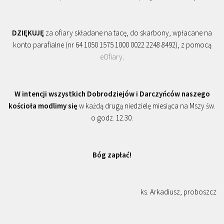
DZIĘKUJĘ
za ofiary składane na tacę, do skarbony, wpłacane na
konto parafialne (nr 64 1050 1575 1000 0022 2248 8492), z pomocą
eOfiary
.
W intencji wszystkich Dobrodziejów i Darczyńców naszego
kościoła modlimy się
w każdą drugą niedzielę miesiąca na Mszy św.
o godz. 12.30.
Bóg zapłać!
ks. Arkadiusz, proboszcz