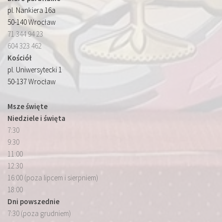
pl. Nankiera 16a
50-140 Wrocław
71 344 94 23
604 323 462
Kościół
pl. Uniwersytecki 1
50-137 Wrocław
Msze święte
Niedziele i święta
7:30
9:30
11:00
12:30
16:00 (poza lipcem i sierpniem)
18:00
Dni powszednie
7:30 (poza grudniem)