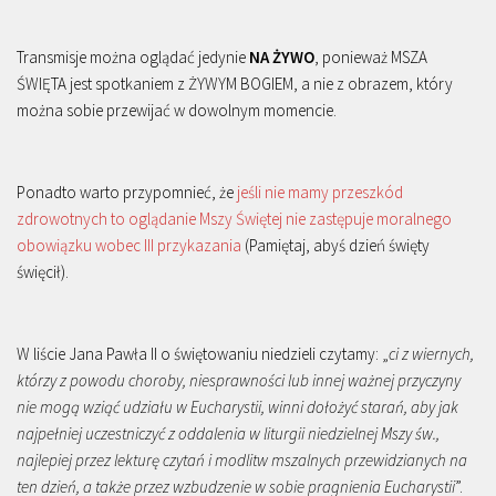
Transmisje można oglądać jedynie
NA ŻYWO
, ponieważ MSZA
ŚWIĘTA jest spotkaniem z ŻYWYM BOGIEM, a nie z obrazem, który
można sobie przewijać w dowolnym momencie.
Ponadto warto przypomnieć, że
jeśli nie mamy przeszkód
zdrowotnych to oglądanie Mszy Świętej nie zastępuje moralnego
obowiązku wobec III przykazania
(Pamiętaj, abyś dzień święty
święcił).
W liście Jana Pawła II o świętowaniu niedzieli czytamy: „
ci z wiernych,
którzy z powodu choroby, niesprawności lub innej ważnej przyczyny
nie mogą wziąć udziału w Eucharystii, winni dołożyć starań, aby jak
najpełniej uczestniczyć z oddalenia w liturgii niedzielnej Mszy św.,
najlepiej przez lekturę czytań i modlitw mszalnych przewidzianych na
ten dzień, a także przez wzbudzenie w sobie pragnienia Eucharystii
”.