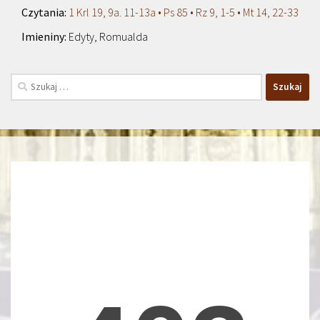
1 Krl 19, 9a. 11-13a • Ps 85 • Rz 9, 1-5 • Mt 14, 22-33
Edyty, Romualda
Szukaj: