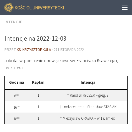
INTENCJE
Intencje na 2022-12-03
PRZEZ
KS. KRZYSZTOF KULA
·
27 LISTOPADA 2022
sobota, wspomnienie obowiązkowe św. Franciszka Ksawerego,
prezbitera
Godzina
Kapłan
Intencja
1
† Karol STRYCZEK – greg. 3
30
6
1
†† rodzice: Irena i Stanisław STASIAK
00
16
1
† Mieczysław OPAŁKA – w 1 r. śmieci
00
18