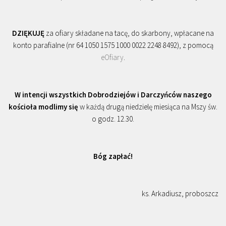
DZIĘKUJĘ
za ofiary składane na tacę, do skarbony, wpłacane na
konto parafialne (nr 64 1050 1575 1000 0022 2248 8492), z pomocą
eOfiary
.
W intencji wszystkich Dobrodziejów i Darczyńców naszego
kościoła modlimy się
w każdą drugą niedzielę miesiąca na Mszy św.
o godz. 12.30.
Bóg zapłać!
ks. Arkadiusz, proboszcz