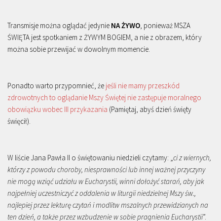
Transmisje można oglądać jedynie
NA ŻYWO
, ponieważ MSZA
ŚWIĘTA jest spotkaniem z ŻYWYM BOGIEM, a nie z obrazem, który
można sobie przewijać w dowolnym momencie.
Ponadto warto przypomnieć, że
jeśli nie mamy przeszkód
zdrowotnych to oglądanie Mszy Świętej nie zastępuje moralnego
obowiązku wobec III przykazania
(Pamiętaj, abyś dzień święty
święcił).
W liście Jana Pawła II o świętowaniu niedzieli czytamy: „
ci z wiernych,
którzy z powodu choroby, niesprawności lub innej ważnej przyczyny
nie mogą wziąć udziału w Eucharystii, winni dołożyć starań, aby jak
najpełniej uczestniczyć z oddalenia w liturgii niedzielnej Mszy św.,
najlepiej przez lekturę czytań i modlitw mszalnych przewidzianych na
ten dzień, a także przez wzbudzenie w sobie pragnienia Eucharystii
”.