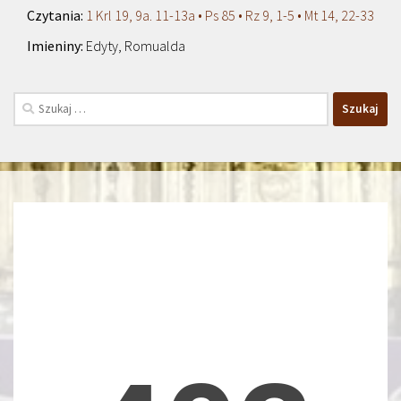
1 Krl 19, 9a. 11-13a • Ps 85 • Rz 9, 1-5 • Mt 14, 22-33
Edyty, Romualda
Szukaj: