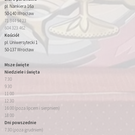
pl. Nankiera 16a
50-140 Wrocław
71 344 94 23
604 323 462
Kościół
pl. Uniwersytecki 1
50-137 Wrocław
Msze święte
Niedziele i święta
7:30
9:30
11:00
12:30
16:00 (poza lipcem i sierpniem)
18:00
Dni powszednie
7:30 (poza grudniem)