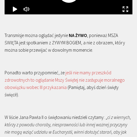
Transmisje można oglądać jedynie
NA ŻYWO
, ponieważ MSZA
ŚWIĘTA jest spotkaniem z ŻYWYM BOGIEM, a nie z obrazem, który
można sobie przewijać w dowolnym momencie.
Ponadto warto przypomnieć, że
jeśli nie mamy przeszkód
zdrowotnych to oglądanie Mszy Świętej nie zastępuje moralnego
obowiązku wobec III przykazania
(Pamiętaj, abyś dzień święty
święcił).
W liście Jana Pawła II o świętowaniu niedzieli czytamy: „
ci z wiernych,
którzy z powodu choroby, niesprawności lub innej ważnej przyczyny
nie mogą wziąć udziału w Eucharystii, winni dołożyć starań, aby jak