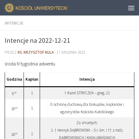
INTENCJE
Intencje na 2022-12-21
PRZEZ
KS. KRZYSZTOF KULA
·
17 GRUDNIA 2022
środa IV tygodnia adwentu
Godzina
Kapłan
Intencja
1
† Karol STRYCZEK – greg. 21
30
6
O ochronę duchową dla biskupów, kapłanów i
1
00
16
egzorcystów Kościoła Katolickiego
Za zmarłych:
1. † Henryk DĄBROWSKI – 5 r. śm. i †† z rodz.
1
00
18
DĄBROWSKICH i KADŁUBAŃSKICH