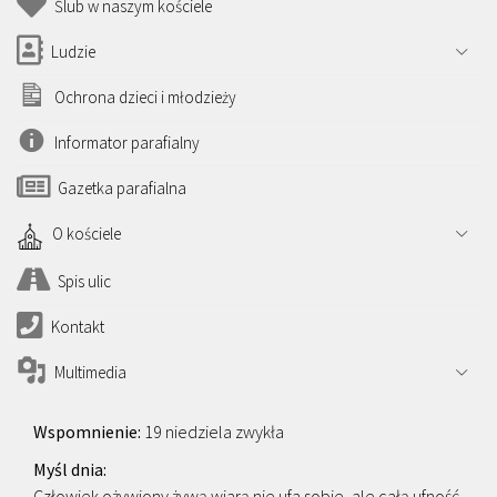
Ślub w naszym kościele
Ludzie
Ochrona dzieci i młodzieży
Informator parafialny
Gazetka parafialna
O kościele
Spis ulic
Kontakt
Multimedia
19 niedziela zwykła
Człowiek ożywiony żywą wiarą nie ufa sobie, ale całą ufność