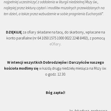
najpełniej uczestniczyć z oddalenia w liturgii niedzielnej Mszy św.,
najlepiej przez lekturę czytań i modlitw mszalnych przewidzianych na
ten dzień, a także przez wzbudzenie w sobie pragnienia Eucharystii
”.
DZIĘKUJĘ
za ofiary składane na tacę, do skarbony, wpłacane na
konto parafialne (nr 64 1050 1575 1000 0022 2248 8492), z pomocą
eOfiary
.
W intencji wszystkich Dobrodziejów i Darczyńców naszego
kościoła modlimy się
w każdą drugą niedzielę miesiąca na Mszy św.
o godz. 12.30.
Bóg zapłać!
ks. Arkadiusz, proboszcz