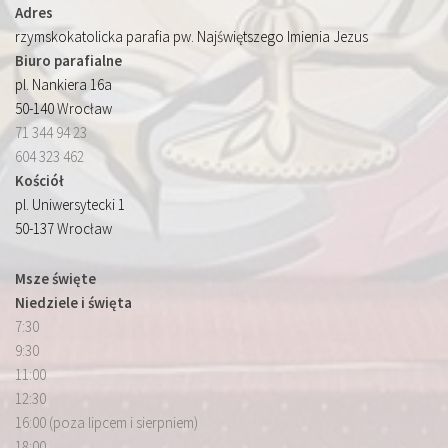
Adres
rzymskokatolicka parafia pw. Najświętszego Imienia Jezus
Biuro parafialne
pl. Nankiera 16a
50-140 Wrocław
71 344 94 23
604 323 462
Kościół
pl. Uniwersytecki 1
50-137 Wrocław
Msze święte
Niedziele i święta
7:30
9:30
11:00
12:30
16:00 (poza lipcem i sierpniem)
18:00