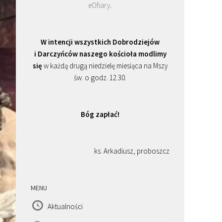
eOfiary
.
W intencji wszystkich Dobrodziejów
i Darczyńców naszego kościoła modlimy
się
w każdą drugą niedzielę miesiąca na Mszy
św. o godz. 12.30.
Bóg zapłać!
ks. Arkadiusz, proboszcz
MENU
Aktualności