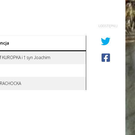
UDOSTĘPNIJ
encja
ef KUROPKA i † syn Joachim
STRACHOCKA