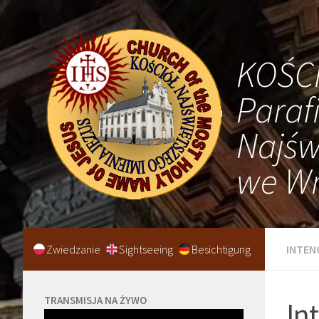
KOŚC
Paraf
Najśw
we Wr
Zwiedzanie
Sightseeing
Besichtigung
INTEN
TRANSMISJA NA ŻYWO
In