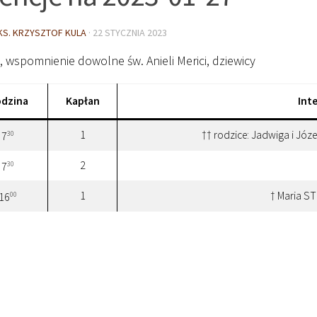
KS. KRZYSZTOF KULA
·
22 STYCZNIA 2023
, wspomnienie dowolne św. Anieli Merici, dziewicy
dzina
Kapłan
Int
1
†† rodzice: Jadwiga i Józ
30
7
2
30
7
1
† Maria 
00
16