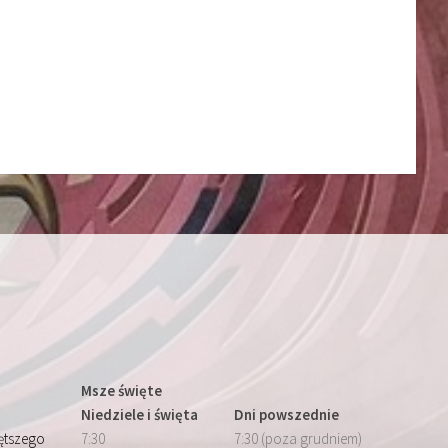
Msze święte
Niedziele i święta
Dni powszednie
iętszego
7:30
7:30 (poza grudniem)