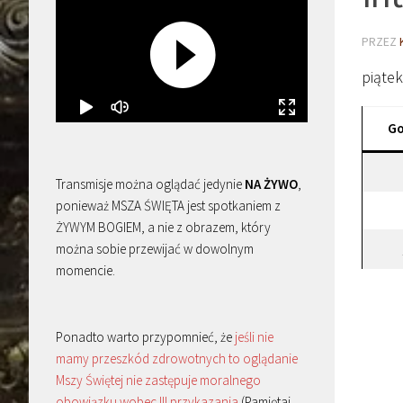
PRZEZ
piątek
Go
Transmisje można oglądać jedynie
NA ŻYWO
,
ponieważ MSZA ŚWIĘTA jest spotkaniem z
ŻYWYM BOGIEM, a nie z obrazem, który
można sobie przewijać w dowolnym
momencie.
Ponadto warto przypomnieć, że
jeśli nie
mamy przeszkód zdrowotnych to oglądanie
Mszy Świętej nie zastępuje moralnego
obowiązku wobec III przykazania
(Pamiętaj,