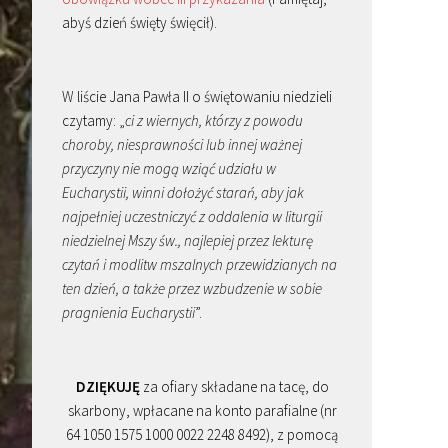
abyś dzień święty święcił).
W liście Jana Pawła II o świętowaniu niedzieli
czytamy: „
ci z wiernych, którzy z powodu
choroby, niesprawności lub innej ważnej
przyczyny nie mogą wziąć udziału w
Eucharystii, winni dołożyć starań, aby jak
najpełniej uczestniczyć z oddalenia w liturgii
niedzielnej Mszy św., najlepiej przez lekturę
czytań i modlitw mszalnych przewidzianych na
ten dzień, a także przez wzbudzenie w sobie
pragnienia Eucharystii
”.
DZIĘKUJĘ
za ofiary składane na tacę, do
skarbony, wpłacane na konto parafialne (nr
64 1050 1575 1000 0022 2248 8492), z pomocą