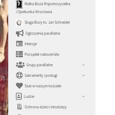
Matka Boża Wspomożycielka
i Opiekunka Wrocławia
Sługa Boży ks. Jan Schneider
Ogłoszenia parafialne
Intencje
Porządek nabożeństw
Grupy parafialne
Sakramenty i posługi
Ślub w naszym kościele
Ludzie
Ochrona dzieci i młodzieży