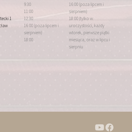
9:30
16:00 (poza lipcem i
11:00
sierpniem)
tecki 1
12:30
18:00 (tylko w:
cław
16:00 (poza lipcem i
uroczystości, każdy
sierpniem)
wtorek, pierwsze piątki
18:00
miesiąca, oraz w lipcu i
sierpniu