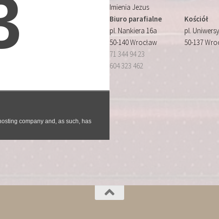
Imienia Jezus
Biuro parafialne
Kościół
pl. Nankiera 16a
pl. Uniwersy
50-140 Wrocław
50-137 Wro
71 344 94 23
604 323 462