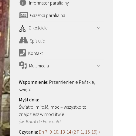
Informator parafialny
Gazetka parafialna
O kościele
Spis ulic
Kontakt
Multimedia
Przemienienie Pańskie,
święto
Światło, miłość, moc – wszystko to
znajdziesz w modlitwie.
św. Karol de Foucauld
Dn 7, 9-10. 13-14 (2 P 1, 16-19) •