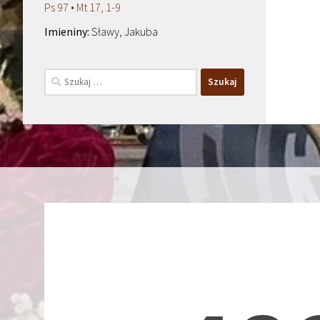
Ps 97 • Mt 17, 1-9
Sławy, Jakuba
Szukaj: