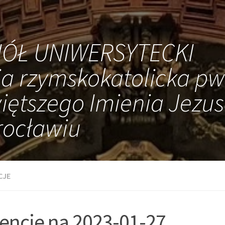
IÓŁ UNIWERSYTECKI
ia rzymskokatolicka pw
iętszego Imienia Jezus
ocławiu
CJE
tencje na 2023-01-27