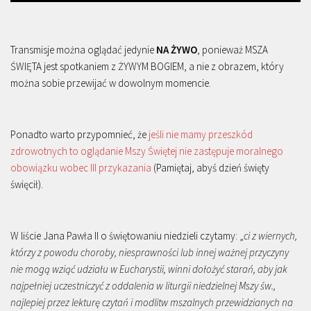
Transmisje można oglądać jedynie
NA ŻYWO
, ponieważ MSZA
ŚWIĘTA jest spotkaniem z ŻYWYM BOGIEM, a nie z obrazem, który
można sobie przewijać w dowolnym momencie.
Ponadto warto przypomnieć, że
jeśli nie mamy przeszkód
zdrowotnych to oglądanie Mszy Świętej nie zastępuje moralnego
obowiązku wobec III przykazania
(Pamiętaj, abyś dzień święty
święcił).
W liście Jana Pawła II o świętowaniu niedzieli czytamy: „
ci z wiernych,
którzy z powodu choroby, niesprawności lub innej ważnej przyczyny
nie mogą wziąć udziału w Eucharystii, winni dołożyć starań, aby jak
najpełniej uczestniczyć z oddalenia w liturgii niedzielnej Mszy św.,
najlepiej przez lekturę czytań i modlitw mszalnych przewidzianych na