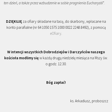
ten dzień, a także przez wzbudzenie w sobie pragnienia Eucharystii
”.
DZIĘKUJĘ
za ofiary składane na tacę, do skarbony, wpłacane na
konto parafialne (nr 64 1050 1575 1000 0022 2248 8492), z pomocą
eOfiary
.
W intencji wszystkich Dobrodziejów i Darczyńców naszego
kościoła modlimy się
w każdą drugą niedzielę miesiąca na Mszy św.
o godz. 12.30.
Bóg zapłać!
ks. Arkadiusz, proboszcz