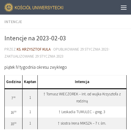
INTENCJE
Intencje na 2023-02-03
PRZEZ
KS. KRZYSZTOF KULA
· OPUBLIKOWANE
29 STYCZNIA 2023
·
ZAKTUALIZOWANE
29 STYCZNIA 2023
piątek IV tygodnia okresu zwykłego
Godzina
Kapłan
Intencja
† Tomasz WIECZOREK – int. od wujka Krzysztofa z
1
30
7
rodziną
1
† Leokadia TUMULEC – greg. 3
00
16
1
† siostra Irena MIKSZA – 7 r. śm.
00
18