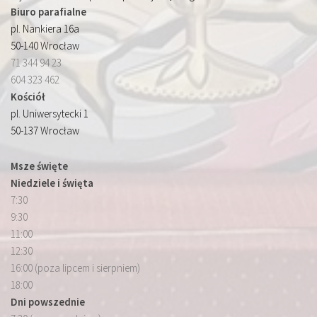
Biuro parafialne
pl. Nankiera 16a
50-140 Wrocław
71 344 94 23
604 323 462
Kościół
pl. Uniwersytecki 1
50-137 Wrocław
Msze święte
Niedziele i święta
7:30
9:30
11:00
12:30
16:00 (poza lipcem i sierpniem)
18:00
Dni powszednie