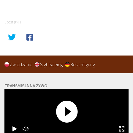
UDOSTĘPNIJ
Zwiedzanie
Sightseeing
Besichtigung
TRANSMISJA NA ŻYWO