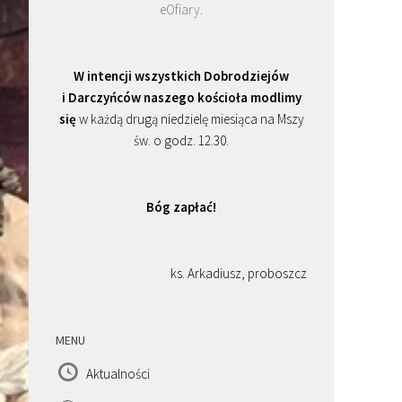
eOfiary
.
W intencji wszystkich Dobrodziejów
i Darczyńców naszego kościoła modlimy
się
w każdą drugą niedzielę miesiąca na Mszy
św. o godz. 12.30.
Bóg zapłać!
ks. Arkadiusz, proboszcz
MENU
Aktualności