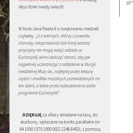
0
18
abyś dzień święty święcił).
W liście Jana Pawła II o świętowaniu niedzieli
czytamy: „
ci z wiernych, którzy z powodu
choroby, niesprawności lub innej ważnej
przyczyny nie mogą wziąć udziału w
Eucharystii, winni dołożyć starań, aby jak
najpełniej uczestniczyć z oddalenia w liturgii
niedzielnej Mszy św., najlepiej przez lekturę
czytań i modlitw mszalnych przewidzianych na
ten dzień, a także przez wzbudzenie w sobie
pragnienia Eucharystii
”.
DZIĘKUJĘ
za ofiary składane na tacę, do
skarbony, wpłacane na konto parafialne (nr
64 1050 1575 1000 0022 2248 8492), z pomocą