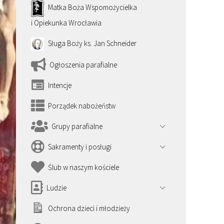
Matka Boża Wspomożycielka
i Opiekunka Wrocławia
Sługa Boży ks. Jan Schneider
Ogłoszenia parafialne
Intencje
Porządek nabożeństw
Grupy parafialne
Sakramenty i posługi
Ślub w naszym kościele
Ludzie
Ochrona dzieci i młodzieży