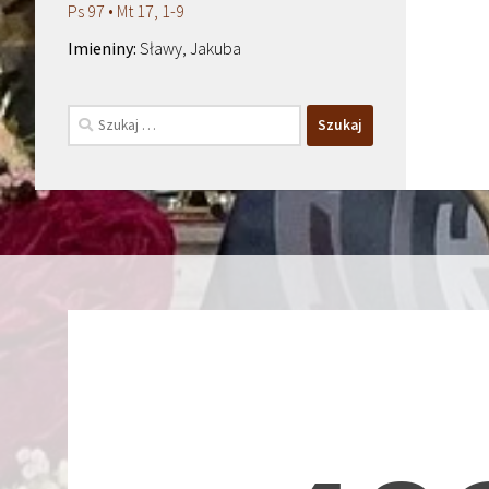
Ps 97 • Mt 17, 1-9
Sławy, Jakuba
Szukaj: