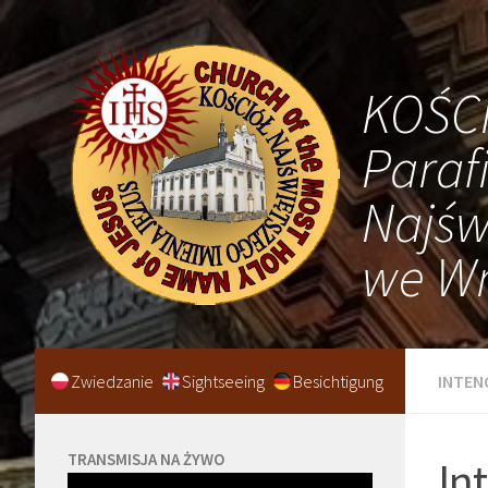
KOŚC
Paraf
Najśw
we Wr
Zwiedzanie
Sightseeing
Besichtigung
INTEN
TRANSMISJA NA ŻYWO
In