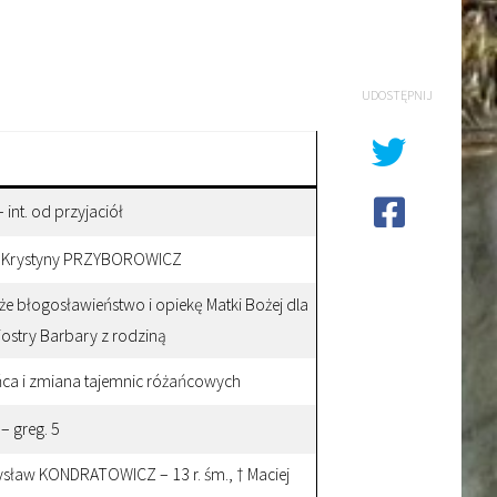
UDOSTĘPNIJ
int. od przyjaciół
in Krystyny PRZYBOROWICZ
e błogosławieństwo i opiekę Matki Bożej dla
iostry Barbary z rodziną
ńca i zmiana tajemnic różańcowych
 greg. 5
sław KONDRATOWICZ – 13 r. śm., † Maciej