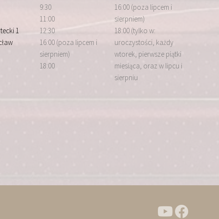
9:30
16:00 (poza lipcem i
11:00
sierpniem)
tecki 1
12:30
18:00 (tylko w:
cław
16:00 (poza lipcem i
uroczystości, każdy
sierpniem)
wtorek, pierwsze piątki
18:00
miesiąca, oraz w lipcu i
sierpniu