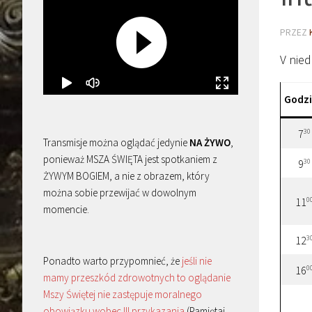
PRZEZ
V nied
Godz
30
7
Transmisje można oglądać jedynie
NA ŻYWO
,
ponieważ MSZA ŚWIĘTA jest spotkaniem z
30
9
ŻYWYM BOGIEM, a nie z obrazem, który
można sobie przewijać w dowolnym
0
11
momencie.
3
12
Ponadto warto przypomnieć, że
jeśli nie
0
16
mamy przeszkód zdrowotnych to oglądanie
Mszy Świętej nie zastępuje moralnego
obowiązku wobec III przykazania
(Pamiętaj,