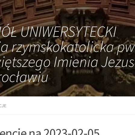
IÓŁ UNIWERSYTECKI
ia rzymskokatolicka pw
iętszego Imienia Jezus
ocławiu
CJE
tencje na 2023-02-05