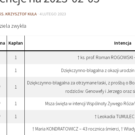
KS. KRZYSZTOF KULA
·
4 LUTEGO 2023
ziela zwykła
ina
Kapłan
Intencja
1
† ks. prof. Roman ROGOWSKI – 
1
Dziękczynno-błagalna z okazji urodz
Dziękczynno-błagalna za otrzymane łaski, z prośbą o Boż
1
0
rodziców: Genowefy i Jerzego oraz s
1
Msza święta w intencji Wspólnoty Żywego Róża
0
1
† Leokadia TUMULEC –
0
† Maria KONDRATOWICZ – 43 rocznica śmierci, † Włady