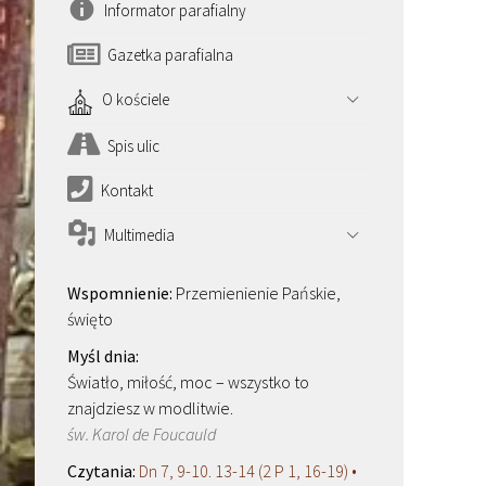
Informator parafialny
Gazetka parafialna
O kościele
Spis ulic
Kontakt
Multimedia
Przemienienie Pańskie,
święto
Światło, miłość, moc – wszystko to
znajdziesz w modlitwie.
św. Karol de Foucauld
Dn 7, 9-10. 13-14 (2 P 1, 16-19) •