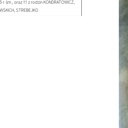
5 r. śm., oraz †† z rodzin KONDRATOWICZ,
EWSKICH, STREBEJKO