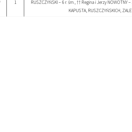
1
RUSZCZYŃSKI – 6 r. śm., †† Regina i Jerzy NOWOTNY – 
0
KAPUSTA, RUSZCZYŃSKICH, ZAL