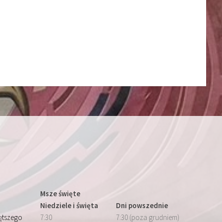
Msze święte
Niedziele i święta
Dni powszednie
iętszego
7:30
7:30 (poza grudniem)