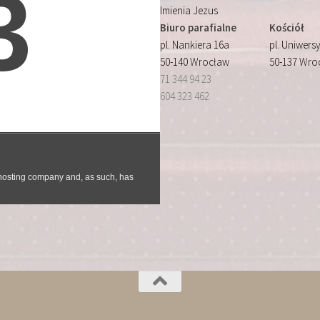
Imienia Jezus
Biuro parafialne
Kościół
pl. Nankiera 16a
pl. Uniwersy
50-140 Wrocław
50-137 Wro
71 344 94 23
604 323 462