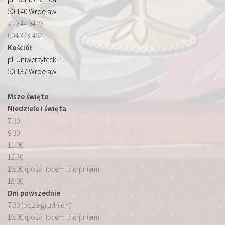
50-140 Wrocław
71 344 94 23
604 323 462
Kościół
pl. Uniwersytecki 1
50-137 Wrocław
Msze święte
Niedziele i święta
7:30
9:30
11:00
12:30
16:00 (poza lipcem i sierpniem)
18:00
Dni powszednie
7:30 (poza grudniem)
16:00 (poza lipcem i sierpniem)