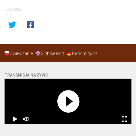
UDOSTĘPNIJ
Zwiedzanie
Sightseeing
Besichtigung
TRANSMISJA NA ŻYWO