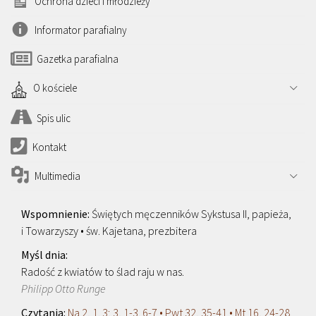
Ochrona dzieci i młodzieży
Informator parafialny
Gazetka parafialna
O kościele
Spis ulic
Kontakt
Multimedia
Świętych męczenników Sykstusa II, papieża,
i Towarzyszy • św. Kajetana, prezbitera
Radość z kwiatów to ślad raju w nas.
Philipp Otto Runge
Na 2, 1. 3; 3, 1-3. 6-7 • Pwt 32, 35-41 • Mt 16, 24-28