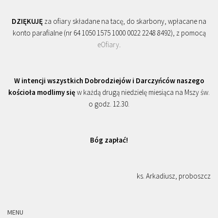
DZIĘKUJĘ
za ofiary składane na tacę, do skarbony, wpłacane na
konto parafialne (nr 64 1050 1575 1000 0022 2248 8492), z pomocą
eOfiary
.
W intencji wszystkich Dobrodziejów i Darczyńców naszego
kościoła modlimy się
w każdą drugą niedzielę miesiąca na Mszy św.
o godz. 12.30.
Bóg zapłać!
ks. Arkadiusz, proboszcz
MENU