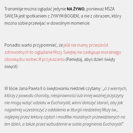
Transmisje można oglądać jedynie
NA ŻYWO
, ponieważ MSZA
ŚWIĘTA jest spotkaniem z ŻYWYM BOGIEM, a nie z obrazem, który
można sobie przewijać w dowolnym momencie.
Ponadto warto przypomnieć, że
jeśli nie mamy przeszkód
zdrowotnych to oglądanie Mszy Świętej nie zastępuje moralnego
obowiązku wobec III przykazania
(Pamiętaj, abyś dzień święty
święcił).
W liście Jana Pawła II o świętowaniu niedzieli czytamy: „
ci z wiernych,
którzy z powodu choroby, niesprawności lub innej ważnej przyczyny
nie mogą wziąć udziału w Eucharystii, winni dołożyć starań, aby jak
najpełniej uczestniczyć z oddalenia w liturgii niedzielnej Mszy św.,
najlepiej przez lekturę czytań i modlitw mszalnych przewidzianych na
ten dzień, a także przez wzbudzenie w sobie pragnienia Eucharystii
”.