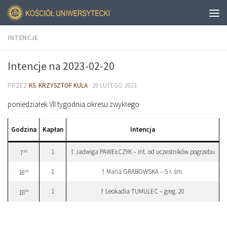
INTENCJE
Intencje na 2023-02-20
PRZEZ
KS. KRZYSZTOF KULA
·
20 LUTEGO 2023
poniedziałek VII tygodnia okresu zwykłego
Godzina
Kapłan
Intencja
1
† Jadwiga PAWEŁCZYK – int. od uczestników pogrzebu
30
7
1
† Maria GRABOWSKA – 5 r. śm.
00
16
1
† Leokadia TUMULEC – greg. 20
00
18