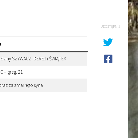
UDOSTĘPNIJ
a
rodziny SZYWACZ, DEREJ i ŚWIĄTEK
 – greg. 21
 oraz za zmarłego syna