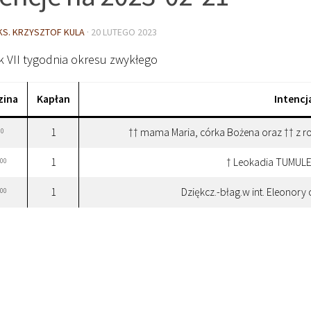
KS. KRZYSZTOF KULA
·
20 LUTEGO 2023
k VII tygodnia okresu zwykłego
zina
Kapłan
Intencj
1
†† mama Maria, córka Bożena oraz †† z 
30
1
† Leokadia TUMULEC
00
1
Dziękcz.-błag.w int. Eleonory
00