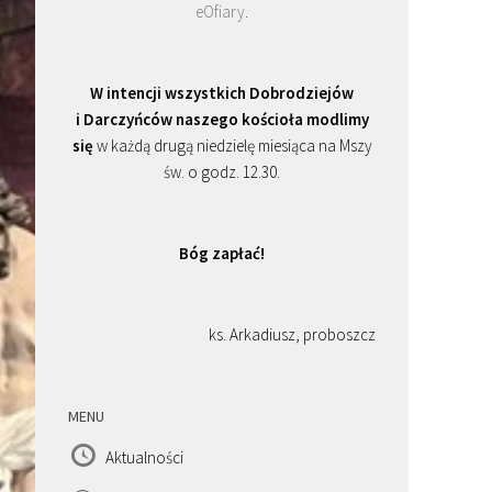
eOfiary
.
W intencji wszystkich Dobrodziejów
i Darczyńców naszego kościoła modlimy
się
w każdą drugą niedzielę miesiąca na Mszy
św. o godz. 12.30.
Bóg zapłać!
ks. Arkadiusz, proboszcz
MENU
Aktualności