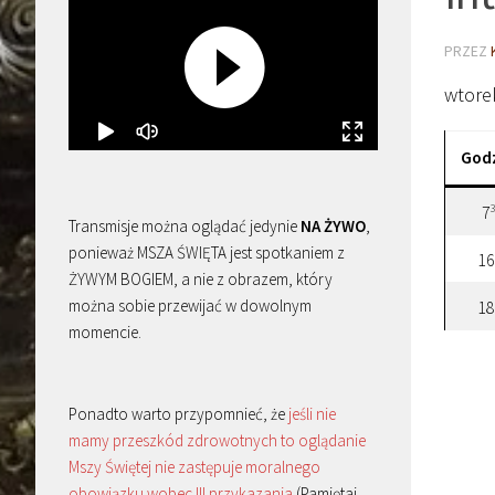
PRZEZ
wtore
God
7
Transmisje można oglądać jedynie
NA ŻYWO
,
ponieważ MSZA ŚWIĘTA jest spotkaniem z
16
ŻYWYM BOGIEM, a nie z obrazem, który
można sobie przewijać w dowolnym
18
momencie.
Ponadto warto przypomnieć, że
jeśli nie
mamy przeszkód zdrowotnych to oglądanie
Mszy Świętej nie zastępuje moralnego
obowiązku wobec III przykazania
(Pamiętaj,