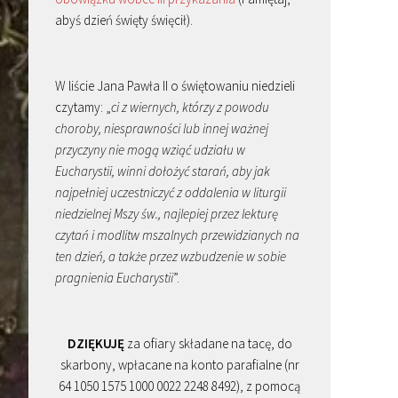
abyś dzień święty święcił).
W liście Jana Pawła II o świętowaniu niedzieli
czytamy: „
ci z wiernych, którzy z powodu
choroby, niesprawności lub innej ważnej
przyczyny nie mogą wziąć udziału w
Eucharystii, winni dołożyć starań, aby jak
najpełniej uczestniczyć z oddalenia w liturgii
niedzielnej Mszy św., najlepiej przez lekturę
czytań i modlitw mszalnych przewidzianych na
ten dzień, a także przez wzbudzenie w sobie
pragnienia Eucharystii
”.
DZIĘKUJĘ
za ofiary składane na tacę, do
skarbony, wpłacane na konto parafialne (nr
64 1050 1575 1000 0022 2248 8492), z pomocą