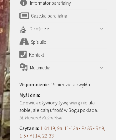
Informator parafialny
Gazetka parafialna
O kościele
Spis ulic
Kontakt
Multimedia
19 niedziela zwykła
Człowiek ożywiony żywą wiarą nie ufa
sobie, ale całą ufność w Bogu pokłada.
bł. Honorat Koźmiński
1 Krl 19, 9a. 11-13a • Ps 85 • Rz 9,
1-5 • Mt 14, 22-33