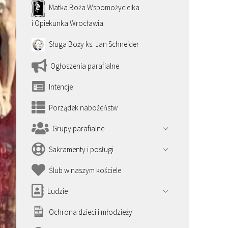
Matka Boża Wspomożycielka
i Opiekunka Wrocławia
Sługa Boży ks. Jan Schneider
Ogłoszenia parafialne
Intencje
Porządek nabożeństw
Grupy parafialne
Sakramenty i posługi
Ślub w naszym kościele
Ludzie
Ochrona dzieci i młodzieży