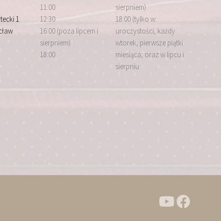
11:00
sierpniem)
tecki 1
12:30
18:00 (tylko w:
cław
16:00 (poza lipcem i
uroczystości, każdy
sierpniem)
wtorek, pierwsze piątki
18:00
miesiąca, oraz w lipcu i
sierpniu