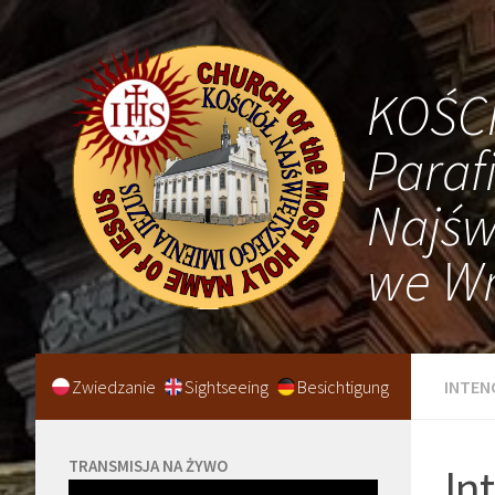
KOŚC
Paraf
Najśw
we Wr
Zwiedzanie
Sightseeing
Besichtigung
INTEN
TRANSMISJA NA ŻYWO
In