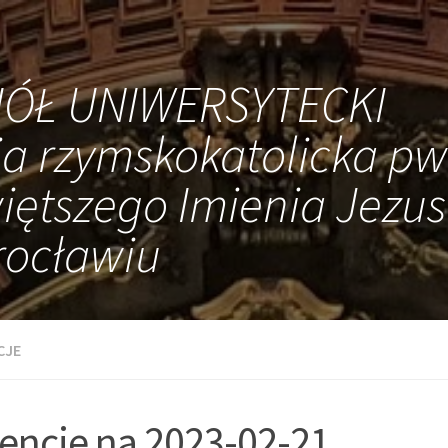
IÓŁ UNIWERSYTECKI
ia rzymskokatolicka pw
iętszego Imienia Jezus
ocławiu
CJE
tencje na 2023-02-21