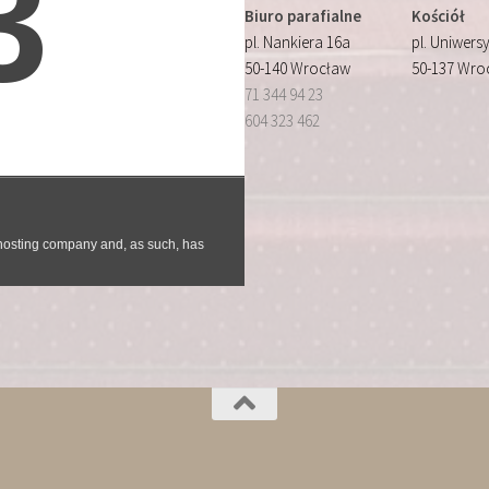
Biuro parafialne
Kościół
pl. Nankiera 16a
pl. Uniwersy
50-140 Wrocław
50-137 Wro
71 344 94 23
604 323 462