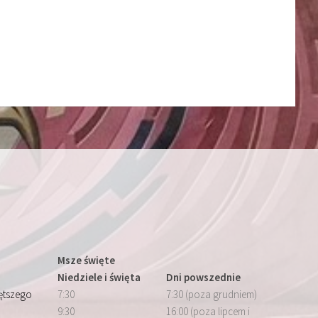
Msze święte
Niedziele i święta
Dni powszednie
iętszego
7:30
7:30 (poza grudniem)
9:30
16:00 (poza lipcem i