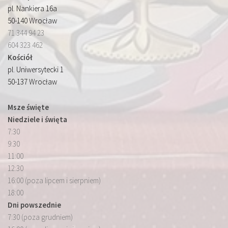
pl. Nankiera 16a
50-140 Wrocław
71 344 94 23
604 323 462
Kościół
pl. Uniwersytecki 1
50-137 Wrocław
Msze święte
Niedziele i święta
7:30
9:30
11:00
12:30
16:00 (poza lipcem i sierpniem)
18:00
Dni powszednie
7:30 (poza grudniem)