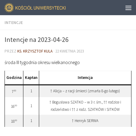
INTENCJE
Intencje na 2023-04-26
PRZEZ
KS. KRZYSZTOF KULA
·
22 KWIETNIA 2023
środa III tygodnia okresu wielkanocnego
Godzina
Kapłan
Intencja
1
† Alicja – z racji śmierci (zmarła 8-go lutego)
30
7
† Bogusława SZATKO – w 3 r. śm., †† rodzice i
1
00
16
rodzeństwo i †† z rodz. SZATKÓW i SITKÓW
1
† Henryk SERWA
00
18