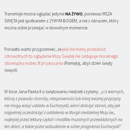
Transmisje można oglądać jedynie
NA ŻYWO
, ponieważ MSZA
ŚWIĘTA jest spotkaniem z ŻYWYM BOGIEM, a nie z obrazem, który
można sobie przewijać w dowolnym momencie.
Ponadto warto przypomnieć, że
jeśli nie mamy przeszkód
zdrowotnych to oglądanie Mszy Świętej nie zastępuje moralnego
obowiązku wobec III przykazania
(Pamiętaj, abyś dzień święty
święcił).
W liście Jana Pawła II o świętowaniu niedzieli czytamy: „
ci z wiernych,
którzy z powodu choroby, niesprawności lub innej ważnej przyczyny
nie mogą wziąć udziału w Eucharystii, winni dołożyć starań, aby jak
najpełniej uczestniczyć z oddalenia w liturgii niedzielnej Mszy św.,
najlepiej przez lekturę czytań i modlitw mszalnych przewidzianych na
ten dzień, a także przez wzbudzenie w sobie pragnienia Eucharystii
”.