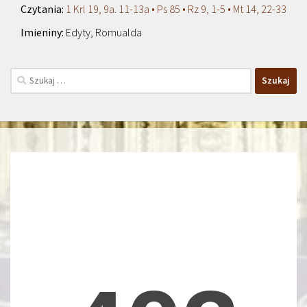
1 Krl 19, 9a. 11-13a • Ps 85 • Rz 9, 1-5 • Mt 14, 22-33
Edyty, Romualda
Szukaj: