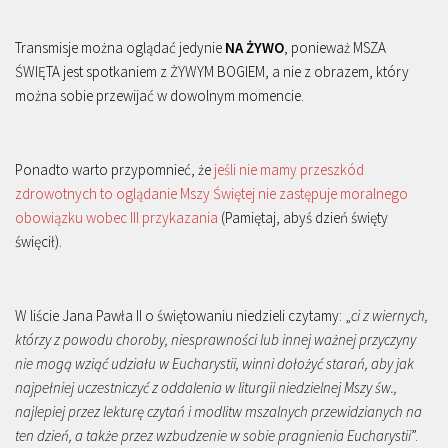
Transmisje można oglądać jedynie
NA ŻYWO
, ponieważ MSZA
ŚWIĘTA jest spotkaniem z ŻYWYM BOGIEM, a nie z obrazem, który
można sobie przewijać w dowolnym momencie.
Ponadto warto przypomnieć, że
jeśli nie mamy przeszkód
zdrowotnych to oglądanie Mszy Świętej nie zastępuje moralnego
obowiązku wobec III przykazania
(Pamiętaj, abyś dzień święty
święcił).
W liście Jana Pawła II o świętowaniu niedzieli czytamy: „
ci z wiernych,
którzy z powodu choroby, niesprawności lub innej ważnej przyczyny
nie mogą wziąć udziału w Eucharystii, winni dołożyć starań, aby jak
najpełniej uczestniczyć z oddalenia w liturgii niedzielnej Mszy św.,
najlepiej przez lekturę czytań i modlitw mszalnych przewidzianych na
ten dzień, a także przez wzbudzenie w sobie pragnienia Eucharystii
”.