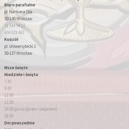
Biuro parafialne
pl. Nankiera 16a
50-140 Wrocław
71 344 94 23
604 323 462
Kościół
pl. Uniwersytecki 1
50-137 Wrocław
Msze święte
Niedziele i święta
7:30
9:30
11:00
12:30
16:00 (poza lipcem i sierpniem)
18:00
Dni powszednie