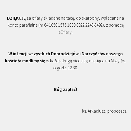
DZIĘKUJĘ
za ofiary składane na tacę, do skarbony, wpłacane na
konto parafialne (nr 64 1050 1575 1000 0022 2248 8492), z pomocą
eOfiary
.
W intencji wszystkich Dobrodziejów i Darczyńców naszego
kościoła modlimy się
w każdą drugą niedzielę miesiąca na Mszy św.
o godz. 12.30.
Bóg zapłać!
ks. Arkadiusz, proboszcz