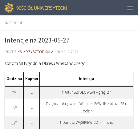
INTENCJE
Intencje na 2023-05-27
PRZEZ
KS. KRZYSZTOF KULA
·
20 MAJA 2023
sobota VII tygodnia Okresu Wielkanocnego
Godzina
Kapłan
Intencja
1
† Artur SZYDŁOWSKI – greg. 27
30
7
Dziękcz.-błag. w int. Weroniki PAWLIK z okazji 25 r.
1
00
16
urodzin
1
† Dariusz WĄSIKIEWICZ – 4 r. śm.
00
18