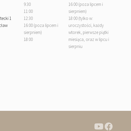
9:30
16:00 (poza lipcem i
11:00
sierpniem)
tecki 1
12:30
18:00 (tylko w:
cław
16:00 (poza lipcem i
uroczystości, każdy
sierpniem)
wtorek, pierwsze piątki
18:00
miesiąca, oraz w lipcu i
sierpniu