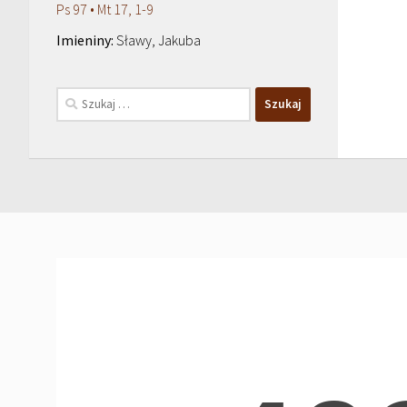
Ps 97 • Mt 17, 1-9
Sławy, Jakuba
Szukaj: