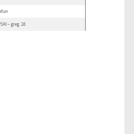
afian
SKI – greg. 28