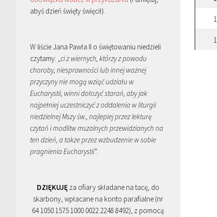
abyś dzień święty święcił).
1
1
W liście Jana Pawła II o świętowaniu niedzieli
czytamy: „
ci z wiernych, którzy z powodu
choroby, niesprawności lub innej ważnej
przyczyny nie mogą wziąć udziału w
Eucharystii, winni dołożyć starań, aby jak
najpełniej uczestniczyć z oddalenia w liturgii
niedzielnej Mszy św., najlepiej przez lekturę
czytań i modlitw mszalnych przewidzianych na
ten dzień, a także przez wzbudzenie w sobie
pragnienia Eucharystii
”.
DZIĘKUJĘ
za ofiary składane na tacę, do
skarbony, wpłacane na konto parafialne (nr
64 1050 1575 1000 0022 2248 8492), z pomocą