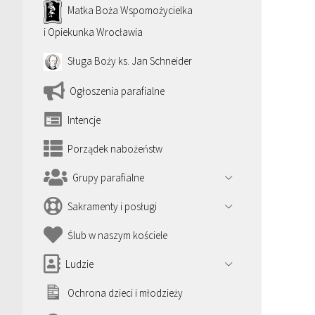
Matka Boża Wspomożycielka
i Opiekunka Wrocławia
Sługa Boży ks. Jan Schneider
Ogłoszenia parafialne
Intencje
Porządek nabożeństw
Grupy parafialne
Sakramenty i posługi
Ślub w naszym kościele
Ludzie
Ochrona dzieci i młodzieży