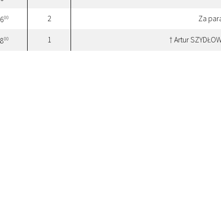
2
Za par
00
6
1
† Artur SZYDŁOW
00
8