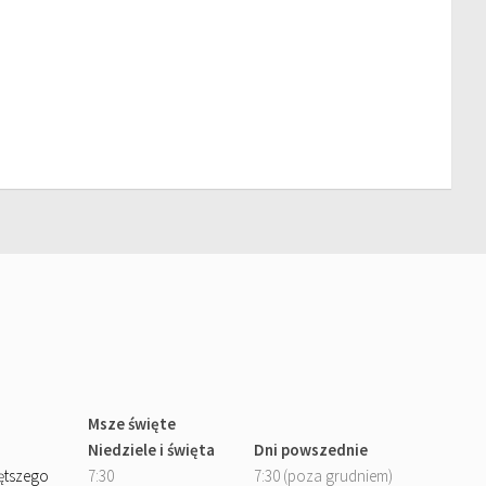
Msze święte
Niedziele i święta
Dni powszednie
iętszego
7:30
7:30 (poza grudniem)