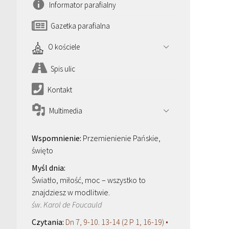
Informator parafialny
Gazetka parafialna
O kościele
Spis ulic
Kontakt
Multimedia
Przemienienie Pańskie,
święto
Światło, miłość, moc – wszystko to
znajdziesz w modlitwie.
św. Karol de Foucauld
Dn 7, 9-10. 13-14 (2 P 1, 16-19) •