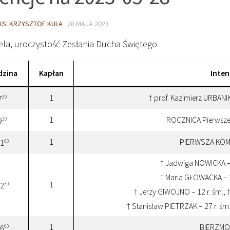
KS. KRZYSZTOF KULA
·
28 MAJA 2023
ela, uroczystość Zesłania Ducha Świętego
dzina
Kapłan
Inten
1
† prof. Kazimierz URBANI
30
7
1
ROCZNICA Pierwszej
30
9
1
PIERWSZA KOM
00
1
† Jadwiga NOWICKA – 
† Maria GŁOWACKA – 2
1
30
2
† Jerzy GIWOJNO – 12 r. śm., †
† Stanisław PIETRZAK – 27 r. śm.
1
BIERZMO
00
6