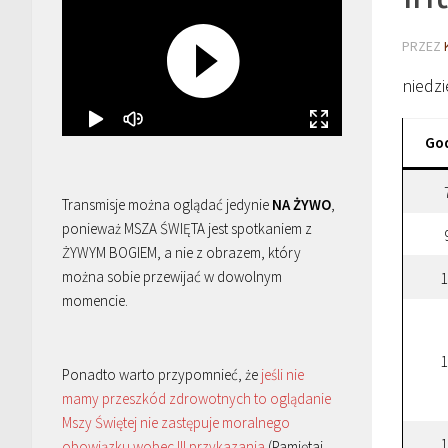
PRZEZ
niedzi
Go
Transmisje można oglądać jedynie
NA ŻYWO
,
ponieważ MSZA ŚWIĘTA jest spotkaniem z
ŻYWYM BOGIEM, a nie z obrazem, który
można sobie przewijać w dowolnym
1
momencie.
1
Ponadto warto przypomnieć, że
jeśli nie
mamy przeszkód zdrowotnych to oglądanie
Mszy Świętej nie zastępuje moralnego
1
obowiązku wobec III przykazania
(Pamiętaj,