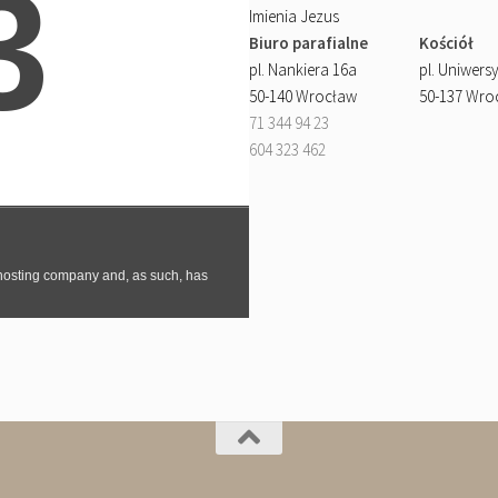
Imienia Jezus
Biuro parafialne
Kościół
pl. Nankiera 16a
pl. Uniwersy
50-140 Wrocław
50-137 Wro
71 344 94 23
604 323 462