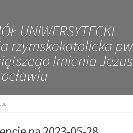
IÓŁ UNIWERSYTECKI
ia rzymskokatolicka pw
iętszego Imienia Jezus
ocławiu
CJE
tencje na 2023-05-28