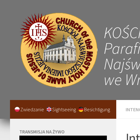
KOŚC
Paraf
Najśw
we Wr
Zwiedzanie
Sightseeing
Besichtigung
INTEN
TRANSMISJA NA ŻYWO
In