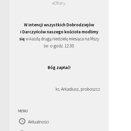
eOfiary
.
W intencji wszystkich Dobrodziejów
i Darczyńców naszego kościoła modlimy
się
w każdą drugą niedzielę miesiąca na Mszy
św. o godz. 12.30.
Bóg zapłać!
ks. Arkadiusz, proboszcz
MENU
Aktualności