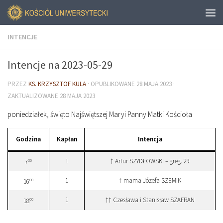
INTENCJE
Intencje na 2023-05-29
PRZEZ
KS. KRZYSZTOF KULA
· OPUBLIKOWANE
28 MAJA 2023
·
ZAKTUALIZOWANE
28 MAJA 2023
poniedziałek, święto Najświętszej Maryi Panny Matki Kościoła
Godzina
Kapłan
Intencja
1
† Artur SZYDŁOWSKI – greg. 29
30
7
1
† mama Józefa SZEMIK
00
16
1
†† Czesława i Stanisław SZAFRAN
00
18