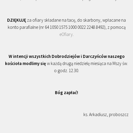
DZIĘKUJĘ
za ofiary składane na tacę, do skarbony, wpłacane na
konto parafialne (nr 64 1050 1575 1000 0022 2248 8492), z pomocą
eOfiary
.
W intencji wszystkich Dobrodziejów i Darczyńców naszego
kościoła modlimy się
w każdą drugą niedzielę miesiąca na Mszy św.
o godz. 12.30.
Bóg zapłać!
ks. Arkadiusz, proboszcz