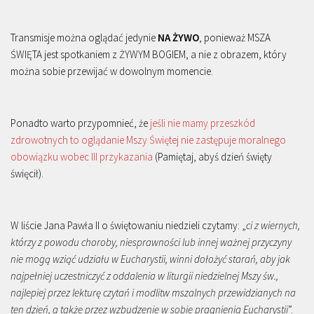
Transmisje można oglądać jedynie
NA ŻYWO
, ponieważ MSZA
ŚWIĘTA jest spotkaniem z ŻYWYM BOGIEM, a nie z obrazem, który
można sobie przewijać w dowolnym momencie.
Ponadto warto przypomnieć, że
jeśli nie mamy przeszkód
zdrowotnych to oglądanie Mszy Świętej nie zastępuje moralnego
obowiązku wobec III przykazania
(Pamiętaj, abyś dzień święty
święcił).
W liście Jana Pawła II o świętowaniu niedzieli czytamy: „
ci z wiernych,
którzy z powodu choroby, niesprawności lub innej ważnej przyczyny
nie mogą wziąć udziału w Eucharystii, winni dołożyć starań, aby jak
najpełniej uczestniczyć z oddalenia w liturgii niedzielnej Mszy św.,
najlepiej przez lekturę czytań i modlitw mszalnych przewidzianych na
ten dzień, a także przez wzbudzenie w sobie pragnienia Eucharystii
”.