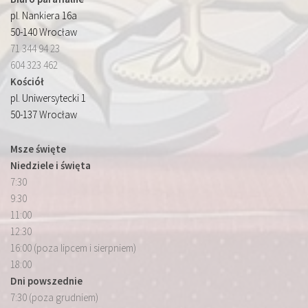
pl. Nankiera 16a
50-140 Wrocław
71 344 94 23
604 323 462
Kościół
pl. Uniwersytecki 1
50-137 Wrocław
Msze święte
Niedziele i święta
7:30
9:30
11:00
12:30
16:00 (poza lipcem i sierpniem)
18:00
Dni powszednie
7:30 (poza grudniem)