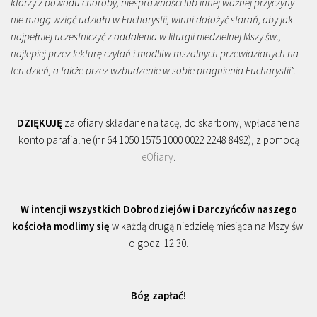
którzy z powodu choroby, niesprawności lub innej ważnej przyczyny
nie mogą wziąć udziału w Eucharystii, winni dołożyć starań, aby jak
najpełniej uczestniczyć z oddalenia w liturgii niedzielnej Mszy św.,
najlepiej przez lekturę czytań i modlitw mszalnych przewidzianych na
ten dzień, a także przez wzbudzenie w sobie pragnienia Eucharystii
”.
DZIĘKUJĘ
za ofiary składane na tacę, do skarbony, wpłacane na
konto parafialne (nr 64 1050 1575 1000 0022 2248 8492), z pomocą
eOfiary
.
W intencji wszystkich Dobrodziejów i Darczyńców naszego
kościoła modlimy się
w każdą drugą niedzielę miesiąca na Mszy św.
o godz. 12.30.
Bóg zapłać!