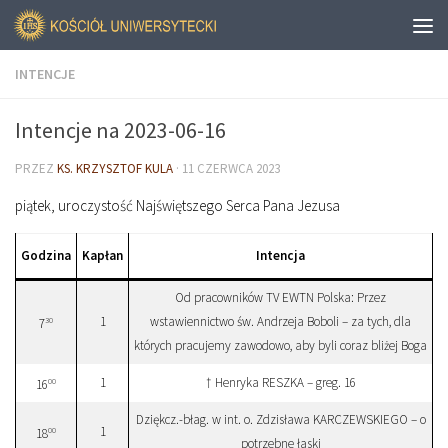
INTENCJE
Intencje na 2023-06-16
PRZEZ
KS. KRZYSZTOF KULA
·
11 CZERWCA 2023
piątek, uroczystość Najświętszego Serca Pana Jezusa
Godzina
Kapłan
Intencja
Od pracowników TV EWTN Polska: Przez
1
wstawiennictwo św. Andrzeja Boboli – za tych, dla
30
7
których pracujemy zawodowo, aby byli coraz bliżej Boga
1
† Henryka RESZKA – greg. 16
00
16
Dziękcz.-błag. w int. o. Zdzisława KARCZEWSKIEGO – o
1
00
18
potrzebne łaski