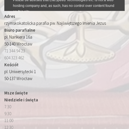
Adres
rzymskokatolicka parafia pw. Najświętszego Imienia Jezus
Biuro parafialne
pl. Nankiera 16a
50-140 Wrocław
71 344 94 23
604 323 462
Kościół
pl. Uniwersytecki 1
50-137 Wrocław
Msze święte
Niedziele i święta
7:30
9:30
11:00
12:30