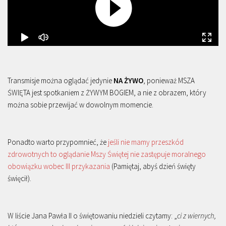
Transmisje można oglądać jedynie
NA ŻYWO
, ponieważ MSZA
ŚWIĘTA jest spotkaniem z ŻYWYM BOGIEM, a nie z obrazem, który
można sobie przewijać w dowolnym momencie.
Ponadto warto przypomnieć, że
jeśli nie mamy przeszkód
zdrowotnych to oglądanie Mszy Świętej nie zastępuje moralnego
obowiązku wobec III przykazania
(Pamiętaj, abyś dzień święty
święcił).
W liście Jana Pawła II o świętowaniu niedzieli czytamy: „
ci z wiernych,