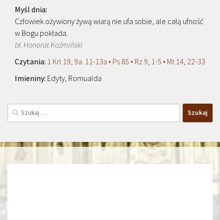
Człowiek ożywiony żywą wiarą nie ufa sobie, ale całą ufność
w Bogu pokłada.
bł. Honorat Koźmiński
1 Krl 19, 9a. 11-13a • Ps 85 • Rz 9, 1-5 • Mt 14, 22-33
Edyty, Romualda
Szukaj: