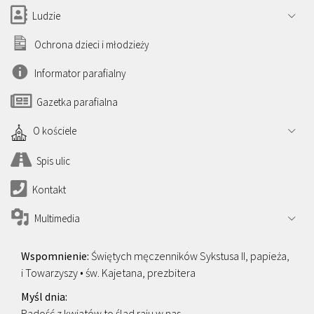
Ludzie
Ochrona dzieci i młodzieży
Informator parafialny
Gazetka parafialna
O kościele
Spis ulic
Kontakt
Multimedia
Świętych męczenników Sykstusa II, papieża,
i Towarzyszy • św. Kajetana, prezbitera
Radość z kwiatów to ślad raju w nas.