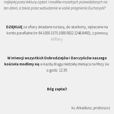
najlepiej przez lekturę czytań i modlitw mszalnych przewidzianych na
ten dzień, a także przez wzbudzenie w sobie pragnienia Eucharystii
”.
DZIĘKUJĘ
za ofiary składane na tacę, do skarbony, wpłacane na
konto parafialne (nr 64 1050 1575 1000 0022 2248 8492), z pomocą
eOfiary
.
W intencji wszystkich Dobrodziejów i Darczyńców naszego
kościoła modlimy się
w każdą drugą niedzielę miesiąca na Mszy św.
o godz. 12.30.
Bóg zapłać!
ks. Arkadiusz, proboszcz