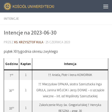
INTENCJE
Intencje na 2023-06-30
PRZEZ
KS. KRZYSZTOF KULA
·
25 CZERWCA 2023
piątek XII tygodnia okresu zwykłego
Godzina
Kapłan
Intencja
1
†† Aniela, Piotr i Irena KOMORNIK
30
7
†† Mieczysław OPAŁKA, siostra Szensztacka Inga
1
GRULA, Janina WÓJCIK i Jerzy DONKE – o szczęście
00
16
wieczne – int. od Wspólnoty Szensztackiej
Zakończenie Mszy św. Gregoriańskiej † Henryka
1
00
18
RESZKA – greg. 30