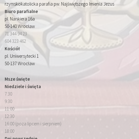
rzymskokatolicka parafia pw. Najświętszego Imienia Jezus
Biuro parafialne
pl. Nankiera 16a
50-140 Wrocław
71 344 94 23
604 323 462
Kościół
pl. Uniwersytecki 1
50-137 Wrocław
Msze święte
Niedziele i święta
7:30
9:30
11:00
12:30
16:00 (poza lipcem i sierpniem)
18:00
Dni powszednie