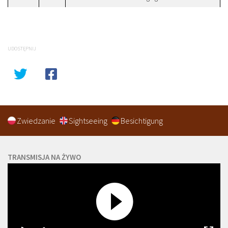
UDOSTĘPNIJ
Zwiedzanie
Sightseeing
Besichtigung
TRANSMISJA NA ŻYWO