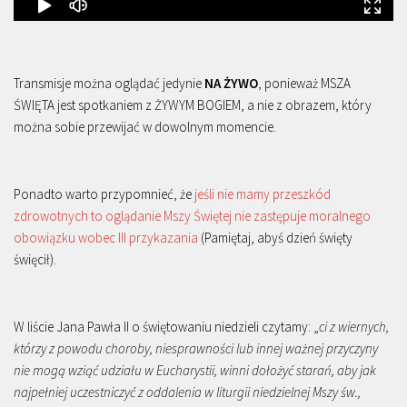
Transmisje można oglądać jedynie
NA ŻYWO
, ponieważ MSZA
ŚWIĘTA jest spotkaniem z ŻYWYM BOGIEM, a nie z obrazem, który
można sobie przewijać w dowolnym momencie.
Ponadto warto przypomnieć, że
jeśli nie mamy przeszkód
zdrowotnych to oglądanie Mszy Świętej nie zastępuje moralnego
obowiązku wobec III przykazania
(Pamiętaj, abyś dzień święty
święcił).
W liście Jana Pawła II o świętowaniu niedzieli czytamy: „
ci z wiernych,
którzy z powodu choroby, niesprawności lub innej ważnej przyczyny
nie mogą wziąć udziału w Eucharystii, winni dołożyć starań, aby jak
najpełniej uczestniczyć z oddalenia w liturgii niedzielnej Mszy św.,