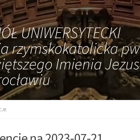
IÓŁ UNIWERSYTECKI
ia rzymskokatolicka pw
iętszego Imienia Jezus
ocławiu
CJE
tencje na 2023-07-21