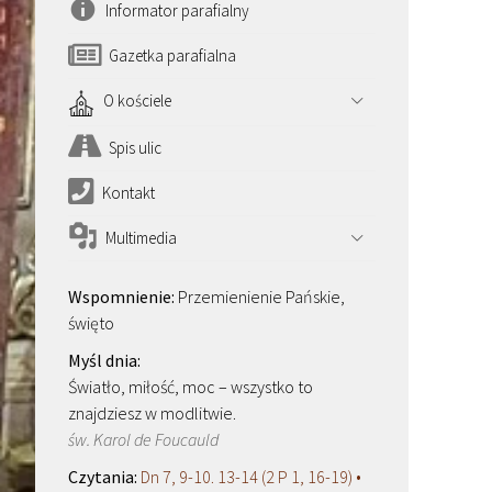
Informator parafialny
Gazetka parafialna
O kościele
Spis ulic
Kontakt
Multimedia
Przemienienie Pańskie,
święto
Światło, miłość, moc – wszystko to
znajdziesz w modlitwie.
św. Karol de Foucauld
Dn 7, 9-10. 13-14 (2 P 1, 16-19) •