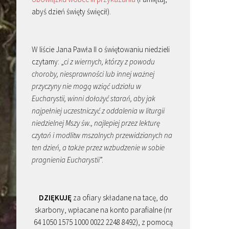
abyś dzień święty święcił).
W liście Jana Pawła II o świętowaniu niedzieli
czytamy: „
ci z wiernych, którzy z powodu
choroby, niesprawności lub innej ważnej
przyczyny nie mogą wziąć udziału w
Eucharystii, winni dołożyć starań, aby jak
najpełniej uczestniczyć z oddalenia w liturgii
niedzielnej Mszy św., najlepiej przez lekturę
czytań i modlitw mszalnych przewidzianych na
ten dzień, a także przez wzbudzenie w sobie
pragnienia Eucharystii
”.
DZIĘKUJĘ
za ofiary składane na tacę, do
skarbony, wpłacane na konto parafialne (nr
64 1050 1575 1000 0022 2248 8492), z pomocą