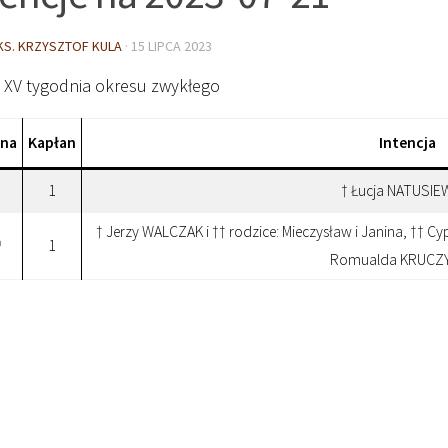
KS. KRZYSZTOF KULA
·
15 LIPCA 2023
k XV tygodnia okresu zwykłego
ina
Kapłan
Intencja
1
† Łucja NATUSIE
† Jerzy WALCZAK i †† rodzice: Mieczysław i Janina, †† C
1
0
Romualda KRUCZ