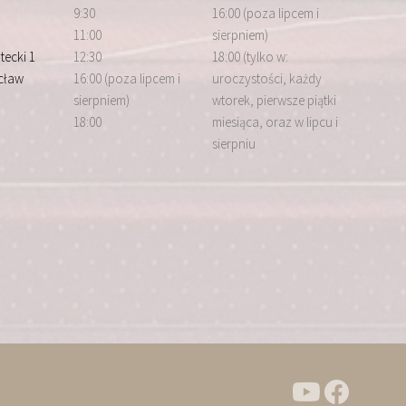
9:30
16:00 (poza lipcem i
11:00
sierpniem)
tecki 1
12:30
18:00 (tylko w:
cław
16:00 (poza lipcem i
uroczystości, każdy
sierpniem)
wtorek, pierwsze piątki
18:00
miesiąca, oraz w lipcu i
sierpniu