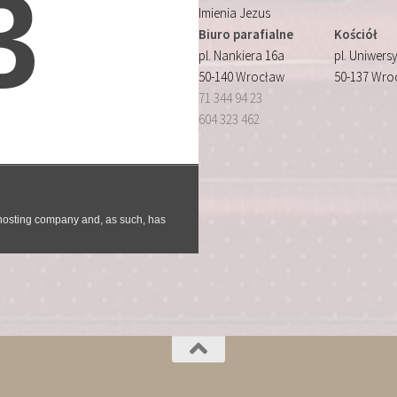
Imienia Jezus
Biuro parafialne
Kościół
pl. Nankiera 16a
pl. Uniwersy
50-140 Wrocław
50-137 Wro
71 344 94 23
604 323 462