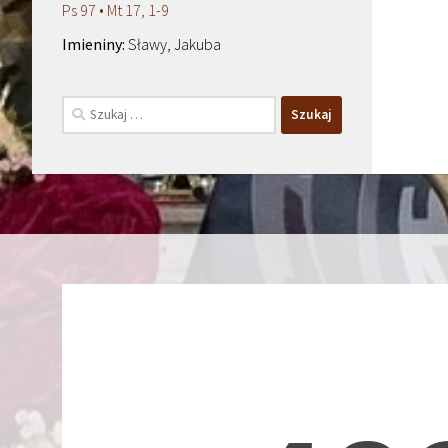
Ps 97 • Mt 17, 1-9
Sławy, Jakuba
Szukaj: