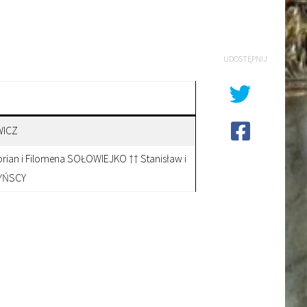
UDOSTĘPNIJ
WICZ
yprian i Filomena SOŁOWIEJKO †† Stanisław i
YŃSCY