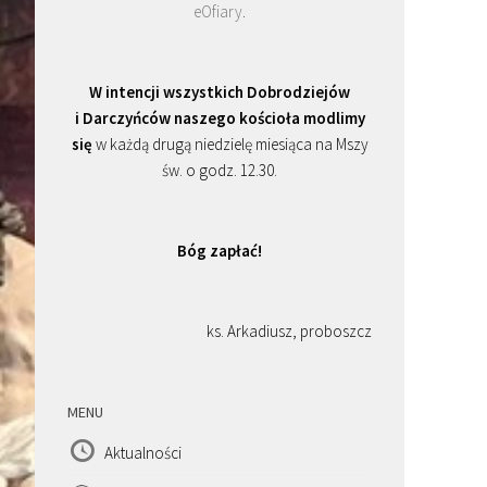
eOfiary
.
W intencji wszystkich Dobrodziejów
i Darczyńców naszego kościoła modlimy
się
w każdą drugą niedzielę miesiąca na Mszy
św. o godz. 12.30.
Bóg zapłać!
ks. Arkadiusz, proboszcz
MENU
Aktualności