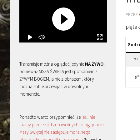
PRZEZ
piąte
Godz
30
7
Transmisje można oglądać jedynie
NA ŻYWO
,
ponieważ MSZA ŚWIĘTA jest spotkaniem z
0
18
ŻYWYM BOGIEM, a nie z obrazem, który
można sobie przewijać w dowolnym
momencie.
Ponadto warto przypomnieć, że
jeśli nie
mamy przeszkód zdrowotnych to oglądanie
Mszy Świętej nie zastępuje moralnego
obowiązku wobec III przykazania
(Pamiętaj,