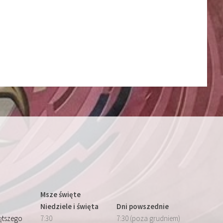
Msze święte
Niedziele i święta
Dni powszednie
iętszego
7:30
7:30 (poza grudniem)