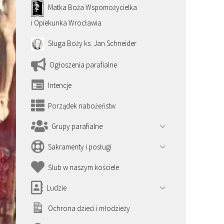
Matka Boża Wspomożycielka
i Opiekunka Wrocławia
Sługa Boży ks. Jan Schneider
Ogłoszenia parafialne
Intencje
Porządek nabożeństw
Grupy parafialne
Sakramenty i posługi
Ślub w naszym kościele
Ludzie
Ochrona dzieci i młodzieży