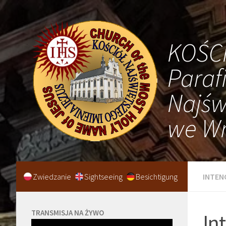
KOŚC
Paraf
Najśw
we Wr
Zwiedzanie
Sightseeing
Besichtigung
INTEN
TRANSMISJA NA ŻYWO
In