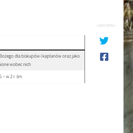
UDOSTĘPNIJ
Bożego dla biskupów i kapłanów oraz jako
nione wobec nich
– w 2 r. śm.