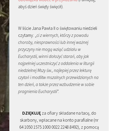
abyś dzień święty święcił).
W liście Jana Pawła II o świętowaniu niedzieli
czytamy: „
ci z wiernych, którzy z powodu
choroby, niesprawności lub innej ważnej
przyczyny nie mogą wziąć udziału w
Eucharystii, winni dołożyć starań, aby jak
najpełniej uczestniczyć z oddalenia w liturgii
niedzielnej Mszy św., najlepiej przez lekturę
czytań i modlitw mszalnych przewidzianych na
ten dzień, a także przez wzbudzenie w sobie
pragnienia Eucharystii
”.
DZIĘKUJĘ
za ofiary składane na tacę, do
skarbony, wpłacane na konto parafialne (nr
64 1050 1575 1000 0022 2248 8492), z pomocą