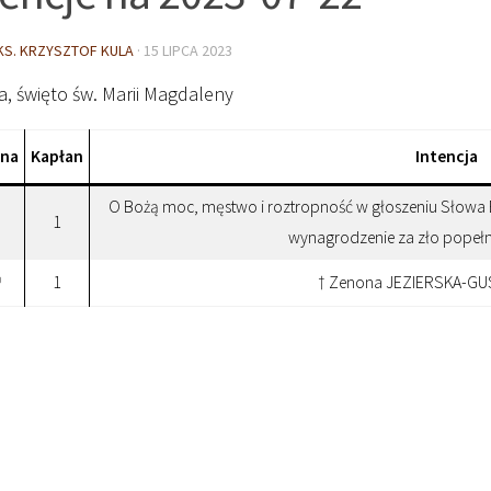
KS. KRZYSZTOF KULA
·
15 LIPCA 2023
, święto św. Marii Magdaleny
ina
Kapłan
Intencja
O Bożą moc, męstwo i roztropność w głoszeniu Słowa 
1
wynagrodzenie za zło popeł
1
† Zenona JEZIERSKA-GUS 
0