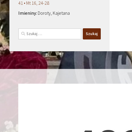
41 • Mt 16, 24-28
Doroty, Kajetana
Szukaj: