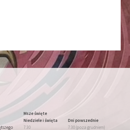
Msze święte
Niedziele i święta
Dni powszednie
iętszego
7:30
7:30 (poza grudniem)