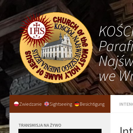
KOŚC
Paraf
Najśw
we Wr
Zwiedzanie
Sightseeing
Besichtigung
INTEN
TRANSMISJA NA ŻYWO
In