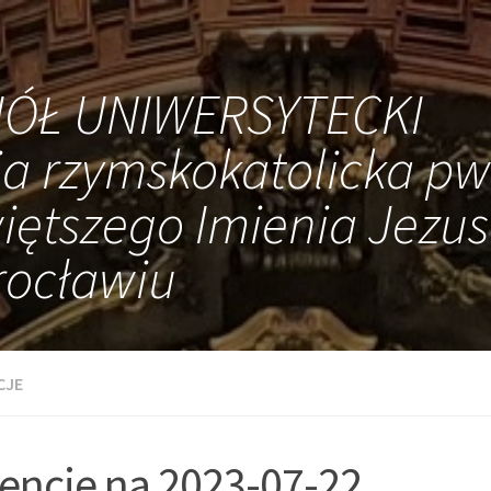
IÓŁ UNIWERSYTECKI
ia rzymskokatolicka pw
iętszego Imienia Jezus
ocławiu
CJE
tencje na 2023-07-22