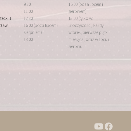
9:30
16:00 (poza lipcem i
11:00
sierpniem)
tecki 1
12:30
18:00 (tylko w:
cław
16:00 (poza lipcem i
uroczystości, każdy
sierpniem)
wtorek, pierwsze piątki
18:00
miesiąca, oraz w lipcu i
sierpniu