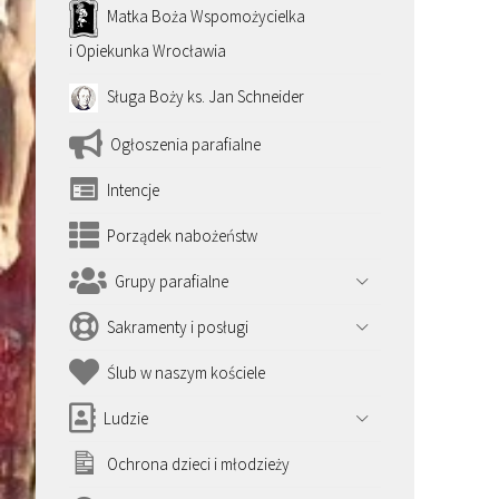
Matka Boża Wspomożycielka
i Opiekunka Wrocławia
Sługa Boży ks. Jan Schneider
Ogłoszenia parafialne
Intencje
Porządek nabożeństw
Grupy parafialne
Sakramenty i posługi
Ślub w naszym kościele
Ludzie
Ochrona dzieci i młodzieży