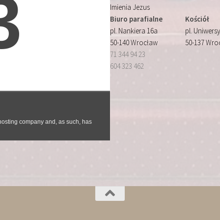
Imienia Jezus
Biuro parafialne
Kościół
pl. Nankiera 16a
pl. Uniwersy
50-140 Wrocław
50-137 Wro
71 344 94 23
604 323 462