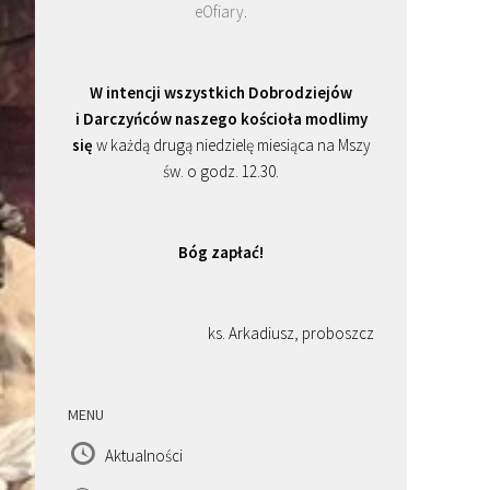
eOfiary
.
W intencji wszystkich Dobrodziejów
i Darczyńców naszego kościoła modlimy
się
w każdą drugą niedzielę miesiąca na Mszy
św. o godz. 12.30.
Bóg zapłać!
ks. Arkadiusz, proboszcz
MENU
Aktualności