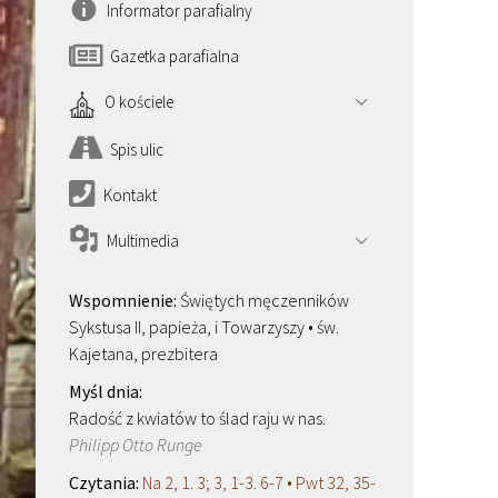
Informator parafialny
Gazetka parafialna
O kościele
Spis ulic
Kontakt
Multimedia
Świętych męczenników
Sykstusa II, papieża, i Towarzyszy • św.
Kajetana, prezbitera
Radość z kwiatów to ślad raju w nas.
Philipp Otto Runge
Na 2, 1. 3; 3, 1-3. 6-7 • Pwt 32, 35-