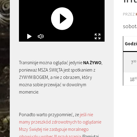
PRZEZ
sobota
Godz
30
Transmisje można oglądać jedynie
NA ŻYWO
,
7
ponieważ MSZA ŚWIĘTA jest spotkaniem z
ŻYWYM BOGIEM, a nie z obrazem, który
0
18
można sobie przewijać w dowolnym
momencie.
Ponadto warto przypomnieć, że
jeśli nie
mamy przeszkód zdrowotnych to oglądanie
Mszy Świętej nie zastępuje moralnego
obowiązku wobec III przykazania
(Pamiętaj,