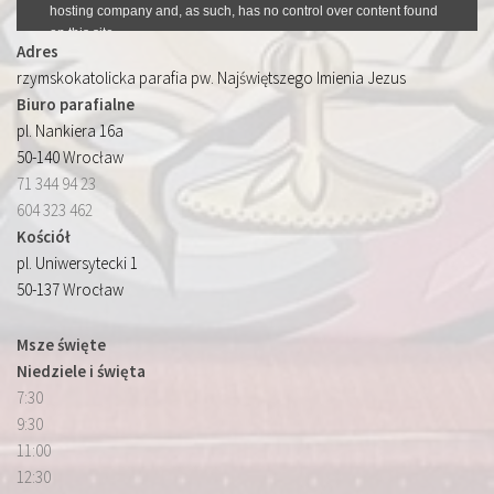
Adres
rzymskokatolicka parafia pw. Najświętszego Imienia Jezus
Biuro parafialne
pl. Nankiera 16a
50-140 Wrocław
71 344 94 23
604 323 462
Kościół
pl. Uniwersytecki 1
50-137 Wrocław
Msze święte
Niedziele i święta
7:30
9:30
11:00
12:30