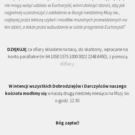
nie mogą wziąć udziału w Eucharystii, winni dołożyć starań, aby jak
najpełniej uczestniczyć z oddalenia w liturgii niedzielnej Mszy św.,
najlepiej przez lekturę czytań i modlitw mszalnych przewidzianych na
ten dzień, a także przez wzbudzenie w sobie pragnienia Eucharystii
”.
DZIĘKUJĘ
za ofiary składane na tacę, do skarbony, wpłacane na
konto parafialne (nr 64 1050 1575 1000 0022 2248 8492), z pomocą
eOfiary
.
W intencji wszystkich Dobrodziejów i Darczyńców naszego
kościoła modlimy się
w każdą drugą niedzielę miesiąca na Mszy św.
o godz. 12.30.
Bóg zapłać!