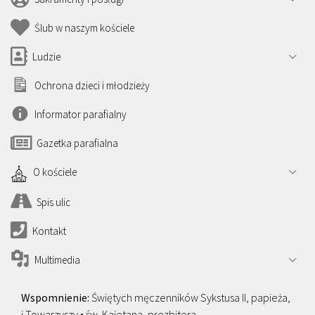
Ślub w naszym kościele
Ludzie
Ochrona dzieci i młodzieży
Informator parafialny
Gazetka parafialna
O kościele
Spis ulic
Kontakt
Multimedia
Świętych męczenników Sykstusa II, papieża,
i Towarzyszy • św. Kajetana, prezbitera