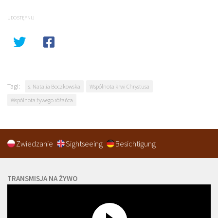
UDOSTĘPNIJ
Tagi:
s. Natalia Boczkowska
Wspólnota krwi Chrystusa
Wspólnota żywego różańca
Zwiedzanie
Sightseeing
Besichtigung
TRANSMISJA NA ŻYWO