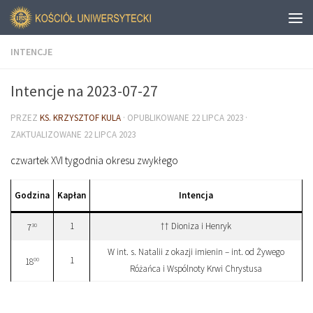
INTENCJE
Intencje na 2023-07-27
PRZEZ
KS. KRZYSZTOF KULA
· OPUBLIKOWANE
22 LIPCA 2023
·
ZAKTUALIZOWANE
22 LIPCA 2023
czwartek XVI tygodnia okresu zwykłego
Godzina
Kapłan
Intencja
1
†† Dioniza i Henryk
30
7
W int. s. Natalii z okazji imienin – int. od Żywego
1
00
18
Różańca i Wspólnoty Krwi Chrystusa