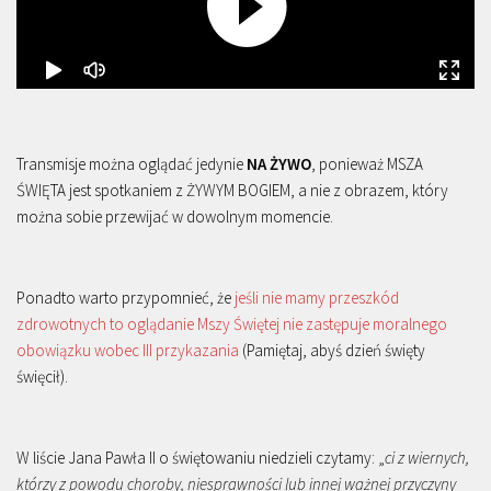
Transmisje można oglądać jedynie
NA ŻYWO
, ponieważ MSZA
ŚWIĘTA jest spotkaniem z ŻYWYM BOGIEM, a nie z obrazem, który
można sobie przewijać w dowolnym momencie.
Ponadto warto przypomnieć, że
jeśli nie mamy przeszkód
zdrowotnych to oglądanie Mszy Świętej nie zastępuje moralnego
obowiązku wobec III przykazania
(Pamiętaj, abyś dzień święty
święcił).
W liście Jana Pawła II o świętowaniu niedzieli czytamy: „
ci z wiernych,
którzy z powodu choroby, niesprawności lub innej ważnej przyczyny