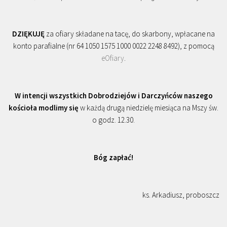
DZIĘKUJĘ
za ofiary składane na tacę, do skarbony, wpłacane na
konto parafialne (nr 64 1050 1575 1000 0022 2248 8492), z pomocą
eOfiary
.
W intencji wszystkich Dobrodziejów i Darczyńców naszego
kościoła modlimy się
w każdą drugą niedzielę miesiąca na Mszy św.
o godz. 12.30.
Bóg zapłać!
ks. Arkadiusz, proboszcz