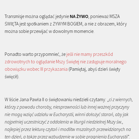
Transmisje można oglądać jedynie
NA ŻYWO
, ponieważ MSZA
ŚWIĘTA jest spotkaniem z ŻYWYM BOGIEM, a nie z obrazem, który
można sobie przewijać w dowolnym momencie.
Ponadto warto przypomnieć, że
jeśli nie mamy przeszkód
zdrowotnych to oglądanie Mszy Świętej nie zastępuje moralnego
obowiązku wobec III przykazania
(Pamiętaj, abyś dzień święty
święcił).
W liście Jana Pawła II o świętowaniu niedzieli czytamy: „
ci z wiernych,
którzy z powodu choroby, niesprawności lub innej ważnej przyczyny
nie mogą wziąć udziału w Eucharystii, winni dołożyć starań, aby jak
najpełniej uczestniczyć z oddalenia w liturgii niedzielnej Mszy św.,
najlepiej przez lekturę czytań i modlitw mszalnych przewidzianych na
ten dzień, a także przez wzbudzenie w sobie pragnienia Eucharystii
”.