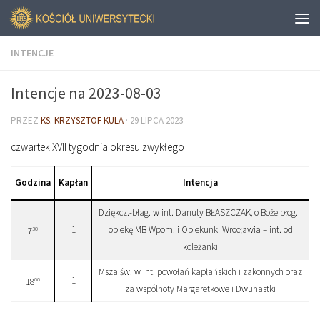
INTENCJE
Intencje na 2023-08-03
PRZEZ
KS. KRZYSZTOF KULA
·
29 LIPCA 2023
czwartek XVII tygodnia okresu zwykłego
Godzina
Kapłan
Intencja
Dziękcz.-błag. w int. Danuty BŁASZCZAK, o Boże błog. i
1
opiekę MB Wpom. i Opiekunki Wrocławia – int. od
30
7
koleżanki
Msza św. w int. powołań kapłańskich i zakonnych oraz
1
00
18
za wspólnoty Margaretkowe i Dwunastki