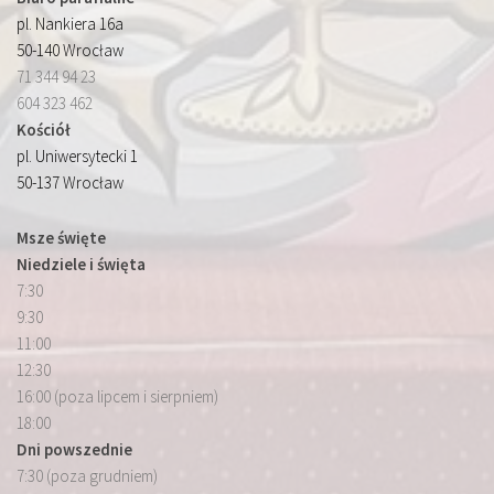
pl. Nankiera 16a
50-140 Wrocław
71 344 94 23
604 323 462
Kościół
pl. Uniwersytecki 1
50-137 Wrocław
Msze święte
Niedziele i święta
7:30
9:30
11:00
12:30
16:00 (poza lipcem i sierpniem)
18:00
Dni powszednie
7:30 (poza grudniem)