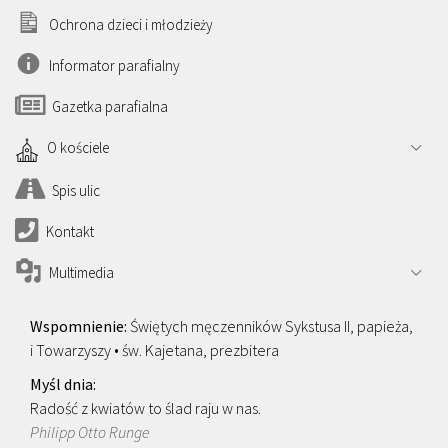
Ochrona dzieci i młodzieży
Informator parafialny
Gazetka parafialna
O kościele
Spis ulic
Kontakt
Multimedia
Świętych męczenników Sykstusa II, papieża,
i Towarzyszy • św. Kajetana, prezbitera
Radość z kwiatów to ślad raju w nas.
Philipp Otto Runge