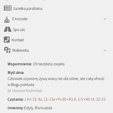
Gazetka parafialna
O kościele
Spis ulic
Kontakt
Multimedia
19 niedziela zwykła
Człowiek ożywiony żywą wiarą nie ufa sobie, ale całą ufność
w Bogu pokłada.
bł. Honorat Koźmiński
1 Krl 19, 9a. 11-13a • Ps 85 • Rz 9, 1-5 • Mt 14, 22-33
Edyty, Romualda