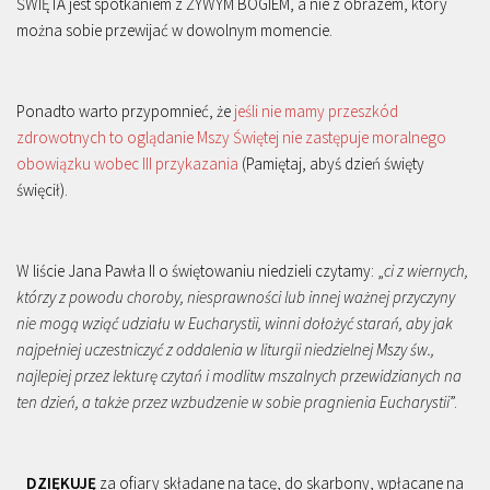
ŚWIĘTA jest spotkaniem z ŻYWYM BOGIEM, a nie z obrazem, który
można sobie przewijać w dowolnym momencie.
Ponadto warto przypomnieć, że
jeśli nie mamy przeszkód
zdrowotnych to oglądanie Mszy Świętej nie zastępuje moralnego
obowiązku wobec III przykazania
(Pamiętaj, abyś dzień święty
święcił).
W liście Jana Pawła II o świętowaniu niedzieli czytamy: „
ci z wiernych,
którzy z powodu choroby, niesprawności lub innej ważnej przyczyny
nie mogą wziąć udziału w Eucharystii, winni dołożyć starań, aby jak
najpełniej uczestniczyć z oddalenia w liturgii niedzielnej Mszy św.,
najlepiej przez lekturę czytań i modlitw mszalnych przewidzianych na
ten dzień, a także przez wzbudzenie w sobie pragnienia Eucharystii
”.
DZIĘKUJĘ
za ofiary składane na tacę, do skarbony, wpłacane na