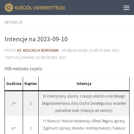
INTENCJE
Intencje na 2023-09-10
PRZEZ
KS. WOJCIECH BOROWSKI
· OPUBLIKOWANE
10 WRZEŚNIA 2023
·
ZAKTUALIZOWANE
10 WRZEŚNIA 2023
XXIII niedziela zwykła
Godzina
Kapłan
Intencja
W intencji żony Joanny z okazji urodzin o dar Bożego
1
błogosławieństwa, dary Ducha Świętego oraz wszelkie
30
7
potrzebne łaski (intencja od rodziny)
†† Mariusz i Marian Kozłowscy, Alfred, Regina, Ignacy,
1
Zygmunt Lipińscy, Wanda i Andrzej Kałużni, Tadeusz
30
9