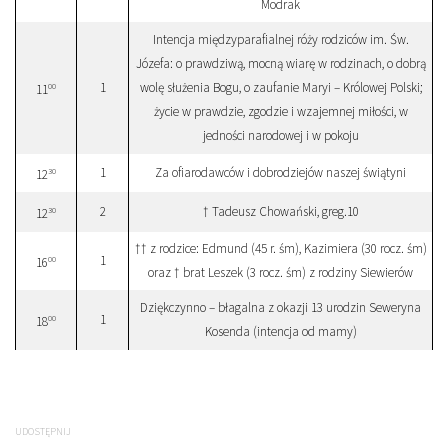
Modrak
Intencja międzyparafialnej róży rodziców im. Św.
Józefa: o prawdziwą, mocną wiarę w rodzinach, o dobrą
1
wolę służenia Bogu, o zaufanie Maryi – Królowej Polski;
00
11
życie w prawdzie, zgodzie i wzajemnej miłości, w
jedności narodowej i w pokoju
1
Za ofiarodawców i dobrodziejów naszej świątyni
30
12
2
† Tadeusz Chowański, greg.10
30
12
†† z rodzice: Edmund (45 r. śm), Kazimiera (30 rocz. śm)
1
00
16
oraz † brat Leszek (3 rocz. śm) z rodziny Siewierów
Dziękczynno – błagalna z okazji 13 urodzin Seweryna
1
00
18
Kosenda (intencja od mamy)
UDOSTĘPNIJ