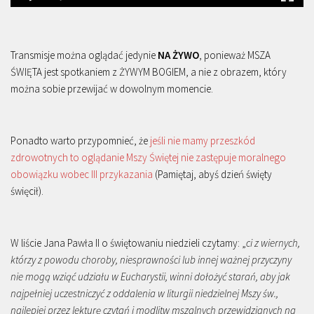
Transmisje można oglądać jedynie
NA ŻYWO
, ponieważ MSZA
ŚWIĘTA jest spotkaniem z ŻYWYM BOGIEM, a nie z obrazem, który
można sobie przewijać w dowolnym momencie.
Ponadto warto przypomnieć, że
jeśli nie mamy przeszkód
zdrowotnych to oglądanie Mszy Świętej nie zastępuje moralnego
obowiązku wobec III przykazania
(Pamiętaj, abyś dzień święty
święcił).
W liście Jana Pawła II o świętowaniu niedzieli czytamy: „
ci z wiernych,
którzy z powodu choroby, niesprawności lub innej ważnej przyczyny
nie mogą wziąć udziału w Eucharystii, winni dołożyć starań, aby jak
najpełniej uczestniczyć z oddalenia w liturgii niedzielnej Mszy św.,
najlepiej przez lekturę czytań i modlitw mszalnych przewidzianych na