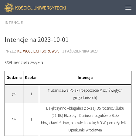
INTENCJE
Intencje na 2023-10-01
PRZEZ
KS. WOJCIECH BOROWSKI
·
1 PAŹDZIERNIKA 2023
XXVI niedziela zwykła
Godzina
Kapłan
Intencja
† Stanisława Polak (rozpoczęcie Mszy Świętych
1
30
7
gregoriańskich)
Dziękczynno –błagalna z okazji 35 rocznicy ślubu
(01.10.) Elżbiety i Dariusza Legutów o Boże
1
30
9
błogosławieństwo, zdrowie i opiekę MB Wspomożycielki i
Opiekunki Wrocławia