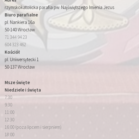
rzymskokatolicka parafia pw. Najświętszego Imienia Jezus
Biuro parafialne
pl. Nankiera 16a
50-140 Wrocław
71 344 94 23
604 323 462
Kościół
pl. Uniwersytecki 1
50-137 Wrocław
Msze święte
Niedziele i święta
7:30
9:30
11:00
12:30
16:00 (poza lipcem i sierpniem)
18:00