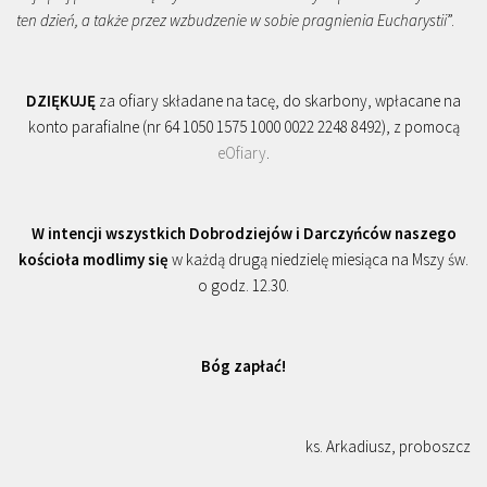
ten dzień, a także przez wzbudzenie w sobie pragnienia Eucharystii
”.
DZIĘKUJĘ
za ofiary składane na tacę, do skarbony, wpłacane na
konto parafialne (nr 64 1050 1575 1000 0022 2248 8492), z pomocą
eOfiary
.
W intencji wszystkich Dobrodziejów i Darczyńców naszego
kościoła modlimy się
w każdą drugą niedzielę miesiąca na Mszy św.
o godz. 12.30.
Bóg zapłać!
ks. Arkadiusz, proboszcz