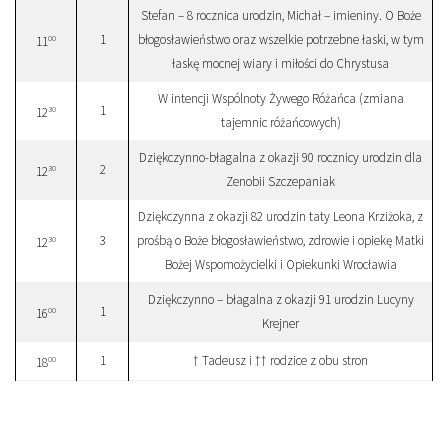
Stefan – 8 rocznica urodzin, Michał – imieniny. O Boże
1
błogosławieństwo oraz wszelkie potrzebne łaski, w tym
00
11
łaskę mocnej wiary i miłości do Chrystusa
W intencji Wspólnoty Żywego Różańca (zmiana
1
30
12
tajemnic różańcowych)
Dziękczynno-błagalna z okazji 90 rocznicy urodzin dla
2
30
12
Zenobii Szczepaniak
Dziękczynna z okazji 82 urodzin taty Leona Krziżoka, z
3
prośbą o Boże błogosławieństwo, zdrowie i opiekę Matki
30
12
Bożej Wspomożycielki i Opiekunki Wrocławia
Dziękczynno – błagalna z okazji 91 urodzin Lucyny
1
00
16
Krejner
1
† Tadeusz i †† rodzice z obu stron
00
18