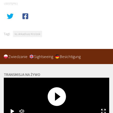
UDOSTĘPNIJ
Tagi:
ks. Arkadiusz Krziżok
Zwiedzanie
Sightseeing
Besichtigung
TRANSMISJA NA ŻYWO