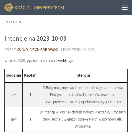
INTENCJE
Intencje na 2023-10-03
PRZEZ
KS. WOJCIECH BOROWSKI
·
1 PAŹDZIERNIKA 2023
wtorek XXVI tygodnia okresu zwykłego
Godzina
Kapłan
Intencja
O Bożą moc, męstwo i roztropność w głoszeniu słowa
1
Bożego dla biskupów i kapłanów oraz jako
30
7
wynagrodzenie za zło popełniane względem nich
W intencji Wiktorii Michalak z okazji 4 rocznicy urodzin o
1
dary Ducha Świętego i opiekę Maryi Wspomożycielki
00
16
Wrocławia