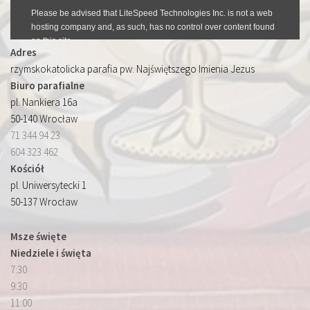
Adres
rzymskokatolicka parafia pw. Najświętszego Imienia Jezus
Biuro parafialne
pl. Nankiera 16a
50-140 Wrocław
71 344 94 23
604 323 462
Kościół
pl. Uniwersytecki 1
50-137 Wrocław
Msze święte
Niedziele i święta
7:30
9:30
11:00