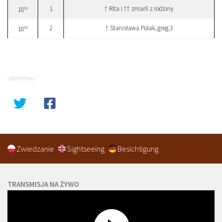
1
† Rita i †† zmarli z rodziny
00
18
2
† Stanisława Polak, greg.3
00
18
UDOSTĘPNIJ
Zwiedzanie
Sightseeing
Besichtigung
TRANSMISJA NA ŻYWO