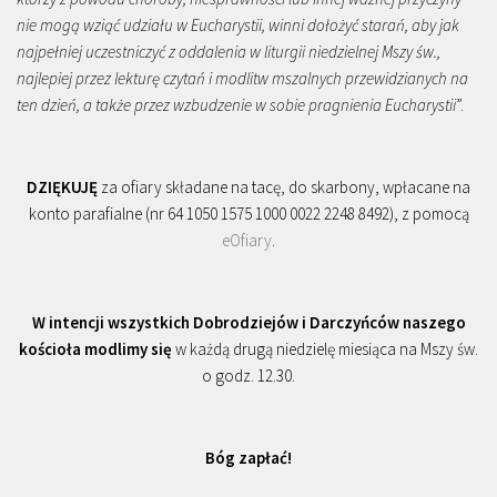
nie mogą wziąć udziału w Eucharystii, winni dołożyć starań, aby jak
najpełniej uczestniczyć z oddalenia w liturgii niedzielnej Mszy św.,
najlepiej przez lekturę czytań i modlitw mszalnych przewidzianych na
ten dzień, a także przez wzbudzenie w sobie pragnienia Eucharystii
”.
DZIĘKUJĘ
za ofiary składane na tacę, do skarbony, wpłacane na
konto parafialne (nr 64 1050 1575 1000 0022 2248 8492), z pomocą
eOfiary
.
W intencji wszystkich Dobrodziejów i Darczyńców naszego
kościoła modlimy się
w każdą drugą niedzielę miesiąca na Mszy św.
o godz. 12.30.
Bóg zapłać!