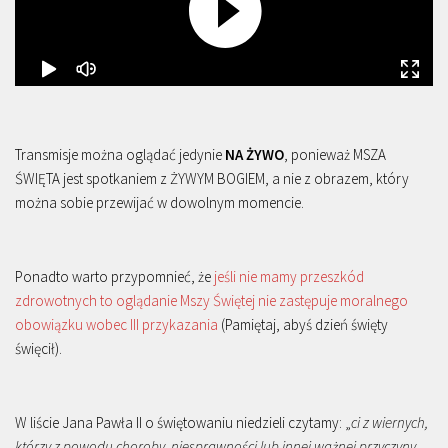
Transmisje można oglądać jedynie
NA ŻYWO
, ponieważ MSZA
ŚWIĘTA jest spotkaniem z ŻYWYM BOGIEM, a nie z obrazem, który
można sobie przewijać w dowolnym momencie.
Ponadto warto przypomnieć, że
jeśli nie mamy przeszkód
zdrowotnych to oglądanie Mszy Świętej nie zastępuje moralnego
obowiązku wobec III przykazania
(Pamiętaj, abyś dzień święty
święcił).
W liście Jana Pawła II o świętowaniu niedzieli czytamy: „
ci z wiernych,
którzy z powodu choroby, niesprawności lub innej ważnej przyczyny