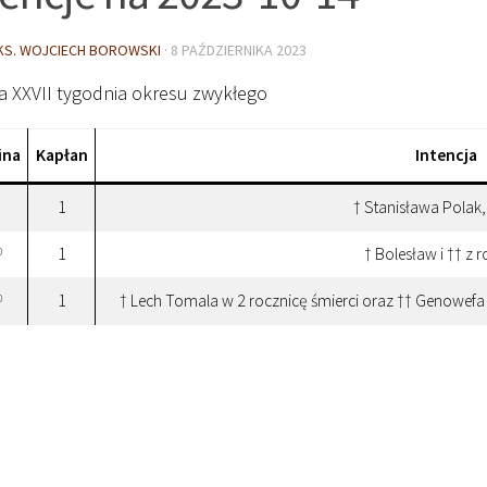
KS. WOJCIECH BOROWSKI
·
8 PAŹDZIERNIKA 2023
a XXVII tygodnia okresu zwykłego
ina
Kapłan
Intencja
1
† Stanisława Polak,
1
† Bolesław i †† z 
0
1
† Lech Tomala w 2 rocznicę śmierci oraz †† Genowefa 
0