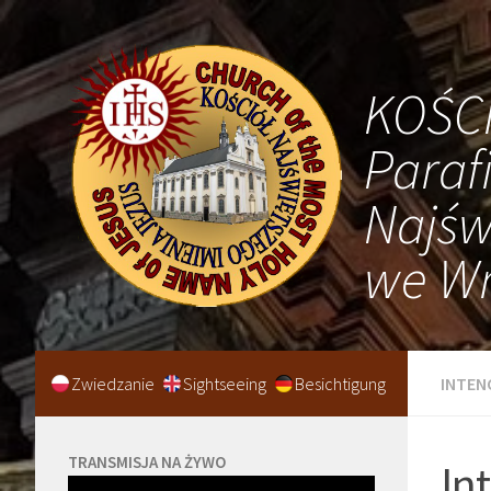
KOŚC
Paraf
Najśw
we Wr
Zwiedzanie
Sightseeing
Besichtigung
INTEN
TRANSMISJA NA ŻYWO
In