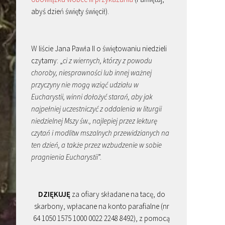
abyś dzień święty święcił).
W liście Jana Pawła II o świętowaniu niedzieli
czytamy: „
ci z wiernych, którzy z powodu
choroby, niesprawności lub innej ważnej
przyczyny nie mogą wziąć udziału w
Eucharystii, winni dołożyć starań, aby jak
najpełniej uczestniczyć z oddalenia w liturgii
niedzielnej Mszy św., najlepiej przez lekturę
czytań i modlitw mszalnych przewidzianych na
ten dzień, a także przez wzbudzenie w sobie
pragnienia Eucharystii
”.
DZIĘKUJĘ
za ofiary składane na tacę, do
skarbony, wpłacane na konto parafialne (nr
64 1050 1575 1000 0022 2248 8492), z pomocą