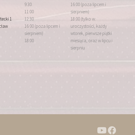
9:30
16:00 (poza lipcem i
11:00
sierpniem)
tecki 1
12:30
18:00 (tylko w:
cław
16:00 (poza lipcem i
uroczystości, każdy
sierpniem)
wtorek, pierwsze piątki
18:00
miesiąca, oraz w lipcu i
sierpniu