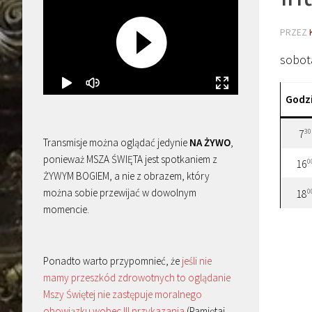
PRZEZ
sobot
Godz
30
7
Transmisje można oglądać jedynie
NA ŻYWO
,
ponieważ MSZA ŚWIĘTA jest spotkaniem z
0
16
ŻYWYM BOGIEM, a nie z obrazem, który
można sobie przewijać w dowolnym
0
18
momencie.
Ponadto warto przypomnieć, że
jeśli nie
mamy przeszkód zdrowotnych to oglądanie
Mszy Świętej nie zastępuje moralnego
obowiązku wobec III przykazania
(Pamiętaj,