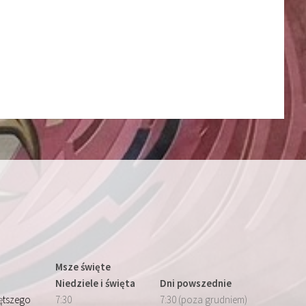
Msze święte
Niedziele i święta
Dni powszednie
iętszego
7:30
7:30 (poza grudniem)