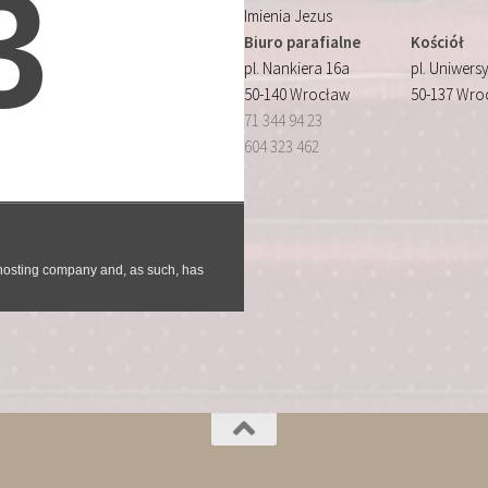
Imienia Jezus
Biuro parafialne
Kościół
pl. Nankiera 16a
pl. Uniwersy
50-140 Wrocław
50-137 Wro
71 344 94 23
604 323 462