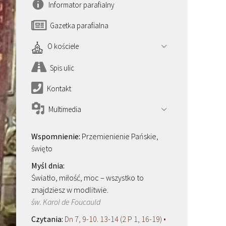
Informator parafialny
Gazetka parafialna
O kościele
Spis ulic
Kontakt
Multimedia
Przemienienie Pańskie,
święto
Światło, miłość, moc – wszystko to
znajdziesz w modlitwie.
św. Karol de Foucauld
Dn 7, 9-10. 13-14 (2 P 1, 16-19) •