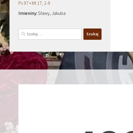
Ps 97 • Mt 17, 1-9
Sławy, Jakuba
Szukaj: