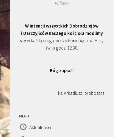
eOfiary
.
W intencji wszystkich Dobrodziejów
i Darczyńców naszego kościoła modlimy
się
w każdą drugą niedzielę miesiąca na Mszy
św. o godz. 12.30.
Bóg zapłać!
ks. Arkadiusz, proboszcz
MENU
Aktualności