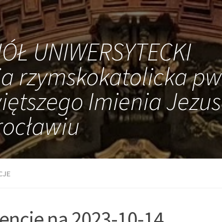
IÓŁ UNIWERSYTECKI
ia rzymskokatolicka pw
iętszego Imienia Jezus
ocławiu
CJE
tencje na 2023-10-14