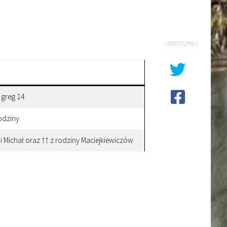
UDOSTĘPNIJ
 greg.14
rodziny
i Michał oraz †† z rodziny Maciejkiewiczów