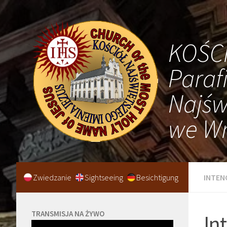
KOŚC
Paraf
Najśw
we Wr
Zwiedzanie
Sightseeing
Besichtigung
INTEN
TRANSMISJA NA ŻYWO
In