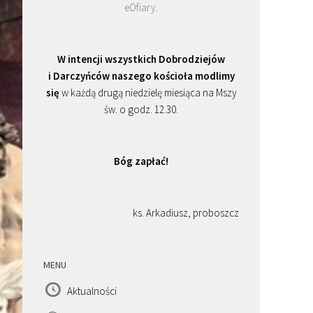
eOfiary
.
W intencji wszystkich Dobrodziejów
i Darczyńców naszego kościoła modlimy
się
w każdą drugą niedzielę miesiąca na Mszy
św. o godz. 12.30.
Bóg zapłać!
ks. Arkadiusz, proboszcz
MENU
Aktualności