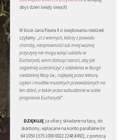
abyś dzień święty święcił).
W liście Jana Pawła II o świętowaniu niedzieli
czytamy: „
ci z wiernych, którzy z powodu
choroby, niesprawności lub innej ważnej
przyczyny nie mogą wziąć udziału w
Eucharystii, winni dołożyć starań, aby jak
najpełniej uczestniczyć z oddalenia w liturgii
niedzielnej Mszy św., najlepiej przez lekturę
czytań i modlitw mszalnych przewidzianych na
ten dzień, a także przez wzbudzenie w sobie
pragnienia Eucharystii
”.
DZIĘKUJĘ
za ofiary składane na tacę, do
skarbony, wpłacane na konto parafialne (nr
64 1050 1575 1000 0022 2248 8492), z pomocą