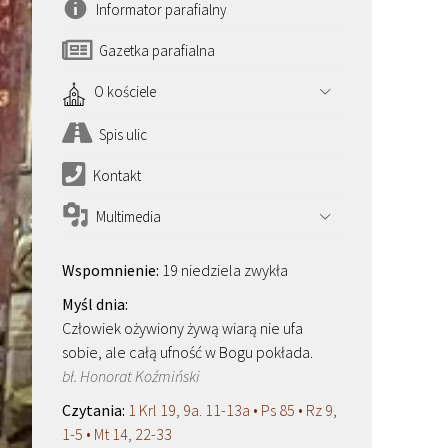
Informator parafialny
Gazetka parafialna
O kościele
Spis ulic
Kontakt
Multimedia
19 niedziela zwykła
Człowiek ożywiony żywą wiarą nie ufa
sobie, ale całą ufność w Bogu pokłada.
bł. Honorat Koźmiński
1 Krl 19, 9a. 11-13a • Ps 85 • Rz 9,
1-5 • Mt 14, 22-33