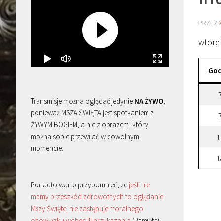
PRZEZ
wtore
God
Transmisje można oglądać jedynie
NA ŻYWO
,
ponieważ MSZA ŚWIĘTA jest spotkaniem z
ŻYWYM BOGIEM, a nie z obrazem, który
można sobie przewijać w dowolnym
1
momencie.
1
Ponadto warto przypomnieć, że
jeśli nie
mamy przeszkód zdrowotnych to oglądanie
Mszy Świętej nie zastępuje moralnego
obowiązku wobec III przykazania
(Pamiętaj,