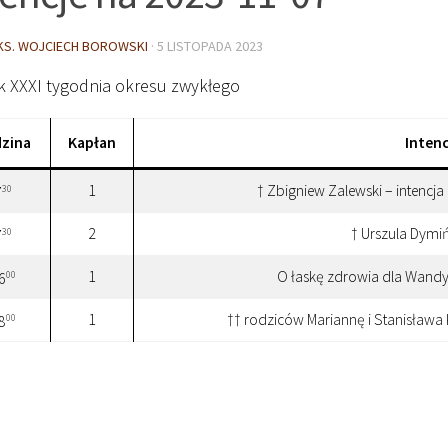
KS. WOJCIECH BOROWSKI
·
5 LISTOPADA 2023
k XXXI tygodnia okresu zwykłego
zina
Kapłan
Intenc
1
† Zbigniew Zalewski – intencj
30
7
2
† Urszula Dymiń
30
7
1
O łaskę zdrowia dla Wandy
00
6
1
†† rodziców Mariannę i Stanisława 
00
8