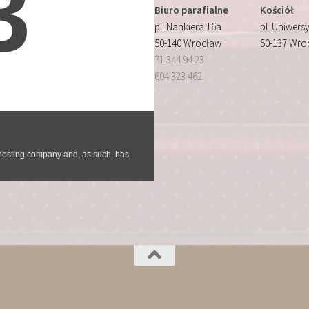
Biuro parafialne
Kościół
pl. Nankiera 16a
pl. Uniwersy
50-140 Wrocław
50-137 Wro
71 344 94 23
604 323 462