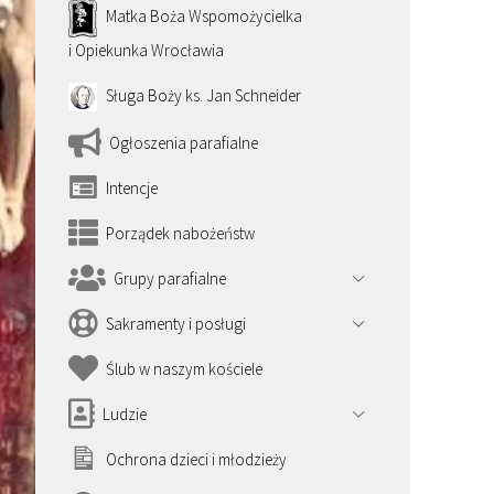
Matka Boża Wspomożycielka
i Opiekunka Wrocławia
Sługa Boży ks. Jan Schneider
Ogłoszenia parafialne
Intencje
Porządek nabożeństw
Grupy parafialne
Sakramenty i posługi
Ślub w naszym kościele
Ludzie
Ochrona dzieci i młodzieży