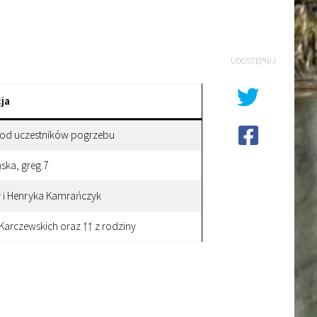
UDOSTĘPNIJ
ja
a od uczestników pogrzebu
ska, greg.7
 i Henryka Kamrańczyk
Karczewskich oraz †† z rodziny