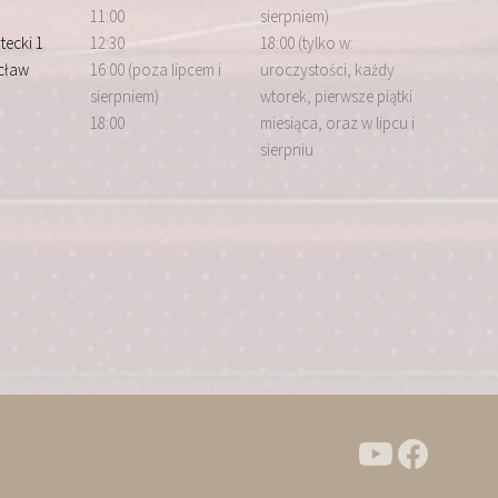
11:00
sierpniem)
tecki 1
12:30
18:00 (tylko w:
cław
16:00 (poza lipcem i
uroczystości, każdy
sierpniem)
wtorek, pierwsze piątki
18:00
miesiąca, oraz w lipcu i
sierpniu