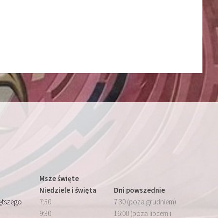
Msze święte
Niedziele i święta
Dni powszednie
iętszego
7:30
7:30 (poza grudniem)
9:30
16:00 (poza lipcem i