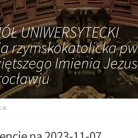
IÓŁ UNIWERSYTECKI
ia rzymskokatolicka pw
iętszego Imienia Jezus
ocławiu
CJE
tencje na 2023-11-07